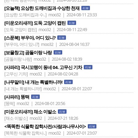
[오늘책] 요상한 도깨비집과 수상한 천재
리뷰
[요상한 도깨비집과 수..]
moo32 | 2024-08-11 23:33
[미운오리새끼] 도둑 고양이 캡틴
리뷰
[도둑 고양이 캡틴]
moo32 | 2024-08-11 22:49
[스푼북] 부우야, 어디 있니?
리뷰
[부우야, 어디 있니?]
moo32 | 2024-08-04 16:37
[보물창고] 곰돌이랑 나랑
리뷰
[곰돌이랑 나랑]
moo32 | 2024-08-02 18:39
[사파리] 국시꼬랭이 동네 04. 고무신 기차
리뷰
[고무신 기차]
moo32 | 2024-08-02 04:28
[나무말미] 내 개는 특별하니까!
리뷰
[내 개는 특별하니까!]
moo32 | 2024-08-01 22:07
[사파리] 똥떡
리뷰
[똥떡]
moo32 | 2024-08-01 20:56
[미운오리새끼] 채소 이발소
리뷰
[채소 이발소]
moo32 | 2024-07-21 18:26
<똑똑한 식물학 잡학사전/사람과나무사이>
리뷰
[똑똑한 식물학 잡학사..]
moo32 | 2024-07-01 23:07