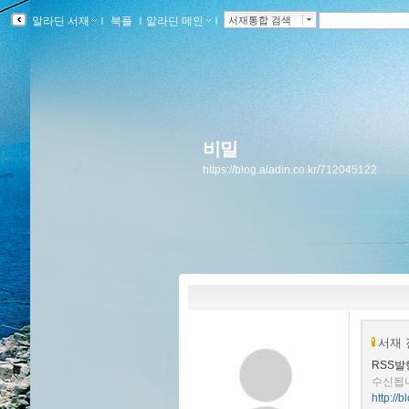
알라딘 서재
ｌ
북플
ｌ
알라딘 메인
ｌ
서재통합 검색
비밀
https://blog.aladin.co.kr/712045122
서재 
RSS발
수신됩
http://