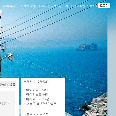
나의서재
ｌ
서재브리핑
ｌ
서재관리
ｌ
글쓰기
ｌ
즐겨찾는 서재
ｌ
서재지수
: 27072점
관리
ｌ
북플
마이리뷰:
편
333
마이리스트:
편
0
마이페이퍼:
편
17
RSS가
오늘 7, 총 27450 방문
오늘의 마이리스트