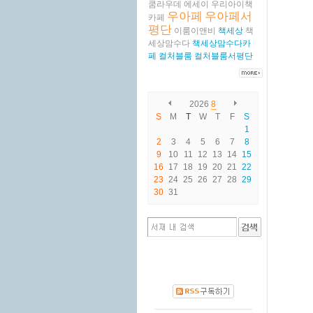
쿰라우데
에세이
우리아이책
우아페
우아페서
카페
평단
이룸이앤비
책세상
책
세상맘수다
책세상맘수다카
페
컬처블룸
컬처블룸서평단
2026
8
S
M
T
W
T
F
S
1
2
3
4
5
6
7
8
9
10
11
12
13
14
15
16
17
18
19
20
21
22
23
24
25
26
27
28
29
30
31