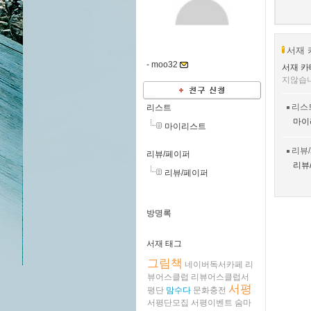
서재 
-
moo32
서재 카
지않습
리스
리스트
마이
마이리스트
리뷰
리뷰/페이퍼
리뷰
리뷰/페이퍼
방명록
서재 태그
그림책
네이버독서카페
리
뷰어스클럽
리뷰어스클럽서
서평
평단
맘수다
문화충전
서평단모집
서평이벤트
숨마