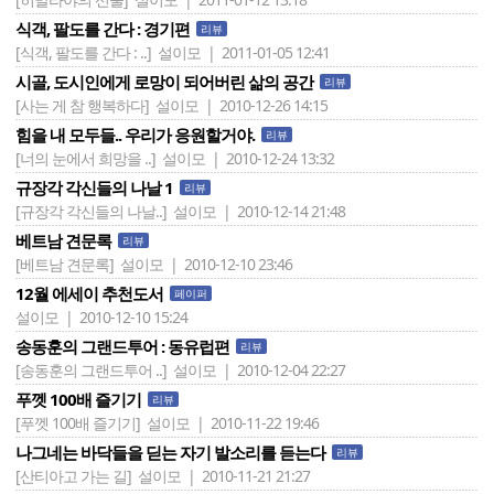
식객, 팔도를 간다 : 경기편
리뷰
[식객, 팔도를 간다 : ..]
설이모 | 2011-01-05 12:41
시골, 도시인에게 로망이 되어버린 삶의 공간
리뷰
[사는 게 참 행복하다]
설이모 | 2010-12-26 14:15
힘을 내 모두들.. 우리가 응원할거야.
리뷰
[너의 눈에서 희망을 ..]
설이모 | 2010-12-24 13:32
규장각 각신들의 나날 1
리뷰
[규장각 각신들의 나날..]
설이모 | 2010-12-14 21:48
베트남 견문록
리뷰
[베트남 견문록]
설이모 | 2010-12-10 23:46
12월 에세이 추천도서
페이퍼
설이모 | 2010-12-10 15:24
송동훈의 그랜드투어 : 동유럽편
리뷰
[송동훈의 그랜드투어 ..]
설이모 | 2010-12-04 22:27
푸껫 100배 즐기기
리뷰
[푸껫 100배 즐기기]
설이모 | 2010-11-22 19:46
나그네는 바닥들을 딛는 자기 발소리를 듣는다
리뷰
[산티아고 가는 길]
설이모 | 2010-11-21 21:27