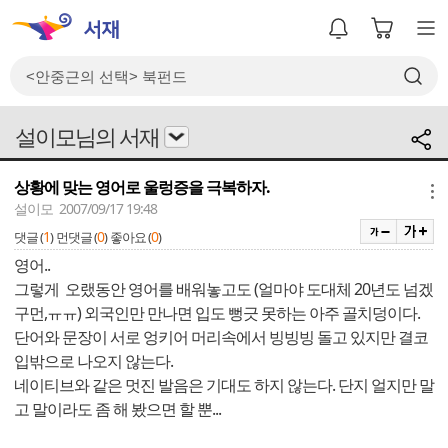
설이모님의 서재
상황에 맞는 영어로 울렁증을 극복하자.
메뉴
설이모 2007/09/17 19:48
1
0
0
댓글 (
)
먼댓글 (
)
좋아요 (
)
영어..
그렇게 오랬동안 영어를 배워놓고도 (얼마야 도대체 20년도 넘겠
구먼,ㅠㅠ) 외국인만 만나면 입도 뻥긋 못하는 아주 골치덩이다.
단어와 문장이 서로 엉키어 머리속에서 빙빙빙 돌고 있지만 결코
입밖으로 나오지 않는다.
네이티브와 같은 멋진 발음은 기대도 하지 않는다. 단지 얼지만 말
고 말이라도 좀 해 봤으면 할 뿐...