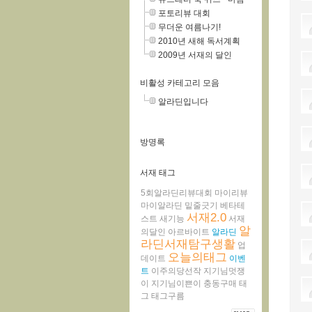
포토리뷰 대회
무더운 여름나기!
2010년 새해 독서계획
2009년 서재의 달인
비활성 카테고리 모음
알라딘입니다
방명록
서재 태그
5회알라딘리뷰대회
마이리뷰
마이알라딘
밑줄긋기
베타테
서재2.0
스트
새기능
서재
알
의달인
아르바이트
알라딘
라딘서재탐구생활
업
오늘의태그
데이트
이벤
트
이주의당선작
지기님멋쟁
이
지기님이쁜이
충동구매
태
그
태그구름