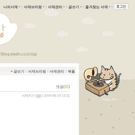
나의서재
ｌ
서재브리핑
ｌ
서재관리
ｌ
글쓰기
ｌ
즐겨찾는 서재
ｌ
글보기
ｌ
서재브리핑
ｌ
서재관리
ｌ
북플
댓글(
35
)
서재지기
(
) l 2019-06-14 13:32