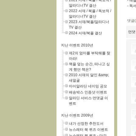
2021 서재 / 북플 / 독보적 /
- 매
알라디너TV 결산
- 독
2022 서재 / 북플 / 독보적 /
알라디너TV 결산
댓글(
2023 서재/북플/알라디너
TV 결산
먼댓
2024 서재/북플 결산
지난 이벤트 2010년
제2의 엄마를 부탁해를 찾
아라!
책을 덮는 순간, 떠나고 싶
게 했던 책은?
2010 서재의 달인 &amp;
새얼굴
마이알라딘 네이밍 공모
배송박스 인증샷 이벤트
알라딘 서비스 먼댓글 이
벤트
지난 이벤트 2009년
내가 선정한 추천도서
뉴스레터 북 퀴즈 이벤트
뉴스레터 북 퀴즈 - 마감