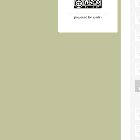
powered by
aladin