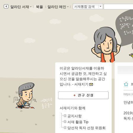
알라딘 서재
ｌ
북플
ｌ
알라딘 메인
ｌ
서재통합 검색
이곳은 알라딘서재를 이용하
시면서 궁금한 것, 제안하고 싶
으신 것을 말씀해주시는 공간
입니다. -
서재지기
https:
안녕하
서재지기와 함께
201
공지사항
독자 
서재 활용 Tip
당선작 독자 선정 위원회