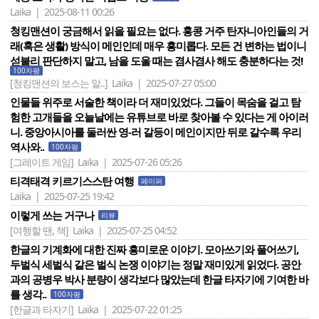
Laika | 2025-08-11 00:26
청킹맨션이 궁금해서 읽을 필요는 없다. 홍콩 거주 탄자니아인들의 거
래(혹은 생활) 방식이 메인인데 매우 흥미롭다. 모든 건 변하는 법이니
섣불리 판단하지 말고, 남을 도울 때는 겸사겸사 해도 충분하다는 것!
100자평
[청킹맨션의 보스는 알..]
Laika | 2025-07-27 05:00
인물들 위주로 서술한 책이라 더 재미있었다. 그들이 목숨을 걸고 탐
험한 고개들을 오늘날에는 유튜브로 바로 찾아볼 수 있다는 게 아이러
니. 중앙아시아를 둘러싼 영-러 갈등이 메인이지만 뒤로 갈수록 우리
역사와..
100자평
[그레이트 게임]
Laika | 2025-07-26 05:26
티격태격 키르기스스탄 여행
페이퍼
Laika | 2025-07-25 19:42
이렇게 쓰는 거구나
리뷰
[여행할 땐, 책]
Laika | 2025-07-25 04:52
한글의 기계화에 대한 진짜 흥미로운 이야기. 모아쓰기와 풀어쓰기,
두벌식 세벌식 같은 벌식 논쟁 이야기는 정말 재미있게 읽었다. 공안
과의 공병우 박사 분량이 생각보다 많았는데 한글 타자기에 기여한 바
를 생각..
100자평
[한글과 타자기]
Laika | 2025-07-22 01:25