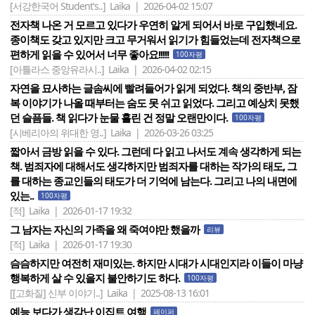
[서강한국어 Student's..]
Laika | 2026-04-02 15:07
전자책 나온 거 모르고 있다가 우연히 알게 되어서 바로 구입했네요.
종이책도 갖고 있지만 크고 무거워서 읽기가 힘들었는데 전자책으로
편하게 읽을 수 있어서 너무 좋아요!!!!!
100자평
[아틀라스 중앙유라시..]
Laika | 2026-04-02 02:15
자연을 묘사하는 글솜씨에 빨려들어가 읽게 되었다. 책의 중반부, 잠
복 이야기가 나올 때부터는 숨도 못 쉬고 읽었다. 그리고 예상치 못했
던 슬픔들. 책 읽다가 눈물 흘린 건 정말 오랜만이다.
100자평
[시베리아의 위대한 영..]
Laika | 2026-03-26 03:25
짧아서 금방 읽을 수 있다. 그런데 다 읽고 나서도 계속 생각하게 되는
책. 범죄자에 대해서도 생각하지만 범죄자를 대하는 작가의 태도, 그
를 대하는 종교인들의 태도가 더 기억에 남는다. 그리고 나의 내면에
있는..
100자평
[적]
Laika | 2026-01-17 19:32
그 남자는 자신의 가족을 왜 죽여야만 했을까
리뷰
[적]
Laika | 2026-01-17 19:30
슴슴하지만 여전히 재미있는. 하지만 시대가 시대인지라 이들이 마냥
행복하게 살 수 있을지 불안하기도 하다.
100자평
[[고화질] 신부 이야기..]
Laika | 2025-08-13 16:01
예능 보다가 생각난 이집트 여행
페이퍼