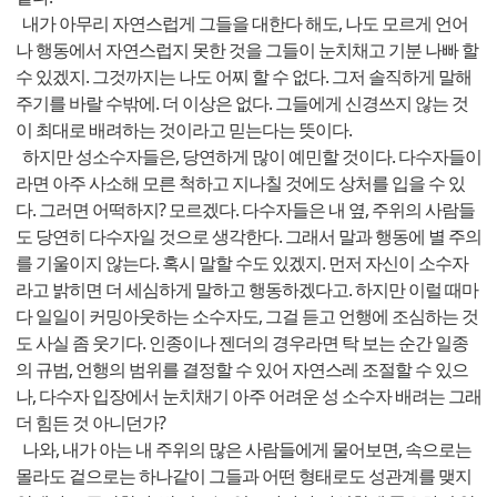
내가 아무리 자연스럽게 그들을 대한다 해도, 나도 모르게 언어
나 행동에서 자연스럽지 못한 것을 그들이 눈치채고 기분 나빠 할
수 있겠지. 그것까지는 나도 어찌 할 수 없다. 그저 솔직하게 말해
주기를 바랄 수밖에. 더 이상은 없다. 그들에게 신경쓰지 않는 것
이 최대로 배려하는 것이라고 믿는다는 뜻이다.
하지만 성소수자들은, 당연하게 많이 예민할 것이다. 다수자들이
라면 아주 사소해 모른 척하고 지나칠 것에도 상처를 입을 수 있
다. 그러면 어떡하지? 모르겠다. 다수자들은 내 옆, 주위의 사람들
도 당연히 다수자일 것으로 생각한다. 그래서 말과 행동에 별 주의
를 기울이지 않는다. 혹시 말할 수도 있겠지. 먼저 자신이 소수자
라고 밝히면 더 세심하게 말하고 행동하겠다고. 하지만 이럴 때마
다 일일이 커밍아웃하는 소수자도, 그걸 듣고 언행에 조심하는 것
도 사실 좀 웃기다. 인종이나 젠더의 경우라면 탁 보는 순간 일종
의 규범, 언행의 범위를 결정할 수 있어 자연스레 조절할 수 있으
나, 다수자 입장에서 눈치채기 아주 어려운 성 소수자 배려는 그래
더 힘든 것 아니던가?
나와, 내가 아는 내 주위의 많은 사람들에게 물어보면, 속으로는
몰라도 겉으로는 하나같이 그들과 어떤 형태로도 성관계를 맺지