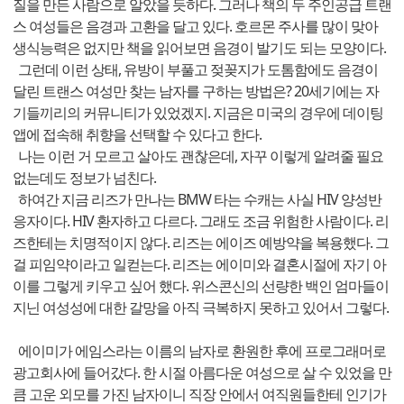
질을 만든 사람으로 알았을 듯하다. 그러나 책의 두 주인공급 트랜
스 여성들은 음경과 고환을 달고 있다. 호르몬 주사를 많이 맞아
생식능력은 없지만 책을 읽어보면 음경이 발기도 되는 모양이다.
그런데 이런 상태, 유방이 부풀고 젖꽂지가 도톰함에도 음경이
달린 트랜스 여성만 찾는 남자를 구하는 방법은? 20세기에는 자
기들끼리의 커뮤니티가 있었겠지. 지금은 미국의 경우에 데이팅
앱에 접속해 취향을 선택할 수 있다고 한다.
나는 이런 거 모르고 살아도 괜찮은데, 자꾸 이렇게 알려줄 필요
없는데도 정보가 넘친다.
하여간 지금 리즈가 만나는 BMW 타는 수캐는 사실 HIV 양성반
응자이다. HIV 환자하고 다르다. 그래도 조금 위험한 사람이다. 리
즈한테는 치명적이지 않다. 리즈는 에이즈 예방약을 복용했다. 그
걸 피임약이라고 일컫는다. 리즈는 에이미와 결혼시절에 자기 아
이를 그렇게 키우고 싶어 했다. 위스콘신의 선량한 백인 엄마들이
지닌 여성성에 대한 갈망을 아직 극복하지 못하고 있어서 그렇다.
에이미가 에임스라는 이름의 남자로 환원한 후에 프로그래머로
광고회사에 들어갔다. 한 시절 아름다운 여성으로 살 수 있었을 만
큼 고운 외모를 가진 남자이니 직장 안에서 여직원들한테 인기가