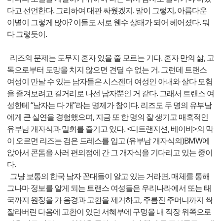
다고 선언한다. 그리하여 대판 싸웠겠지. 말이 그렇지, 아름다운
이별이 그렇게 많아? 이들도 서로 웬수 상태가 되어 헤어졌다. 뭐
다 그렇듯이.
리즈의 문제는 도무지 혼자 있을 줄 모르는 거다. 혼자 만의 삶, 고
독으로부터 도망을 치지 않으면 견딜 수 없는 거. 그런데 트랜스
여성이 만날 수 있는 남자들은 시스젠더 여성인 아내와 살다 모험
을 즐겨보려고 길거리로 나선 남자뿐인 거 같다. 그래서 트랜스 여
성한테 “남자는 다 개”라는 명제가 참이다. 리즈도 두 명의 유부남
에게 큰 실연을 경험했으며, 지금 또 한 명의 잘 생기고 매혹적인
유부남 개자식과 밀회를 즐기고 있다. <디트랜지션, 베이비>의 막
이 오르면 리즈는 검은 드레스를 입고 (유부남 개자식의)BMW에
앉아서 콘돔을 사러 편의점에 간 그 개자식을 기다리고 있는 중이
다.
그냥 보통의 한국 남자 꼰대들이 알고 있는 거라면, 매체를 통해
그나마 정보를 알게 되는 트랜스 여성들은 우리나라에서 또는 태
국까지 원정을 가 음경과 고환을 제거하고, 주름진 주머니까지 싹
잘라버린 다음에 고환이 있던 서혜부에 구멍을 내 직장 위쪽으로