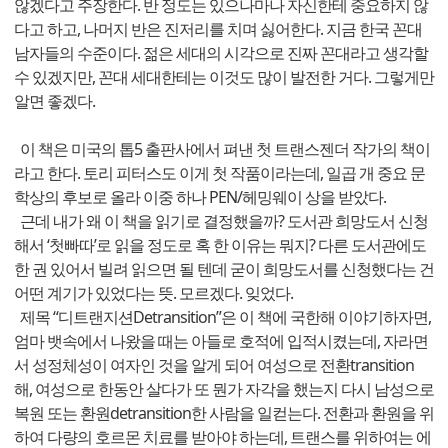
않겠다고 주장한다. 반 정도는 있으나마나 자신한테 중요하지 않
다고 하고, 나머지 반은 진저리를 치며 싫어한다. 지금 한국 꼰대
남자들의 수준이다. 젊은 세대의 시각으로 진짜 꼰대라고 생각할
수 있겠지만, 꼰대 세대한테는 이것도 많이 발전한 거다. 그렇게만
알면 좋겠다.
이 책은 미국의 톱5 출판사에서 펴낸 첫 트랜스젠더 작가의 책이
라고 한다. 토리 피터스도 이게 첫 작품이라는데, 일곱 개 중요 문
학상의 후보로 올라 이중 하나 PEN/헤밍웨이 상을 받았다.
근데 내가 왜 이 책을 읽기로 결정했을까? 도서관 희망도서 신청
해서 ‘첫빠따’로 읽을 정도로 혹 한 이유는 뭐지? 다른 도서관에도
한 권 있어서 빌려 읽으면 될 텐데 굳이 희망도서를 신청했다는 건
어떤 계기가 있었다는 뜻. 모르겠다. 잊었다.
제목 “디트랜지션Detransition”은 이 책에 국한해 이야기하자면,
엄마 뱃속에서 나왔을 때는 아들로 호적에 입적시켰는데, 자라면
서 성정체성이 여자인 것을 알게 되어 여성으로 전환transition
해, 여성으로 한동안 살다가 또 뭔가 자각을 했는지 다시 남성으로
복원 또는 환원detransition한 사람을 일컫는다. 전환과 환원을 위
하여 다량의 호르몬 치료를 받아야 하는데, 트랜스를 위하여는 에