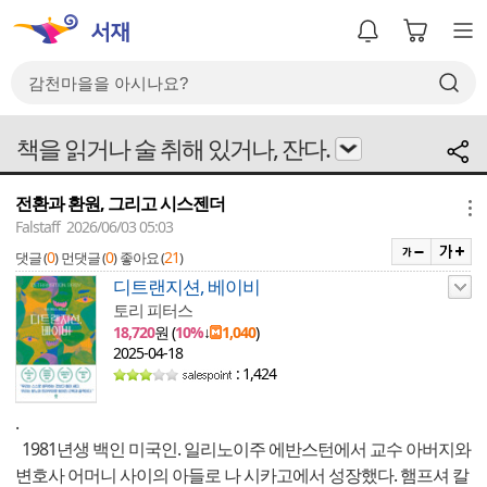
책을 읽거나 술 취해 있거나, 잔다.
전환과 환원, 그리고 시스젠더
메뉴
Falstaff 2026/06/03 05:03
0
0
21
댓글 (
)
먼댓글 (
)
좋아요 (
)
디트랜지션, 베이비
토리 피터스
18,720
원 (
10%
↓
1,040
)
2025-04-18
: 1,424
.
1981년생 백인 미국인. 일리노이주 에반스턴에서 교수 아버지와
변호사 어머니 사이의 아들로 나 시카고에서 성장했다. 햄프셔 칼