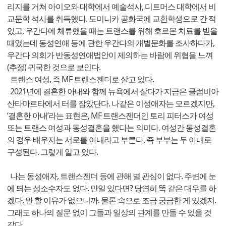
리지를 거쳐 아이오와 대학에서 예술석사, 디트머스 대학에서 비
교문학 석사를 취득했다. 도미니카 공화국에 교환학생으로 간 적
있고, 우간다에 체류했을 때는 트랜스를 위해 호르몬 치료를 받을
때였는데 동성연애 등에 관한 우간다의 개별문화를 조사하다가,
우간다 의회가 반동성연애법안이 제의하는 바람에 위협을 느껴
(추정) 귀국한 것으로 보인다.
트랜스 여성, 즉 MF 트랜스젠더로 살고 있다.
2021년에 결혼한 아내와 함께 뉴욕에서 살다가 지금은 콜럼비아
산타마르타에서 터를 잡았단다. 나같은 이성애자는 모르겠지만,
‘결혼한 아내’라는 표현은, MF 트랜스젠더인 토리 피터스가 여성
또는 트랜스 여성과 동성결혼을 했다는 의미다. 여성간 동성결혼
의 경우 배우자는 서로를 아내라고 부른다. 즉 부부는 두 아내로
구성된다. 그렇게 알고 있다.
나는 동성애자, 트랜스젠더 등에 관해 별 관심이 없다. 주변에 눈
에 띄는 성소수자도 없다. 만일 있다면? 당연히 똑 같은 대우를 하
겠다. 안 할 이유가 없으니까. 물론 속으로 조금 궁금한 게 있겠지.
그래도 하나의 질문 없이 그들과 일상의 관계를 만들 수 있을 것
같다.