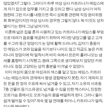
많았겠지? 그렇다. 그러다가 하루 여성 상사 카트리나가 에임스에
게 자기 집으로 업무를 가지고 좀 오라고 했다. 남성 상사가 여직
원한테 그런 지시를 내렸으면 즉시 성희롱 관련해 직장 윤리위원
회 회부감이지만 여성 상사의 경우엔 그렇지 않다. 뭐 이것도 성차
별이기는 한데 그냥 넘어가자.
이혼해 넓은 집을 혼자 사용하고 있는 카트리나가 에임스를 부엌
으로 데려가 음료를 제공하기 위하여 커다란 냉장고를 열고 고개
를 수그려 둥근 엉덩이가 눈 앞에 활짝 드러나자, 갑자기 충동이
인 에임스가 코와 입술을 자기보다 나이도 많고 직급도 높은 카트
리나의 엉덩이에 탁 밀착시켜 바지 속에서 은은히 흘러나오는 냄
새를 흠향하기 시작했고, 원래 그쪽으로 생각해보지 않았던 카트
리나도 점점 고양되는 성적 흥분을 이겨낼 수 없었다.
이미 여성의 몸으로 여성과의 섹스를 알고 있는 에임스. 카트리
나는 에임스와의 관계에서 평생 경험해보지 못한, 자기 계좌의 모
든 돈을 한 장의 수표에 써서 넘겨줄 수 있고, 자기 소유의 서초동
7층 건물의 등기소유권도 넘겨줄 수 있을 만한 엑스터시, 진정한
오르가슴 중에서도 오르가슴의 왕을 배알하게 된다. 그러니 둘이
쉽게 떨어질 수 있어? 계속 몇 달 연애를 하더니, 카트리나가 덜컥,
임신을 해버렸다.