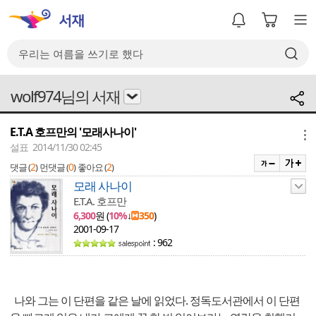
wolf974님의 서재
E.T.A 호프만의 '모래사나이'
메뉴
설표 2014/11/30 02:45
2
0
2
댓글 (
)
먼댓글 (
)
좋아요 (
)
모래 사나이
E.T.A. 호프만
6,300
원 (
10%
↓
350
)
2001-09-17
: 962
나와 그는 이 단편을 같은 날에 읽었다. 정독도서관에서 이 단편