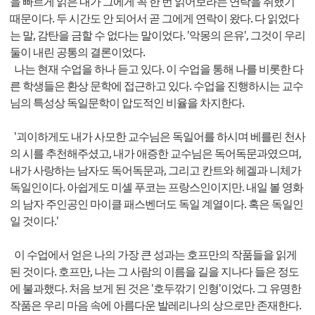
을 빠르게 읽은 내가 그에게 꼭 한 번 읽어보라는 연락을 취했기
때문이다. 두 시간도 안 되어서 곧 그에게 연락이 왔다. 다 읽었다
는 말, 감탄을 금할 수 없다는 말이었다. '악몽의 은유', 그것이 우리
둘이 내린 공통의 결론이었다.
나는 현재 수업을 하나 듣고 있다. 이 수업을 통해 나를 비롯한 다
른 학생들은 환상 문학에 접근하고 있다. 수업을 진행하시는 교수
님의 특성상 독일문학이 압도적인 비율을 차지한다.
'괴이하게도 내가 사모한 교수님은 독일어를 하시며 베를린 천사
의 시를 추천해주셨고, 내가 애증한 교수님은 독어독문과였으며,
내가 사랑하는 남자도 독어독문과, 그리고 칸트와 헤겔과 니체가
독일인이다. 아쉽게도 미셸 푸코는 프랑스인이지만. 내일 볼 영화
의 남자 주인공인 마이클 패스벤더도 독일 계열이다. 혹은 독일인
일 것이다.'
이 수업에서 얻은 나의 가장 큰 성과는 호프만의 작품들을 읽게
된 것이다. 호프만, 나는 그 사람의 이름을 길을 지나다 들은 정도
에 불과했다. 처음 보게 된 것은 '호두깎기 인형'이었다. 그 유명한
작품은 우리 마음 속에 아름다운 발레리나의 상으로만 존재한다.