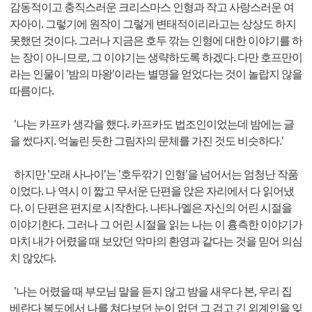
감동적이고 충직스러운 크리스마스 인형과 작고 사랑스러운 여
자아이. 그렇기에 원작이 그렇게 변태적이리라고는 상상도 하지
못했던 것이다. 그러나 지금은 호두 깎는 인형에 대한 이야기를 하
는 장이 아니므로, 그 이야기는 생략하도록 하겠다. 다만 호프만이
라는 인물이 '밤의 마왕'이라는 별명을 얻었다는 것이 놀랍지 않을
따름이다.
'나는 카프카 생각을 했다. 카프카도 법조인이었는데 밤에는 글
을 썼다지. 억눌린 듯한 그림자의 문체를 가진 것도 비슷하다.'
하지만 '모래 사나이'는 '호두깎기 인형'을 넘어서는 엄청난 작품
이었다. 나 역시 이 짧고 무서운 단편을 앉은 자리에서 다 읽어냈
다. 이 단편은 편지로 시작한다. 나타나엘은 자신의 어린 시절을
이야기한다. 그러나 그 어린 시절을 읽는 나는 이 흉측한 이야기가
마치 내가 어렸을 때 보았던 악마의 환영과 같다는 것을 믿어 의심
치 않았다.
'나는 어렸을 때 부모님 말을 듣지 않고 밤을 새우다 본, 우리 집
베란다 복도에서 나를 쳐다보던 눈이 없던 그 검고 긴 외계인을 잊