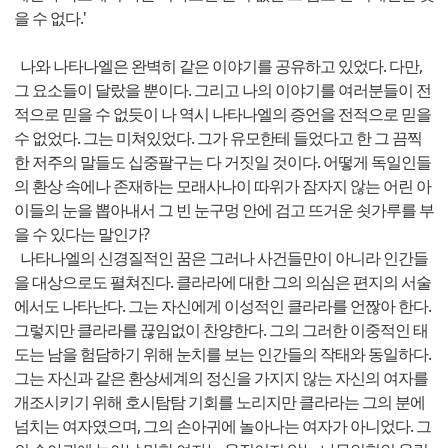
을 수 없다.'
나와 나타나엘은 완벽히 같은 이야기를 공유하고 있었다. 다만,
그 요소들이 달랐을 뿐이다. 그리고 나의 이야기를 여러분들이 전
적으로 믿을 수 없듯이 나 역시 나타나엘의 증언을 전적으로 믿을
수 없었다. 그는 미쳐있었다. 그가 유모한테 들었다고 한 그 끔찍
한 저주의 말들도 십중팔구는 다 거짓일 것이다. 어떻게 독일인들
의 환상 속에나 존재하는 모래사나이 따위가 잠자지 않는 어린 아
이들의 눈을 뽑아내서 그 빈 눈구멍 안에 검고 뜨거운 쇳가루를 부
을 수 있다는 말인가?
나타나엘의 신경질적인 꿈은 그러나 사건들만이 아니라 인간들
을 대상으로도 펼쳐진다. 클라라에 대한 그의 의심은 편지의 서술
에서도 나타난다. 그는 자신에게 이성적인 클라라를 언짢아 한다.
그렇지만 클라라를 끊임없이 찬양한다. 그의 그러한 이중적인 태
도는 남을 험담하기 위해 눈치를 보는 인간들의 작태와 동일하다.
그는 자신과 같은 환상세계의 정신을 가지지 않는 자신의 여자를
개조시키기 위해 호시탐탐 기회를 노리지만 클라라는 그의 분에
넘치는 여자였으며, 그의 손아귀에 놀아나는 여자가 아니었다. 그