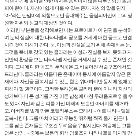
의 손아귀에 놀아날 만한 여자는 움직이지 않는 나무인형인 올림
피아 뿐이다. 자신이 쉽게 다룰 수 있는 존재, 자신의 말을 단지
'아-'라는 단말마의 외침으로만 응대해주는 올림피아만이 그의 영
원한 자위와 성교의 대상인 것이다.
이러한 부분들을 생각해보면 나는 프로이트가 이 단편을 분석하
며 눈의 상실에 대한 나타나엘의 공포를 거세에 대한 공포로 연결
시킨 것이 이해가 간다. 눈, 이성과 진실을 보기 위해 존재하는 눈,
그것을 똑바로 갖고 있는 클라라는 이성과 진실을 보지 못하고 자
신만의 환상을 보는 나타나엘 자신을 거세시킬 수 있는 존재인 것
이다. 그녀에 대한 공포와 두려움은 그 비뚤어진 서술구조에서도
드러난다. 클라라는 아름다운 존재이며 동시에 아름답지 않은 존
재이다. 자신을 굴복시킬 수 있는 힘은 위대하지만 동시에 없애고
피해야 할 권력이다. 그러한 두려움은 클라라 뿐이 아니라 자신의
성기보다 더 큰 성기를 가진 어른 남성에 대한 두려움으로 읽을 수
도 있다. 자신과 같은 피를 가진 미래의 모습인 아버지를 제거하
고, 아버지를 빌게 만든 코펠리우스는 모래사나이로 나타나엘을
굴복시킨다. 그를 마치 어리고 무능한 쥐처럼 찍찍 울게 만든다.
그를 닮은 존재들은 무조건 두려움을 유발시킨다. 처음에는 그를
닮은 상인, 나중에는 보통의 회색 덤불조차 나타나엘을 미치게 만