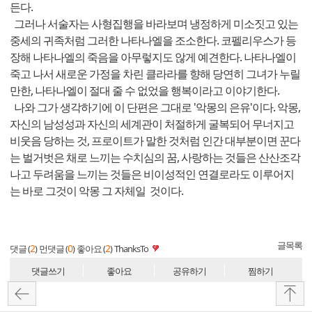
든다.
그러나 서술자는 사형집행을 바라보며 냉정하게 미소짓고 있는
중세의 귀족처럼 그러한 나타나엘을 조소한다. 코펠리우스가 등
장해 나타나엘의 죽음을 아무렇지도 않게 예견한다. 나타나엘이
죽고 나서 새로운 가정을 차린 클라라를 향해 당연히 그녀가 누릴
만한, 나타나엘이 절대 줄 수 없었을 행복이라고 이야기한다.
나와 그가 생각하기에 이 단편은 그대로 '악몽의 은유'이다. 악몽,
자신의 남성성과 자신의 세계관이 처절하게 굴복되어 무너지고
비웃음 당하는 것, 프로이트가 말한 것처럼 인간 대부분이면 꾼다
는 벌거벗은 채로 느끼는 수치심의 꿈, 사랑하는 것들은 산산조각
나고 두려움을 느끼는 것들은 비이성적인 연결로라도 이루어지
는 바로 그것이 악몽 그 자체일 것이다.
글목록
2
0
2
댓글 (
)
먼댓글 (
)
좋아요 (
)
ThanksTo
댓글쓰기
좋아요
공유하기
찜하기