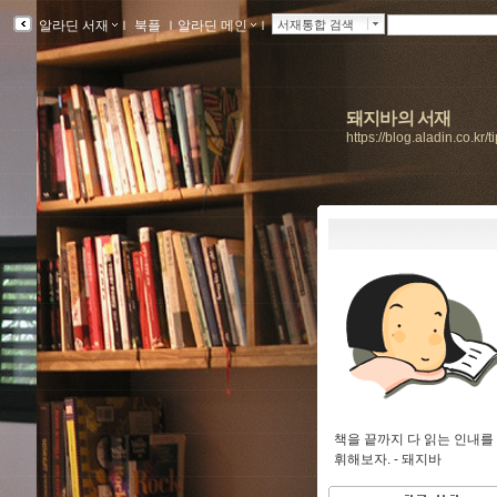
알라딘 서재
ｌ
북플
ｌ
알라딘 메인
ｌ
서재통합 검색
돼지바의 서재
https://blog.aladin.co.kr/t
책을 끝까지 다 읽는 인내를
휘해보자. -
돼지바