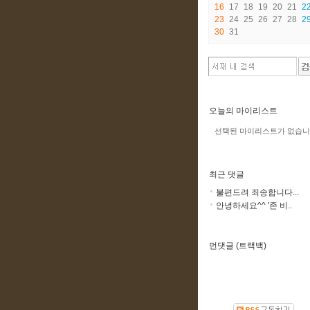
16
17
18
19
20
21
2
23
24
25
26
27
28
2
30
31
오늘의 마이리스트
선택된 마이리스트가 없습니
최근 댓글
불편드려 죄송합니다...
안녕하세요^^ '존 비..
먼댓글 (트랙백)