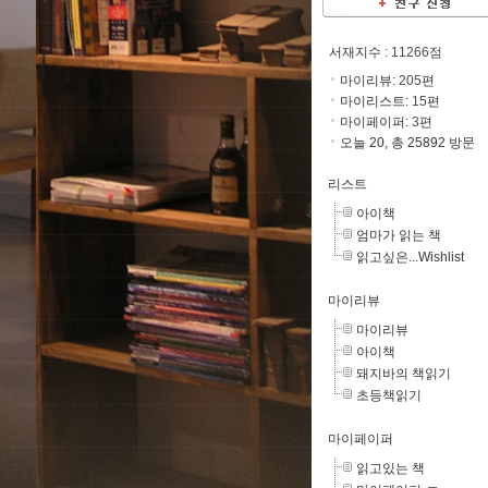
서재지수
: 11266점
마이리뷰:
205
편
마이리스트:
15
편
마이페이퍼:
3
편
오늘 20, 총 25892 방문
리스트
아이책
엄마가 읽는 책
읽고싶은...Wishlist
마이리뷰
마이리뷰
아이책
돼지바의 책읽기
초등책읽기
마이페이퍼
읽고있는 책