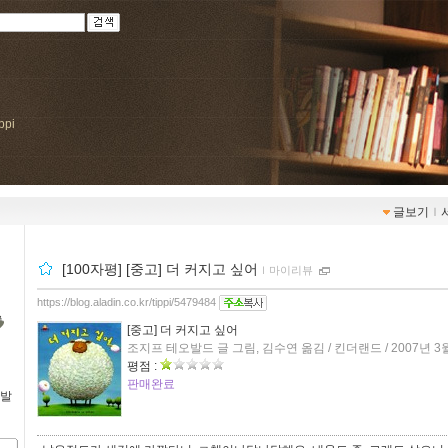
ippi
글보기
ｌ
[100자평] [중고] 더 커지고 싶어
ｌ
마이리뷰
https://blog.aladin.co.kr/tippi/5479484
[중고] 더 커지고 싶어
조지프 테오발드 글 그림, 김수연 옮김 / 킨더랜드 / 2007년 3
평점 :
판매완료
 발