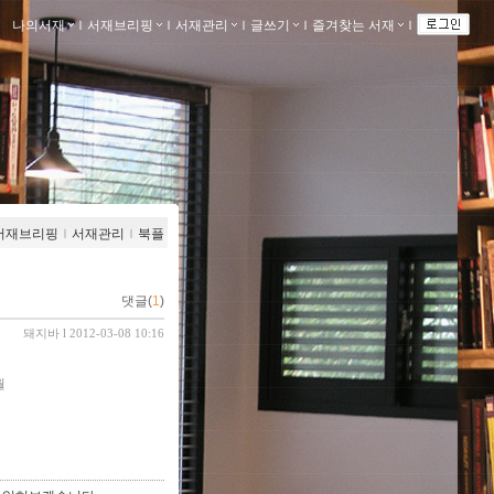
나의서재
ｌ
서재브리핑
ｌ
서재관리
ｌ
글쓰기
ｌ
즐겨찾는 서재
ｌ
서재브리핑
ｌ
서재관리
ｌ
북플
댓글(
1
)
돼지바
l 2012-03-08 10:16
월