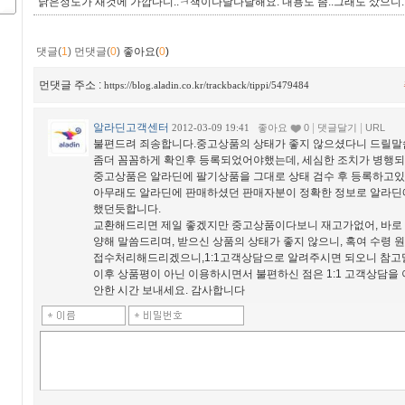
낡은정도가 새것에 가깝다니..ㅋ책이나달나달해요. 내용도 좀..그래도 샀으니
댓글(
1
)
먼댓글(
0
)
좋아요(
0
)
먼댓글 주소 :
https://blog.aladin.co.kr/trackback/tippi/5479484
알라딘고객센터
|
|
2012-03-09 19:41
좋아요
0
댓글달기
URL
불편드려 죄송합니다.중고상품의 상태가 좋지 않으셨다니 드릴말
좀더 꼼꼼하게 확인후 등록되었어야했는데, 세심한 조치가 병행
중고상품은 알라딘에 팔기상품을 그대로 상태 검수 후 등록하고
아무래도 알라딘에 판매하셨던 판매자분이 정확한 정보로 알라딘
했던듯합니다.
교환해드리면 제일 좋겠지만 중고상품이다보니 재고가없어, 바로
양해 말씀드리며, 받으신 상품의 상태가 좋지 않으니, 혹여 수령 
접수처리해드리겠으니,1:1고객상담으로 알려주시면 되오니 참고
이후 상품평이 아닌 이용하시면서 불편하신 점은 1:1 고객상담을 
안한 시간 보내세요. 감사합니다