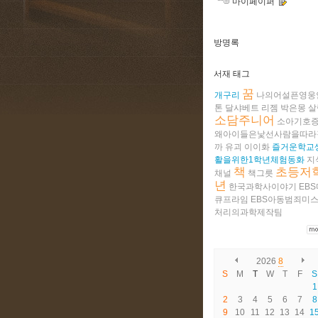
마이페이퍼
방명록
서재 태그
꿈
개구리
나의어설픈영웅
톤
달샤베트
리젬
박은몽
살
소담주니어
소아기호
왜아이들은낯선사람을따라
까
유괴
이이화
즐거운학교
활을위한1학년체험동화
지
책
초등저
채널
책그릇
년
한국과학사이야기
EBS
큐프라임
EBS아동범죄미
처리의과학제작팀
2026
8
S
M
T
W
T
F
S
1
2
3
4
5
6
7
8
9
10
11
12
13
14
1