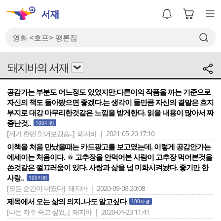
돼지바의 서재
공감가는 부분도 어느정도 있었지만.다른이의 작품을 까는 기준으로
자신의 책도 돌아봤으면 좋겠다.는 생각이 들만큼 자신의 결말은 흐지
부지로 대강 마무리한것같은 느낌을 받게한다. 읽을 내용이 많아서 짜
증난것..
100자평
[제가 한번 읽어보겠습..]
돼지바 | 2021-05-20 17:10
이책을 처음 만났을때는 카드광고를 보고였는데. 이렇게 공감안가는
에세이는 처음이다. ㅎ 고추장을 안먹어본 사람이 고추장 먹어본것을
쓴것같은 껄끄러움이 있다. 사랑과 삶을 넘 미화시켜놨다. 좋기만 한
사랑..
100자평
[모든 순간이 너였다]
돼지바 | 2020-09-08 20:08
제목에서 오는 삶의 의지..나도 알고싶다
100자평
[나는 자주 죽고 싶었..]
돼지바 | 2020-04-23 11:41