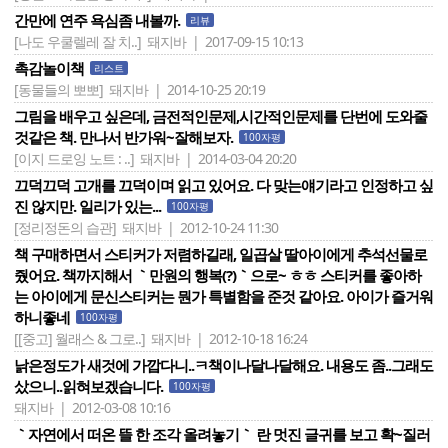
간만에 연주 욕심좀 내볼까.
리뷰
[나도 우쿨렐레 잘 치..]
돼지바 | 2017-09-15 10:13
촉감놀이책
리스트
[동물들의 뽀뽀]
돼지바 | 2014-10-25 20:19
그림을 배우고 싶은데, 금전적인문제,시간적인문제를 단번에 도와줄
것같은 책. 만나서 반가워~잘해보자.
100자평
[이지 드로잉 노트 : ..]
돼지바 | 2014-03-04 20:20
끄덕끄덕 고개를 끄덕이며 읽고 있어요. 다 맞는얘기라고 인정하고 싶
진 않지만. 일리가 있는...
100자평
[정리정돈의 습관]
돼지바 | 2012-10-24 11:30
책 구매하면서 스티커가 저렴하길래, 일곱살 딸아이에게 추석선물로
줬어요. 책까지해서 ｀만원의 행복(?)｀으로~ ㅎㅎ 스티커를 좋아하
는 아이에게 문신스티커는 뭔가 특별함을 준것 같아요. 아이가 즐거워
하니좋네
100자평
[[중고] 월래스 & 그로..]
돼지바 | 2012-10-18 16:24
낡은정도가 새것에 가깝다니..ㅋ책이나달나달해요. 내용도 좀..그래도
샀으니..읽혀보겠습니다.
100자평
돼지바 | 2012-03-08 10:16
｀자연에서 떠온 뜰 한 조각 올려놓기｀ 란 멋진 글귀를 보고 확~질러