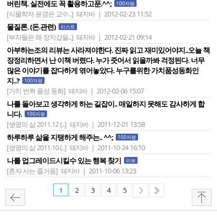
버린책. 실전에도 꼭 활용하고푼.^^;
100자평
[식물학자 윤경은 교수..]
돼지바 | 2012-02-23 11:52
물질론. (돈.관련)
리스트
[부자들은 왜 장지갑을..]
돼지바 | 2012-02-21 09:14
아부하는조의 리뷰는 사라져야한다. 진짜 읽고 재미있어야지..오늘 책
장정리하면서 난 이책 버렸다. 누가 줏어서 읽을까봐 걱정된다. 너무
많은 이야기를 잡다하게 엮어놓았다. 누구를위한 가치품성동화인
지..?
100자평
[가치 번쩍 품성 동화]
돼지바 | 2012-02-06 15:07
나를 돌아보고 생각하게 하는 길잡이.. 매일하지 못해도 감사하게 합
니다.
100자평
[생명의 삶 2011.12 (..]
돼지바 | 2011-12-01 13:58
하루하루 삶을 지탱하게 해주는.. ^^;
100자평
[생명의 삶 2011.10 (..]
돼지바 | 2011-10-24 16:10
나를 업그레이드시킬수 있는 행복 찾기
리뷰
[혼자 사는 즐거움]
돼지바 | 2011-10-06 13:23
1
2
3
4
5