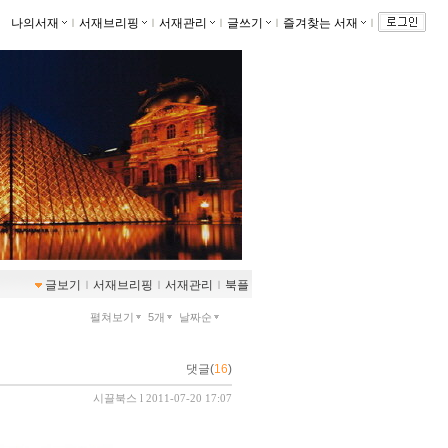
나의서재
ｌ
서재브리핑
ｌ
서재관리
ｌ
글쓰기
ｌ
즐겨찾는 서재
ｌ
글보기
ｌ
서재브리핑
ｌ
서재관리
ｌ
북플
펼쳐보기
5개
날짜순
댓글(
16
)
시끌북스
l 2011-07-20 17:07