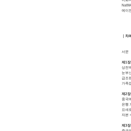
이화여
Nat
에이전
｜차
서문
제1장
상전벽
눈부신 
급조된
가족집
제2장
중국에
은행 
요새로
자본 
제3장
중국