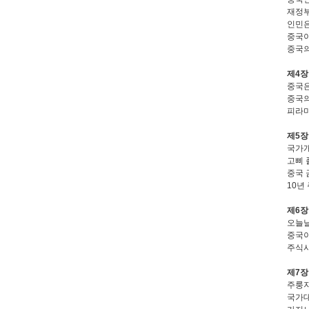
재정부
인민은
중국이
중국의
제4장
중국은
중국의
피라미
제5장
국가개
고삐 
중국 
10년
제6장
오늘날
중국이
주식시
제7장
주룽지
국가대