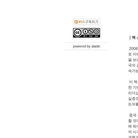
중
｜책 
powered by
aladin
200
로 이
을 보
국의 
속가능
이 책
한 기
리더십
실증조
논의를
중국 
할 것
에 둬
의 시
개혁개