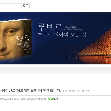
서평이벤트[레드캐피탈리즘] 진행합니다.
ｌ
★이벤트 해요★
//blog.aladin.co.kr/sigmabooks/4939053