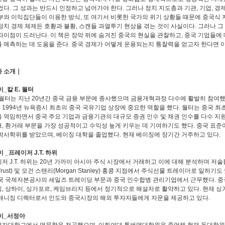
었다. 그 성과는 반드시 인정하고 넘어가야 한다. 그러나 정치 지도층과 기관, 기업, 
부와 이익집단들이 이용한 방식, 또 여기서 비롯한 국가의 위기 상황들 때문에 중국식 
정치 경제 체제든 호황과 불황, 스캔들 과열투기 현상을 겪는 것이 사실이다. 그러나 
차이점이 드러난다. 이 책은 장막 뒤에 숨겨진 중국의 현실을 관찰하고, 중국 기업들에
 예측하는 데 도움을 준다. 중국 경제가 어떻게 운용되는지 통찰력을 얻고자 한다면 이
자 소개｜
_칼 E. 월터
. 월터는 지난 20년간 중국 금융 부문에 종사했으며 금융개혁과정 다수에 활발히 참여했다.
와 1994년 뉴욕증시 최초의 중국 국유기업 상장에 중요한 역할을 했다. 월터는 중국 
 역임하면서 중국 주요 기업과 금융기관의 대규모 증권 인수 및 채권 인수를 다수 지원
, 환거래 부문을 가장 성공적이고 수익성 높게 키우는 데 기여하기도 했다. 중국 표
박사학위를 받았으며, 베이징 대학을 졸업했다. 현재 베이징에 장기간 거주하고 있다.
 _프레이저 J.T. 하위
저 J.T. 하위는 20년 가까이 아시아 주식 시장에서 거래하고 이에 대해 분석하며 저술
s Trust) 및 모건 스탠리(Morgan Stanley) 홍콩 지점에서 주식선물 트레이더로 일하기
국 국제자본공사의 세일즈 트레이딩 부문과 중국 인수합병 관리기업에서 근무했다. 중
, 상하이, 싱가포르, 케임브리지 등에서 정기적으로 해설자로 활약하고 있다. 현재 
매니징 디렉터로서 인도와 중국시장의 해외 투자자들에게 자문을 제공하고 있다.
이_서정아