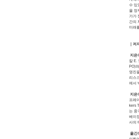
수 있
을 정
가가 
간의 
미래를
｜저
지은이
칼 E
PO)
영진을
리스크
에서 
지은이
프레이
ker
는 중
베이징
사의 
옮긴