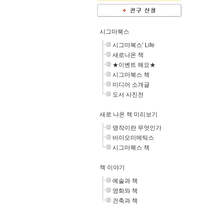
시그마북스
시그마북스' Life
새로나온 책
★이벤트 해요★
시그마북스 책
미디어 소개글
도서 사진전
새로 나온 책 미리보기
명작이란 무엇인가
바이오미메틱스
시그마북스 책
책 이야기
예술과 책
영화와 책
건축과 책