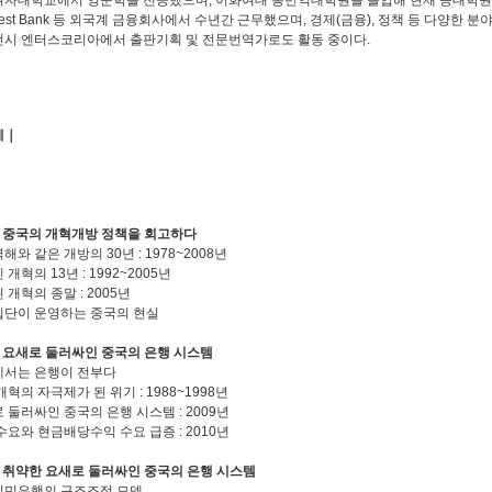
자대학교에서 영문학을 전공했으며, 이화여대 통번역대학원을 졸업해 현재 동대학원 박사 과정
West Bank 등 외국계 금융회사에서 수년간 근무했으며, 경제(금융), 정책 등 다양한
시 엔터스코리아에서 출판기획 및 전문번역가로도 활동 중이다.
례｜
 중국의 개혁개방 정책을 회고하다
해와 같은 개방의 30년 : 1978~2008년
개혁의 13년 : 1992~2005년
 개혁의 종말 : 2005년
단이 운영하는 중국의 현실
 요새로 둘러싸인 중국의 은행 시스템
서는 은행이 전부다
개혁의 자극제가 된 위기 : 1988~1998년
 둘러싸인 중국의 은행 시스템 : 2009년
수요와 현금배당수익 수요 급증 : 2010년
 취약한 요새로 둘러싸인 중국의 은행 시스템
인민은행의 구조조정 모델