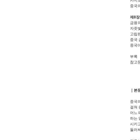
카지노
중국의
제8장
금융의
자줏빛
고립된
중국 
중국이
부록
참고
｜본
중국의
걸쳐 
어느 
하는 
시키고
둘러싸