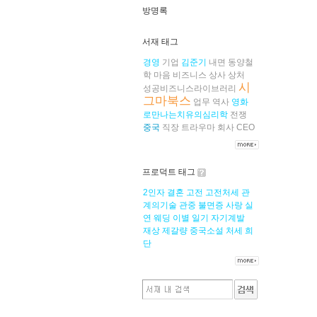
방명록
서재 태그
경영
기업
김준기
내면
동양철
학
마음
비즈니스
상사
상처
시
성공비즈니스라이브러리
그마북스
업무
역사
영화
로만나는치유의심리학
전쟁
중국
직장
트라우마
회사
CEO
프로덕트 태그
2인자
결혼
고전
고전처세
관
계의기술
관중
불면증
사랑
실
연
웨딩
이별
일기
자기계발
재상
제갈량
중국소설
처세
희
단