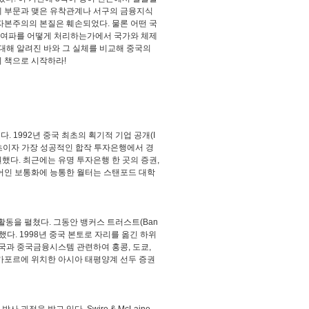
경제 부문과 맺은 유착관계나 서구의 금융지식
자본주의의 본질은 훼손되었다. 물론 어떤 국
그 여파를 어떻게 처리하는가에서 국가와 체제
 대해 알려진 바와 그 실체를 비교해 중국의
 책으로 시작하라!
 1992년 중국 최초의 획기적 기업 공개(I
최초이자 가장 성공적인 합작 투자은행에서 경
했다. 최근에는 유명 투자은행 한 곳의 증권,
준어인 보통화에 능통한 월터는 스탠포드 대학
활동을 펼쳤다. 그동안 뱅커스 트러스트(Ban
도 했다. 1998년 중국 본토로 자리를 옮긴 하위
국과 중국금융시스템 관련하여 홍콩, 도쿄,
싱가포르에 위치한 아시아 태평양계 선두 증권