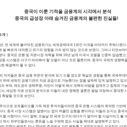
중국이 이룬 기적을 금융계의 시각에서 분석
국의 급성장 아래 숨겨진 금융계의 불편한 진실들!
소개｜
8년, 전 세계에 불어닥친 금융위기는 세계경제대국 1위인 미국을 바닥까지 추락시켰다
에 발 빠르게 대처했고 위기의 영향을 거의 받지 않는 것으로 보였다. 그러나 리먼브
냈다. 중국은 은행 및 자본시장 개혁을 위해 10년 넘게 미국식 모델을 신중히 답습했고,
금융 시스템은 서구가 따라해야 할 모델이 아닌 것은 물론이며, 중국이 국제적 영향력
한 해결책이 될 수 없다.
의 저자들은 중국 금융 부문의 분석에 보기 드물 정도로 폭넓은 경험을 통해 국제무대
반 위에 세워진 금융기관의 자금 공급으로 가능했다는 점을 설득력 있게 설명하고 있으
의 부재, 제도권의 권력투쟁, 자만이 어떻게 해서 개혁의 바람을 잠재우고 침체와 기
사, 세심한 자료 선정과 분석으로 이들이 내린 명쾌한 결론은 발달 과정에서 중대한 
 촉발할 것으로 보인다.
주식으로 포트폴리오를 가득 채운 투자자들이라면 중국 은행 시스템의 취약한 기반에 
이다. 중국 시장 시스템은 알맹이는 없이 허울만 갖췄을 뿐이라는 이들의 논지는 중국
야 할 사항이다. 다시 말해, 오늘날 전 세계 인구의 대다수가 알아야 할 사실이라고 볼 
각 역시 외부인들로서는 혼돈을 느낄 수밖에 없는 사실을 제대로 설명해주고 있다.
방 정책이 펼쳐진 지난 30년은 중국에서 가장 평화롭고 경제적으로도 성공적인 시대였