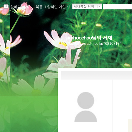
알라딘 서재
ｌ
북플
ｌ
알라딘 메인
ｌ
서재통합 검색
kimhoochoo님의 서재
https://blog.aladin.co.kr/762107174