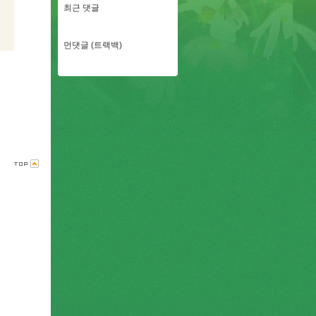
최근 댓글
먼댓글 (트랙백)