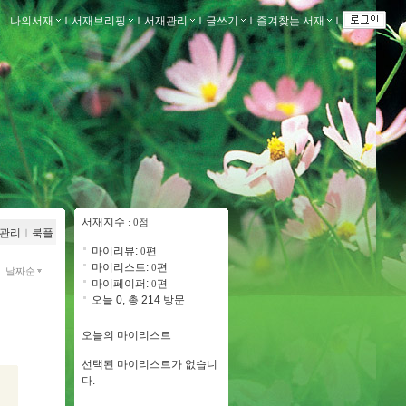
나의서재
ｌ
서재브리핑
ｌ
서재관리
ｌ
글쓰기
ｌ
즐겨찾는 서재
ｌ
서재지수
: 0점
관리
ｌ
북플
마이리뷰:
편
0
마이리스트:
편
0
날짜순
마이페이퍼:
편
0
오늘 0, 총 214 방문
오늘의 마이리스트
선택된 마이리스트가 없습니
다.