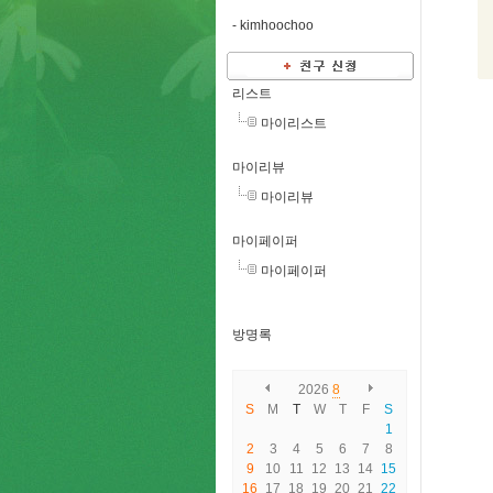
-
kimhoochoo
리스트
마이리스트
마이리뷰
마이리뷰
마이페이퍼
마이페이퍼
방명록
2026
8
S
M
T
W
T
F
S
1
2
3
4
5
6
7
8
9
10
11
12
13
14
15
16
17
18
19
20
21
22