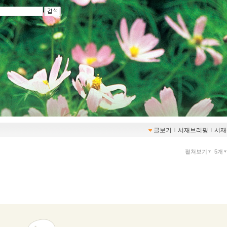
글보기
ｌ
서재브리핑
ｌ
서재
펼쳐보기
5개