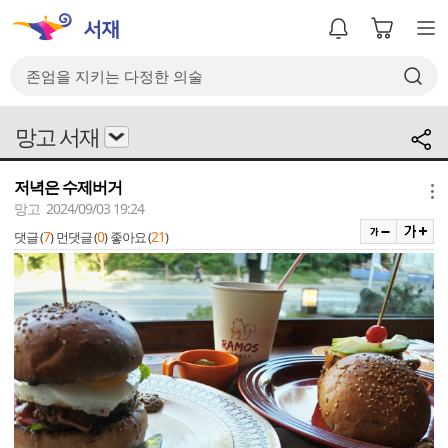
망고 서재
저녁은 수제버거
메뉴
망고 2024/09/03 19:24
7
0
21
댓글 (
)
먼댓글 (
)
좋아요 (
)