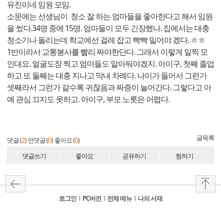
유진이네 임원 모임.
소문에는 선생님이 청소 잘 하는 엄마들을 좋아한다고 해서 임원
을 썼다.34명 중에 15명. 엄마들이 모두 긴장했나. 집에서는 대충
청소기나 돌리는데 학교에선 걸레 잡고 빡빡 밀어야 겠다. ㅎㅎ
1반이라서 교통봉사를 빨리 짜야한단다. 그래서 이렇게 일찍 모
인대요. 얼굴도장 찍고 엄마들도 알아둬야겠지. 아이구, 첫째 졸업
하고 또 둘째는 대충 지나고 막내 차례다. 나이가 들어서 그런가
셋째라서 그런가 갈수록 귀찮음과 짜증이 늘어간다. 그렇다고 아
예 관심 끄지도 못하고. 아이구, 부모 노릇은 어렵다.
글목록
2
0
0
댓글 (
)
먼댓글 (
)
좋아요 (
)
댓글쓰기
좋아요
공유하기
찜하기
로그인
l
PC버전
l
전체 메뉴
l
나의 서재