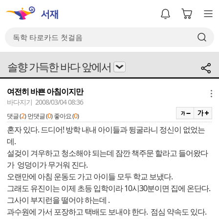
솔향 가득한 바다 앞에서
여전히 바쁜 아침이지만
메뉴
바다지기 2008/03/04 08:36
2
0
0
댓글 (
)
먼댓글 (
)
좋아요 (
)
혼자 있다. 드디어! 방학 내내 아이들과 뒹굴라니 정신이 없었는
데.
설겆이 겨우하고 청소해야 되는데 잠깐 책주문 할라고 들어왔다
가 엉덩이가 무거워 진다.
오랜만에 아침 운동도 가고 아이들 모두 학교 보냈다.
그래도 유진이는 이제 초등 입학이라 10시30분이면 집에 온단다.
그사이 부지런을 떨어야 하는데 .
과수원에 가서 포장하고 택배도 보내야 한다. 점심 약속도 있다.