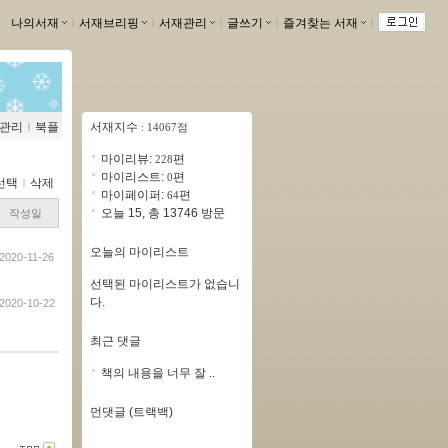
나의서재
ｌ
서재브리핑
ｌ
서재관리
ｌ
글쓰기
ｌ
즐겨찾는 서재
ｌ
관리
ｌ
북플
서재지수
: 14067점
마이리뷰:
편
228
마이리스트:
편
0
선택
ｌ
삭제
마이페이퍼:
편
64
오늘 15, 총 13746 방문
작성일
오늘의 마이리스트
2020-11-26
선택된 마이리스트가 없습니
다.
2020-10-22
최근 댓글
책의 내용을 너무 잘 ..
먼댓글 (트랙백)