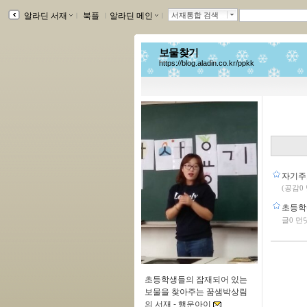
알라딘 서재
ｌ
북플
ｌ
알라딘 메인
ｌ
서재통합 검색
보물찾기
https://blog.aladin.co.kr/ppkk
자기주
(공감0
초등학
글0 먼
초등학생들의 잠재되어 있는
보물을 찾아주는 꿈샘박상림
의 서재 -
행운아이