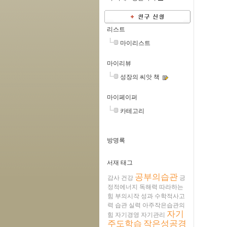
리스트
마이리스트
마이리뷰
성장의 씨앗 책
마이페이퍼
카테고리
방명록
서재 태그
공부의습관
감사
건강
긍
정적에너지
독해력
따라하는
힘
부의시작
성과
수학적사고
력
습관
실력
아주작은습관의
자기
힘
자기경영
자기관리
주도학습
작은성공경