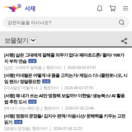
보물찾기
[서평] 삶은 그대에게 잘해줄 의무가 없다/ 페마초드론/ 윌마/ 108가
지 부처 연습
리뷰
[삶은 그대에게 잘해줄..]
행운아이 | 2026-08-05 07:41
[서평] 미네랄은 어떻게 내 몸을 고치는가/ 제임스 디니콜란토니오, 시
임 랜드/ 정말중요한
리뷰
[미네랄은 어떻게 내 ..]
행운아이 | 2026-08-02 07:35
[서평] 왜 내가 쓰는 AI만 멍청해 보일까?/ 이한빛/ 생능북스/ AI 활용
법 추천 도서
리뷰
[왜 내가 쓰는 AI만 멍..]
행운아이 | 2026-07-29 22:46
[서평] 영원의 문장들/ 김지수 편역/ 마음시선/ 문해력을 키우는 고전
읽기
리뷰
[영원의 문장들]
행운아이 | 2026-07-28 22:23