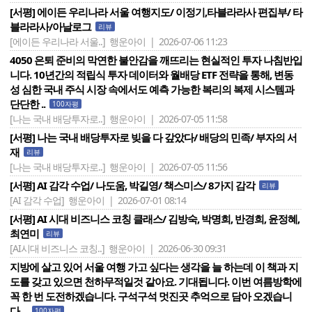
[서평] 에이든 우리나라 서울 여행지도/ 이정기,타블라라사 편집부/ 타
블라라사/아날로그
리뷰
[에이든 우리나라 서울..]
행운아이 | 2026-07-06 11:23
4050 은퇴 준비의 막연한 불안감을 깨뜨리는 현실적인 투자 나침반입
니다. 10년간의 적립식 투자 데이터와 월배당 ETF 전략을 통해, 변동
성 심한 국내 주식 시장 속에서도 예측 가능한 복리의 복제 시스템과
단단한 ..
100자평
[나는 국내 배당투자로..]
행운아이 | 2026-07-05 11:58
[서평] 나는 국내 배당투자로 빚을 다 갚았다/ 배당의 민족/ 부자의 서
재
리뷰
[나는 국내 배당투자로..]
행운아이 | 2026-07-05 11:56
[서평] AI 감각 수업/ 나도움, 박길영/ 책스미스/ 8가지 감각
리뷰
[AI 감각 수업]
행운아이 | 2026-07-01 08:14
[서평] AI 시대 비즈니스 코칭 클래스/ 김방숙, 박명희, 반경희, 윤정혜,
최연미
리뷰
[AI시대 비즈니스 코칭..]
행운아이 | 2026-06-30 09:31
지방에 살고 있어 서울 여행 가고 싶다는 생각을 늘 하는데 이 책과 지
도를 갖고 있으면 천하무적일것 같아요. 기대됩니다. 이번 여름방학에
꼭 한 번 도전하겠습니다. 구석구석 멋진곳 추억으로 담아 오겠습니
다. ..
100자평