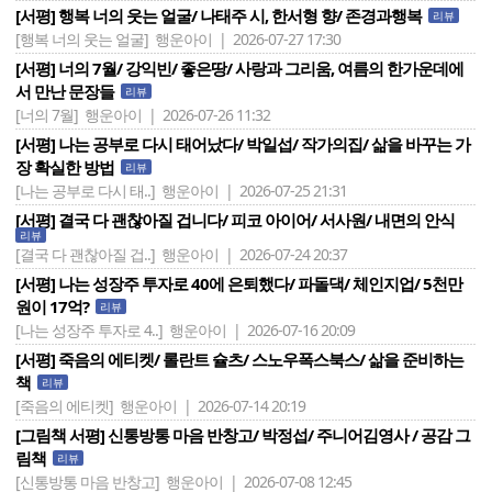
[서평] 행복 너의 웃는 얼굴/ 나태주 시, 한서형 향/ 존경과행복
리뷰
[행복 너의 웃는 얼굴]
행운아이 | 2026-07-27 17:30
[서평] 너의 7월/ 강익빈/ 좋은땅/ 사랑과 그리움, 여름의 한가운데에
서 만난 문장들
리뷰
[너의 7월]
행운아이 | 2026-07-26 11:32
[서평] 나는 공부로 다시 태어났다/ 박일섭/ 작가의집/ 삶을 바꾸는 가
장 확실한 방법
리뷰
[나는 공부로 다시 태..]
행운아이 | 2026-07-25 21:31
[서평] 결국 다 괜찮아질 겁니다/ 피코 아이어/ 서사원/ 내면의 안식
리뷰
[결국 다 괜찮아질 겁..]
행운아이 | 2026-07-24 20:37
[서평] 나는 성장주 투자로 40에 은퇴했다/ 파돌댁/ 체인지업/ 5천만
원이 17억?
리뷰
[나는 성장주 투자로 4..]
행운아이 | 2026-07-16 20:09
[서평] 죽음의 에티켓/ 롤란트 슐츠/ 스노우폭스북스/ 삶을 준비하는
책
리뷰
[죽음의 에티켓]
행운아이 | 2026-07-14 20:19
[그림책 서평] 신통방통 마음 반창고/ 박정섭/ 주니어김영사 / 공감 그
림책
리뷰
[신통방통 마음 반창고]
행운아이 | 2026-07-08 12:45