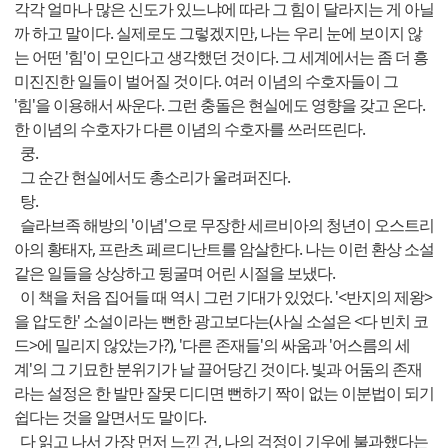
각각 얼마나 많은 신도가 있느냐에 따라 그 힘이 달라지는 게 아닐
까 하고 말이다. 실제로도 그렇겠지만, 나는 우리 눈에 보이지 않
는 어떤 '힘'이 모인다고 생각했던 것이다. 그 세계에서는 좀 더 흥
미진진한 일들이 벌어질 것이다. 여러 이념의 수호자들이 그
'힘'을 이용해서 싸운다. 그런 충돌은 현실에도 영향을 갖고 온다.
한 이념의 수호자가 다른 이념의 수호자를 쓰러뜨린다.
쿵.
그 순간 현실에서도 총소리가 울려퍼진다.
탕.
슬라브족 해방의 '이념'으로 무장한 세르비아의 청년이 오스트리
아의 황태자, 프란츠 페르디난트를 암살한다. 나는 이런 환상 소설
같은 일들을 상상하고 뒹굴며 어린 시절을 보냈다.
이 책을 처음 집어들 때 역시 그런 기대가 있었다. '<반지의 제왕>
을 압도한' 소설이라는 뻔한 광고보다는(사실 소설은 <다 빈치 코
드>에 밀리지 않았는가?), '다른 존재들'의 싸움과 '어스름의 세
계'의 그 기묘한 분위기가 날 끌어당긴 것이다. 빛과 어둠의 존재
라는 설정은 한 발만 잘못 디디면 뻔하기 짝이 없는 이분법이 되기
쉽다는 것을 알면서도 말이다.
다 읽고 나서 가장 먼저 느낀 건, 나의 걱정이 기우에 불과했다는