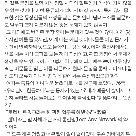
와 같은 문장을 보면 이게 정말 사람의 말투인가 의심이 가지 않을
수 없는 것이다. 이런 종류의 소설에서 배경 묘사에 못지 않게 중
요한 것은 등장인물의 개성을 살린 문체인데, 남녀노소를 불문하
고 말투가 크게 다르지 않은 것은 문제가 있지 않을까.
그 이외에도 번역된 문장 중에는 문제가 있는 것이 많다. 아래 몇
가지만 예를 들었지만, 이게 다는 아닐 것이다. 물론 이런 문제가
온전히 번역자의 탓으로 돌아가는 것은 잘못이다. 출판사에서는
책을 내는 이상 교정을 보는 것이 정상이고, 편집 과정에서 문제가
생겼을 수도 있다. 허나 그렇게 치부해 버리기에는 눈에 너무 많이
띄는 비문들은 읽는 이를 피곤하게 한다. 문장을 통째로 바꿔야 할
정도의 오류가 아니라면 다음 판에서는 수정되었으면 한다.
여자는 특유의 마녀다운 눈초리로 나를 천공해 보았다. - 76쪽
- 우리말에 '천공하다'라는 동사가 있는가? 내가 배움이 짧아서 그
런지 몰라도 처음 들어보는 단어임에 틀림없다. '꿰뚫다'라는 뜻인
가?
"로컬 네트워크라는 랜 관련 업무를 해봤소?" - 89쪽
- '랜'이라는 말 자체가 근거리 통신망(Local Area Network)의 약
자이다.
곧 모든 게 뒤엉켰고 너무 빨리 일이 벌어졌다. 무슨 경비대와 무