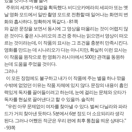
었을 것이다. 예를 들어
주위의 세계가 색깔을 획득했다. 비디오카메라의 세피아 또는 옛
날 영화 모드에서 일반 촬영 모드로 전환할 때 일어나는 화면의 변
화와 흡사하다. 정확하게 똑같다. - 81쪽
와 같은 문장을 보면서 동시에 그 영상을 떠올리는 것이 어렵지 않
은 것이다. 좋은 시나리오의 조건 중 하나는 읽으면서 영상이 떠오
르는 것이라는데, 이 작품의 묘사는 그 조건을 충분히 만족시킨다.
영화를 만드는 데 시나리오가 다는 아니지만, 확실히 이런 묘사는
이 작품을 원작으로 한 영화가 러시아에서 500만 관객을 동원하
는데 도움을 주었을 것이다.
그러나
이 모든 장점에도 불구하고 내가 이 작품에 주는 별을 하나 깎을
수밖에 없었던 이유는 작품 자체에 있지 않다. 문장의 내용이 흡인
력있게 독자를 끌어들이려고 하는데, 눈에 걸리는 문체와 오타가
독자를 현실로 끌어낸다고 할 수 있을까. 솔직히
"우린 아무 문제없이 여자를 찾아낼 수 있다. 벌써 다닐라와 파라
드가 거의 찾아낸 듯하다. 5분에서 6분 정도 더 소요되리라 생각
된다. 그러나 어쨌든 적군은 우리 편에 최후 통첩을 띄운 상태다."
- 93쪽