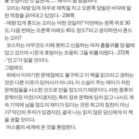
꽃 모양이란 것 같은데…… 해석이 좀 찜찜하다.
꼬리는 재량 있게 좌우로 채찍질 치고 오른쪽 앞발은 바닥에 발
린 역청을 긁어대고 있었다. - 236쪽
- 재량 있게 흔드는 꼬리는 어떤 것일까? '이번에는 왼쪽 위로 30
도, 다음 번에는 오른쪽 아래도 45도 정도?'라고 생각하면서 흔드
는 꼬리?
코스차는 아무것도 이해 못하고 신음하는 여자 흡혈귀를 양 팔에
앉고 갔으며 시몬과 호랑이는 조용히 그들 뒤를 따랐다. - 272쪽
- '안고'가 맞을 것이다.
그럼에도
위에서 이야기한 문제점에도 불구하고 이 책을 읽으라고 권하는
것은 다른 이유가 있어서가 아니라, 이 소설이 주는 재미가 저런
문제점들을 사소한 것으로 만들 정도이기 때문이다. 어떤 종류의
문학이든 마찬가지겠지만, 특히 장르 문학에 있어 읽고 나서도 계
속 기억에 남을 정도의 재미가 있다는 것은 최고의 칭찬이 아닌
가? 약간의 주저가 있겠지만, 결국 나는 읽지 않은 당신에게 이 책
을 권할 것이다.
어스름의 세계에 온 것을 환영한다.