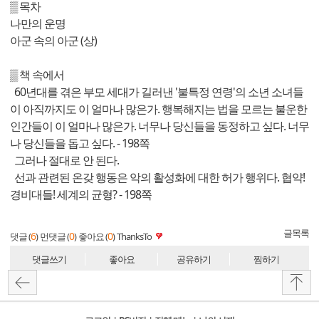
▒ 목차
나만의 운명
아군 속의 아군 (상)
▒ 책 속에서
60년대를 겪은 부모 세대가 길러낸 '불특정 연령'의 소년 소녀들
이 아직까지도 이 얼마나 많은가. 행복해지는 법을 모르는 불운한
인간들이 이 얼마나 많은가. 너무나 당신들을 동정하고 싶다. 너무
나 당신들을 돕고 싶다. - 198쪽
그러나 절대로 안 된다.
선과 관련된 온갖 행동은 악의 활성화에 대한 허가 행위다. 협약!
경비대들! 세계의 균형? - 198쪽
글목록
6
0
0
댓글 (
)
먼댓글 (
)
좋아요 (
)
ThanksTo
댓글쓰기
좋아요
공유하기
찜하기