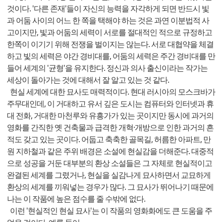
것이다. '다른 존재'들이 자신의 능력을 자각하게 되면 반드시 빛
과 어둠 사이의 어느 한 쪽을 택해야 하는 것은 과연 이분법적 사
고이지만, 빛과 어둠의 세력이 서로를 절대적인 적으로 규정하고
한쪽이 이기기 위해 전쟁을 벌이지는 않는다. 서로 대협약을 체결
하고 빛의 세력은 야간 경비대를, 어둠의 세력은 주간 경비대를 만
들어 세계의 '균형'을 유지한다. 정신과 의사 출신이라는 작가는
세상이 돌아가는 것에 대해서 잘 알고 있는 것 같다.
현실 세계에 대한 묘사도 매력적이다. 현대 러시아의 모스크바가
주무대인데, 이 거대하고 유서 깊은 도시는 컴퓨터와 인터넷과 휴
대 전화, 거대한 마천루와 유흥가가 있는 곳이지만 동시에 과거의
영화를 간직한 옛 건축물과 급격한 개혁·개방으로 인한 과거의 흔
적도 갖고 있는 곳이다. 어둡고 축축한 골목길, 허름한 아파트, 만
원 지하철과 같은 주위 배경은 소설에 현실감을 더해준다. 대중적
으로 성공을 거둔 대부분의 환상 소설들은 그 자체로 현실적이고
완결된 세계를 그렸거나, 현실을 실감나게 묘사하면서 교묘하게
환상의 세계를 끼워넣는 경우가 많다. 그 묘사가 뛰어나기 때문에
나는 이 작품에 높은 점수를 줄 수밖에 없다.
이런 '현실적인 현실 묘사'는 이 작품의 영화화에도 큰 도움을 주