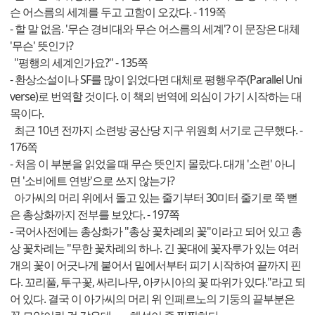
슨 어스름의 세계를 두고 고함이 오갔다. - 119쪽
- 할 말 없음. '무슨 경비대와 무슨 어스름의 세계'? 이 문장은 대체
'무슨' 뜻인가?
"평행의 세계인가요?" - 135쪽
- 환상소설이나 SF를 많이 읽었다면 대체로 평행우주(Parallel Uni
verse)로 번역할 것이다. 이 책의 번역에 의심이 가기 시작하는 대
목이다.
최근 10년 전까지 소련방 공산당 지구 위원회 서기로 근무했다. -
176쪽
- 처음 이 부분을 읽었을 때 무슨 뜻인지 몰랐다. 대개 '소련' 아니
면 '소비에트 연방'으로 쓰지 않는가?
아가씨의 머리 위에서 돌고 있는 줄기부터 30미터 줄기로 쭉 뻗
은 총상화까지 전부를 보았다. - 197쪽
- 국어사전에는 총상화가 "총상 꽃차례의 꽃"이라고 되어 있고 총
상 꽃차례는 "무한 꽃차례의 하나. 긴 꽃대에 꽃자루가 있는 여러
개의 꽃이 어긋나게 붙어서 밑에서부터 피기 시작하여 끝까지 핀
다. 꼬리풀, 투구꽃, 싸리나무, 아카시아의 꽃 따위가 있다."라고 되
어 있다. 결국 이 아가씨의 머리 위 인페르노의 기둥의 끝부분은