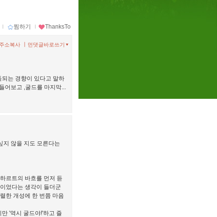
ｌ
찜하기
ｌ
ThanksTo
ㅣ
주소복사
먼댓글바로쓰기
독되는 경향이 있다고 말하
어보고 ,굴드를 마지막...
싶지 않을 지도 모른다는
온하르트의 바흐를 먼저 듣
다행이었다는 생각이 들더군
강렬한 개성에 한 번쯤 마음
 '역시 굴드야!'하고 즐