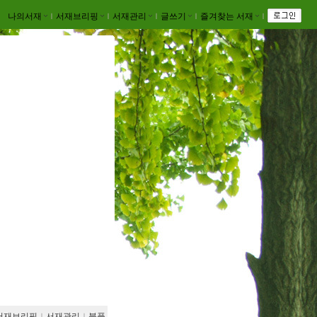
나의서재
ｌ
서재브리핑
ｌ
서재관리
ｌ
글쓰기
ｌ
즐겨찾는 서재
ｌ
서재브리핑
ｌ
서재관리
ｌ
북플