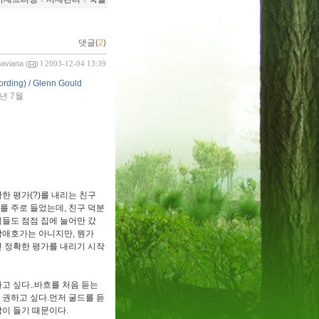
댓글(
2
)
paviana
(
) l 2003-12-04 13:39
ording) / Glenn Gould
3년 7월
한 평가(?)를 내리는 친구
를 주로 들었는데, 친구 덕분
디들도 점점 집에 늘어만 갔
음악애호가는 아니지만, 뭔가
면 정확한 평가를 내리기 시작
고 싶다..바흐를 처음 듣는
 권하고 싶다.먼저 굴드를 듣
이 들기 때문이다.