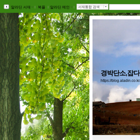
알라딘 서재
ｌ
북플
ｌ
알라딘 메인
ｌ
서재통합 검색
경박단소,잡다
https://blog.aladin.co.k