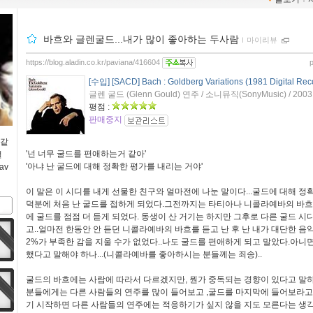
바흐와 글렌굴드...내가 많이 좋아하는 두사람
ｌ
마이리뷰
https://blog.aladin.co.kr/paviana/416604
[수입] [SACD] Bach : Goldberg Variations (1981 Digital Rec
글렌 굴드 (Glenn Gould) 연주 / 소니뮤직(SonyMusic) / 200
평점 :
판매중지
 같
'넌 너무 굴드를 편애하는거 같아'
절
'아냐 난 굴드에 대해 정확한 평가를 내리는 거야'
av
이 말은 이 시디를 내게 선물한 친구와 얼마전에 나눈 말이다...굴드에 대해 정확
덕분에 처음 난 굴드를 접하게 되었다.그전까지는 타티아나 니콜라예바의 바흐
에 굴드를 점점 더 듣게 되었다. 동생이 산 거기는 하지만 그후로 다른 굴드 시
고..얼마전 한동안 안 듣던 니콜라예바의 바흐를 듣고 난 후 난 내가 대단한 
2%가 부족한 감을 지울 수가 없었다..나도 굴드를 편애하게 되고 말았다.아니
했다고 말해야 하나...(니콜라예바를 좋아하시는 분들께는 죄송)..
굴드의 바흐에는 사람에 따라서 다르겠지만, 뭔가 중독되는 경향이 있다고 말하
분들에게는 다른 사람들의 연주를 많이 들어보고 ,굴드를 마지막에 들어보라고
기 시작하면 다른 사람들의 연주에는 적응하기가 싶지 않을 지도 모른다는 생각