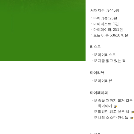
서재지수
: 9445점
마이리뷰:
25
편
마이리스트:
1
편
마이페이퍼:
251
편
오늘 0, 총 53616 방문
리스트
마이리스트
지금 읽고 있는 책
마이리뷰
마이리뷰
마이페이퍼
죽을 때까지 볼거 같은
화이야기
읽었던,읽고 싶은 책
나의 소소한 단상들