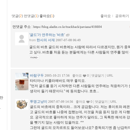
댓글(
2
)
먼댓글(
1
)
좋아요(
1
)
좋아요
ｌ
공유하기
먼댓글 주소 :
https://blog.aladin.co.kr/trackback/paviana/416604
'굴드'가 연주하는 '바흐'
한사의 서재
from
2007-07-08 06:49
굴드의 바흐 굴드의 바흐에는 사람에 따라서 다르겠지만, 뭔가 중
고 싶다..바흐를 처음 듣는 분들에게는 다른 사람들의 연주를 많이 들
바람구두
|
|
2005-10-21 17:56
좋아요
0
댓글달기
URL
타티아나 키콜라예바도 매우 좋지요.
"먼저 굴드를 듣기 시작하면 다른 사람들의 연주에는 적응하기가 
생각이 들기 때문이다." 에 동의합니다. 흐흐...
 만
투명고냥이
|
|
2007-07-09 14:56
좋아요
0
댓글달기
URL
굴드의 바흐에의 중독이라... 크게 공감합니다. 저는 휴이트와 레
고 굴드의 바흐를 나중에 접했는데, 이것을 처음 듣지 않은 게 
요. 궁극적으로 좋아하게 되는 연주가 달라도, 그 독특한 해석과 
을 뺏기지 않는 사람이 있을까요. ^^
그런데 굴드의 모차르트도 들어보셨나요? 중독되기엔 좀 난감하지만