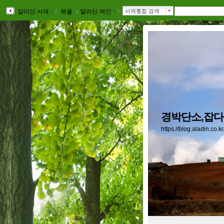
알라딘 서재
ｌ
북플
ｌ
알라딘 메인
ｌ
서재통합 검색
경박단소,잡다
https://blog.aladin.co.k