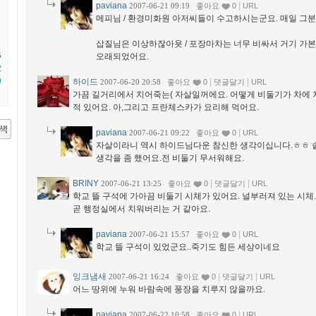
paviana
|
2007-06-21 09:19
좋아요
0
URL
메피님 / 환경미화원 아저씨들이 수고하시는군요. 매일 그분
삽질님은 이상하잖아욧 / 포장마차는 너무 비싸서 거기 가
5
오래되었어요.
2
9
하이드
|
|
2007-06-20 20:58
좋아요
0
댓글달기
URL
가끔 길거리에서 치어죽는( 자살일꺼에요. 어떻게 비둘기가 차에 치
적 있어요. 아,그리고 프란체스카가 요리해 먹어요.
paviana
|
2007-06-21 09:22
좋아요
0
URL
자살이라니 역시 하이드님다운 참신한 생각이십니다.ㅎㅎ 
생각을 좀 했어요.전 비둘기 무서워해요.
BRINY
|
|
2007-06-21 13:25
좋아요
0
댓글달기
URL
학교 뜰 구석에 가아끔 비둘기 시체가 있어요. 널부러져 있는 시체
곧 행정실에서 치워버리는 거 같아요.
paviana
|
2007-06-21 15:57
좋아요
0
URL
학교 뜰 구석이 있었군요..죽기도 힘든 세상이네요
잉크냄새
|
|
2007-06-21 16:24
좋아요
0
댓글달기
URL
어느 땅위에 누워 바람속에 풍장을 치루지 않을까요.
paviana
|
2007-06-22 10:58
좋아요
0
URL