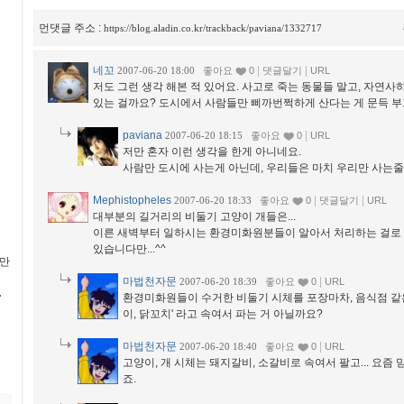
먼댓글 주소 :
https://blog.aladin.co.kr/trackback/paviana/1332717
네꼬
|
|
2007-06-20 18:00
좋아요
0
댓글달기
URL
저도 그런 생각 해본 적 있어요. 사고로 죽는 동물들 말고, 자연사
있는 걸까요? 도시에서 사람들만 삐까번쩍하게 산다는 게 문득 
paviana
|
2007-06-20 18:15
좋아요
0
URL
저만 혼자 이런 생각을 한게 아니네요.
사람만 도시에 사는게 아닌데, 우리들은 마치 우리만 사는
Mephistopheles
|
|
2007-06-20 18:33
좋아요
0
댓글달기
URL
대부분의 길거리의 비둘기 고양이 개들은...
이른 새벽부터 일하시는 환경미화원분들이 알아서 처리하는 걸로
있습니다만...^^
 만
마법천자문
|
2007-06-20 18:39
좋아요
0
URL
환경미화원들이 수거한 비둘기 시체를 포장마차, 음식점 같
이, 닭꼬치' 라고 속여서 파는 거 아닐까요?
마법천자문
|
2007-06-20 18:40
좋아요
0
URL
고양이, 개 시체는 돼지갈비, 소갈비로 속여서 팔고... 요즘
죠.