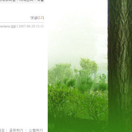
댓글(
12
)
paviana
(
) l 2007-06-20 15:11
아요
ｌ
공유하기
ｌ
찜하기