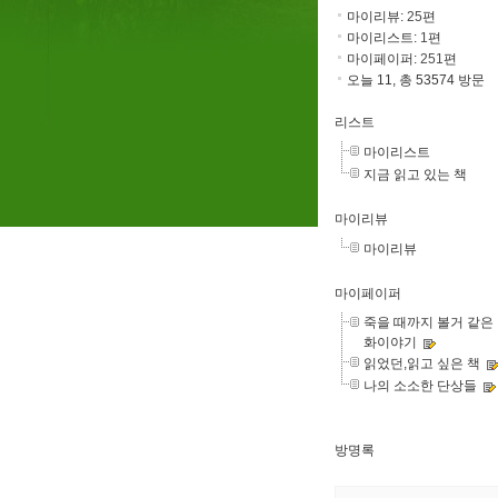
마이리뷰:
25
편
마이리스트:
1
편
마이페이퍼:
251
편
오늘 11, 총 53574 방문
리스트
마이리스트
지금 읽고 있는 책
마이리뷰
마이리뷰
마이페이퍼
죽을 때까지 볼거 같은
화이야기
읽었던,읽고 싶은 책
나의 소소한 단상들
방명록