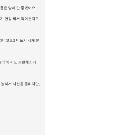
들은 맘이 안 좋겠어요.
본지 한참 되서 먹어본지도
냐고요;) 비둘기 시체 본
솔직히 저도 프란체스카
. 놀라서 시선을 돌리지만,