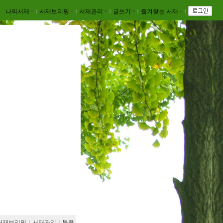
나의서재
ｌ
서재브리핑
ｌ
서재관리
ｌ
글쓰기
ｌ
즐겨찾는 서재
ｌ
서재브리핑
ｌ
서재관리
ｌ
북플