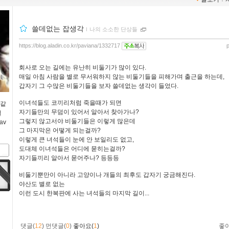
쓸데없는 잡생각
ｌ
나의 소소한 단상들
https://blog.aladin.co.kr/paviana/1332717
회사로 오는 길에는 유난히 비둘기가 많이 있다.
매일 아침 사람을 별로 무서워하지 않는 비둘기들을 피해가며 출근을 하는데,
갑자기 그 수많은 비둘기들을 보자 쓸데없는 생각이 들었다.
이녀석들도 코끼리처럼 죽을때가 되면
 같
자기들만의 무덤이 있어서 알아서 찾아가나?
절
그렇지 않고서야 비둘기들은 이렇게 많은데
av
그 마지막은 어떻게 되는걸까?
이렇게 큰 녀석들이 눈에 안 보일리도 없고,
도대체 이녀석들은 어디에 묻히는걸까?
자기들끼리 알아서 묻어주나? 등등등
비둘기뿐만이 아니라 고양이나 개들의 최후도 갑자기 궁금해진다.
야산도 별로 없는
이런 도시 한복판에 사는 녀석들의 마지막 길이...
댓글(
12
)
먼댓글(
0
)
좋아요(
1
)
좋