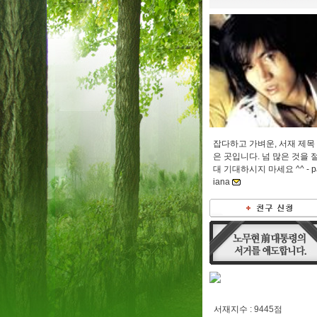
잡다하고 가벼운, 서재 제목
은 곳입니다. 넘 많은 것을 
대 기대하시지 마세요 ^^ -
p
iana
서재지수
: 9445점