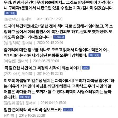
우와. 옌롄커 신간이 무려 960페이지… 그것도 양장본에 이 가격이라
니 구매각!(문동에서 나왔으면 있을 수 없는 가격) 감사히 읽겠습니다.
100자평
[일광유년]
원더북 | 2021-08-06 12:20
드디어 복간되었네요!! 몇 년 전에 책바다로 신청해서 읽어보고, 꼭 소
장하고 싶어서 여러 출판사에 복간 건의도 하고, 문의도 했더랬죠. 오
래도록 손꼽아 기다렸습니다~
100자평
[성 정치학]
원더북 | 2020-09-15 20:49
줄거리에 대한 정보를 하나도 모르고 읽어서 다행이다. 덕분에 어...
어? 어!!!라는 감탄사의 삼단 변화를 오롯이 경험했다.
100자평
[아일린]
원더북 | 2019-06-25 00:06
‘꼭 필요한 사건‘이고 ‘과정의 시작‘이 되는 이야기
리뷰
[거지 소녀]
원더북 | 2019-04-19 22:15
이토록 아름답고 감수성 넘치는 과학이라니! 우리가 과학을 알아야 하
는 이유가 지식만이 아님을 깨닫게 해준다. 과학책도 우리 내면의 얼
어붙은 바다를 깨는 도끼가 될 수 있다. 과학이 사랑스러워지는 놀라
운 경험..
100자평
[떨림과 울림]
원더북 | 2019-04-19 15:01
밀란 쿤데라와 비스와바 쉼보르스카
페이퍼
원더북 | 2018-10-26 20:38