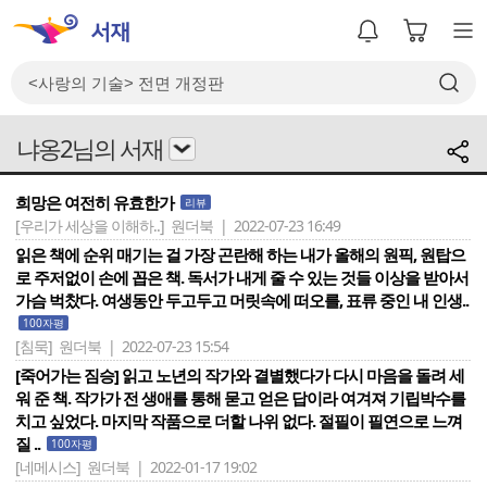
냐옹2님의 서재
희망은 여전히 유효한가
리뷰
[우리가 세상을 이해하..]
원더북 | 2022-07-23 16:49
읽은 책에 순위 매기는 걸 가장 곤란해 하는 내가 올해의 원픽, 원탑으
로 주저없이 손에 꼽은 책. 독서가 내게 줄 수 있는 것들 이상을 받아서
가슴 벅찼다. 여생동안 두고두고 머릿속에 떠오를, 표류 중인 내 인생..
100자평
[침묵]
원더북 | 2022-07-23 15:54
[죽어가는 짐승] 읽고 노년의 작가와 결별했다가 다시 마음을 돌려 세
워 준 책. 작가가 전 생애를 통해 묻고 얻은 답이라 여겨져 기립박수를
치고 싶었다. 마지막 작품으로 더할 나위 없다. 절필이 필연으로 느껴
질 ..
100자평
[네메시스]
원더북 | 2022-01-17 19:02