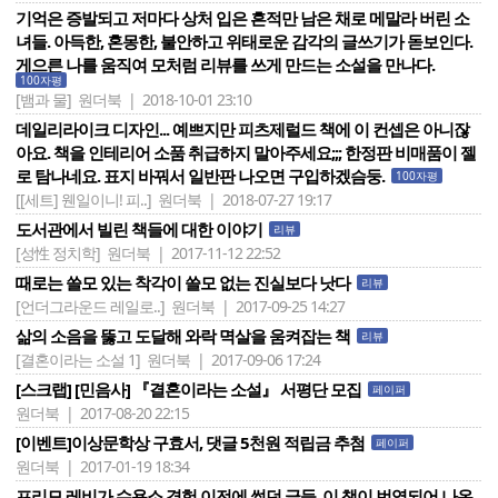
기억은 증발되고 저마다 상처 입은 흔적만 남은 채로 메말라 버린 소
녀들. 아득한, 혼몽한, 불안하고 위태로운 감각의 글쓰기가 돋보인다.
게으른 나를 움직여 모처럼 리뷰를 쓰게 만드는 소설을 만나다.
100자평
[뱀과 물]
원더북 | 2018-10-01 23:10
데일리라이크 디자인... 예쁘지만 피츠제럴드 책에 이 컨셉은 아니잖
아요. 책을 인테리어 소품 취급하지 말아주세요;;; 한정판 비매품이 젤
로 탐나네요. 표지 바꿔서 일반판 나오면 구입하겠슴둥.
100자평
[[세트] 웬일이니! 피..]
원더북 | 2018-07-27 19:17
도서관에서 빌린 책들에 대한 이야기
리뷰
[성性 정치학]
원더북 | 2017-11-12 22:52
때로는 쓸모 있는 착각이 쓸모 없는 진실보다 낫다
리뷰
[언더그라운드 레일로..]
원더북 | 2017-09-25 14:27
삶의 소음을 뚫고 도달해 와락 멱살을 움켜잡는 책
리뷰
[결혼이라는 소설 1]
원더북 | 2017-09-06 17:24
[스크랩] [민음사] 『결혼이라는 소설』 서평단 모집
페이퍼
원더북 | 2017-08-20 22:15
[이벤트]이상문학상 구효서, 댓글 5천원 적립금 추첨
페이퍼
원더북 | 2017-01-19 18:34
프리모 레비가 수용소 경험 이전에 썼던 글들. 이 책이 번역되어 나온