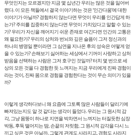
무엇인지는 모르겠지만 지금 몇 십년간 우리는 많은 것을 잃어버
렸다. 이 모든 책들에서 결국 이야기하는 것은 ‘인간다움’에 대한
이야기가 아닐까? 경험하지 않는다면 무엇이 우리를 인간답게 하
는가? 주의를 집중하지 않는다면 무엇이 가치있다고 말할 수 있는
가? 우리가 자신을 깨어지기 쉬운 존재로 여긴다면 인간의 고통은
왜 필요한가? 우리의 상처와 번뇌와 깊은 슬픔이 그저 정신과의
하나의 병명일 뿐이라면 그 심연을 지나온 후의 성숙은 어떻게 얻
을 수 있는가? 손해보기 싫어하는 세상에서 기꺼이 사랑하고 상처
받음을 선택하는 사람은 그저 호구인 것일까? 터치 몇 번으로 세
상의 모든 것을 다 경험한 듯 느껴지는 지금 우리에게 진짜 경험이
라는 것이, 진짜 몸으로 경험을 경험한다는 것이 무슨 의미가 있을
까?
이렇게 생각하다보니 왜 요즘에 그토록 많은 사람들이 달리기에
빠져있는지도 알 것 같다는 생각이 들었다. 우리는 그 원시적 감
각, 그냥 몸뚱이 하나로 지면을 박차면서 느껴지는 터질듯한 심장
박동, 후둑 떨어지는 땀, 손끝의 저릿함, 그 원시적 감각을 다시 느
끼고 싶은 것은 아닐까. 그렇게 관계도 사라지고, 경험도 사라지