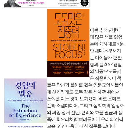
이번 추석 연휴에
꽤 많은 책을 읽었
는데 차례대로 <불
안 세대><부서지
는 아이들> <편안
함의 습격> <경험
의 멸종><도둑맞
은 집중력>. 이 책
들은 작년과 올해를 휩쓴 인문교양서들인
데 신기하게도 모두 같은 세계관 위에서
쓰여졌 다는 것이 느껴졌다. 바로 스마트
폰과 소셜미디어, 그리고 심리학의 일상화
와 과잉 정서 진단, 편리와 효율 멸균과 풍
족에 회오리처럼 빨려들어간 우리의 진짜
모습, 인간다움에 대한 질문들 말이다.