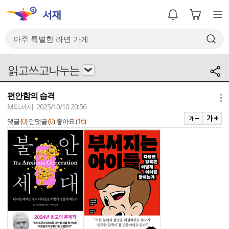
읽고쓰고나누는
편안함의 습격
메뉴
M의서재 2025/10/10 20:56
0
0
16
댓글 (
)
먼댓글 (
)
좋아요 (
)