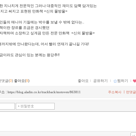
한 지나치게 전문적인 그러나 대중적인 재미도 담뿍 담겨있는
려지고 써지고 표현된 만화책 <신의 물방울>
인들의 매니아 기질에는 박수를 보낼 수 밖에 없다는..
책이란 쟝르를 조금은 경시했던
자책하며 소장하고 싶게끔 만든 전문 만화책 <신의 물방울>
권까지밖에 안나왔다는데, 어서 빨리 연재가 끝나길 기대!
금이라도 관심이 있는 분께는 왕강추!!
먼댓글(
0
)
좋아요(
8
)
좋아요
ｌ
공유하기
ｌ
찜하기
ｌ
소 :
ㅣ
https://blog.aladin.co.kr/trackback/motoven/863811
주소복사
먼댓글