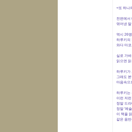
<또 하나
전편에서 
엮어낸 말
역시 26
하루키의 
와다 마코
실로 가벼
읽으면 읽
하루키가 
그래도 본
마음속으로
하루키는 
이런 저런
정말 드라
정말 '예
이 책을 
같은 음반