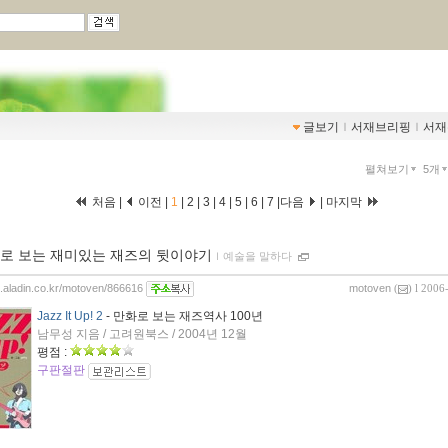
글보기
ｌ
서재브리핑
ｌ
서재
펼쳐보기
5개
처음 |
이전 |
1
|
2
|
3
|
4
|
5
|
6
|
7
|
다음
|
마지막
로 보는 재미있는 재즈의 뒷이야기
ｌ
예술을 말하다
og.aladin.co.kr/motoven/866616
motoven
(
) l 2006
Jazz It Up! 2
- 만화로 보는 재즈역사 100년
남무성 지음 / 고려원북스 / 2004년 12월
평점 :
구판절판