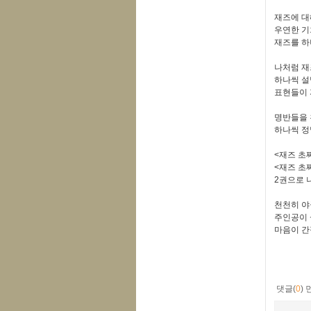
재즈에 대
우연한 기
재즈를 하
나처럼 재
하나씩 설
표현들이 
명반들을 
하나씩 정
<
재즈 초
<재즈 초
2권으로 
천천히 야
주인공이 
마음이 간절
댓글(
0
)