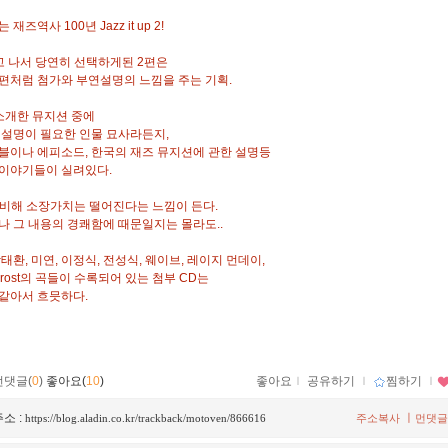
재즈역사 100년 Jazz it up 2!
고 나서 당연히 선택하게된 2편은
편처럼 첨가와 부연설명의 느낌을 주는 기획.
소개한 뮤지션 중에
 설명이 필요한 인물 묘사라든지,
블이나 에피소드, 한국의 재즈 뮤지션에 관한 설명등
이야기들이 실려있다.
에 비해 소장가치는 떨어진다는 느낌이 든다.
나 그 내용의 경쾌함에 때문일지는 몰라도..
태환, 미연, 이정식, 전성식, 웨이브, 레이지 먼데이,
t-Frost의 곡들이 수록되어 있는 첨부 CD는
같아서 흐믓하다.
먼댓글(
0
)
좋아요(
10
)
좋아요
ｌ
공유하기
ｌ
찜하기
ｌ
소 :
ㅣ
https://blog.aladin.co.kr/trackback/motoven/866616
주소복사
먼댓글