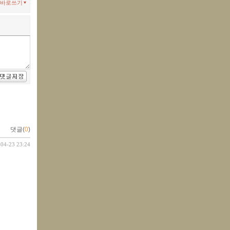
바로쓰기
댓글(
0
)
-04-23 23:24