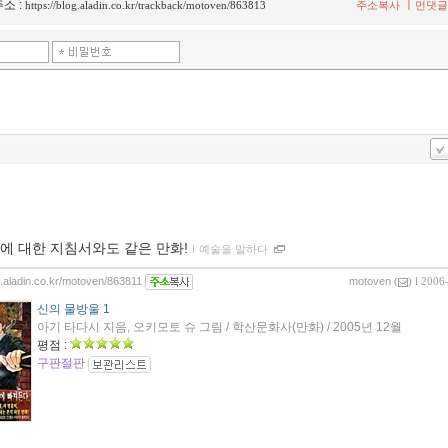
소 :
ㅣ
https://blog.aladin.co.kr/trackback/motoven/863813
주소복사
먼댓글
에 대한 지침서와도 같은 만화!
ｌ
예술을 말하다
og.aladin.co.kr/motoven/863811
motoven
(
) l 2006
신의 물방울 1
아기 타다시 지음, 오키모토 슈 그림 / 학산문화사(만화) / 2005년 12월
평점 :
구판절판