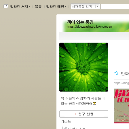
알라딘 서재
ｌ
북플
ｌ
알라딘 메인
ｌ
서재통합 검색
책이 있는 풍경
https://blog.aladin.co.kr/motoven
만화
https://bl
책과 음악과 영화와 사람들이
있는 공간 -
motoven
리스트