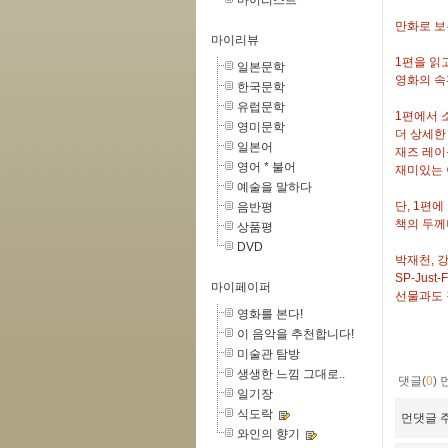
마이리스트
만화로 보는 
마이리뷰
1편을 읽
일본문학
영화의 속
한국문학
유럽문학
1편에서 
영미문학
더 상세한
일본어
재즈 레이
영어 * 불어
재미있는 
예술을 말하다
단, 1편
음반평
책의 두께
상품평
DVD
박재천, 강
SP-Jus
마이페이퍼
선물과도 
영화를 본다!
이 음악을 추천합니다!
미술관 탐방
생생한 느낌 그대로..
댓글(
0
)
일기장
식도락
먼댓글 주
와인의 향기