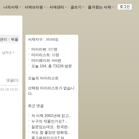
나의서재
ｌ
서재브리핑
ｌ
서재관리
ｌ
글쓰기
ｌ
즐겨찾는 서재
ｌ
관리
ｌ
북플
서재지수
: 38568점
마이리뷰:
편
337
날짜순
마이리스트:
편
32
마이페이퍼:
편
906
오늘 104, 총 73226 방문
오늘의 마이리스트
댓글(
0
)
선택된 마이리스트가 없습니
-04-28 10:05
다.
최근 댓글
저 이책 2002년에 읽고..
누구의 작품인가요? ..
질문있는데요.. 한국판..
저도 참 좋았던 영화였..
종교음악인가요? 저..