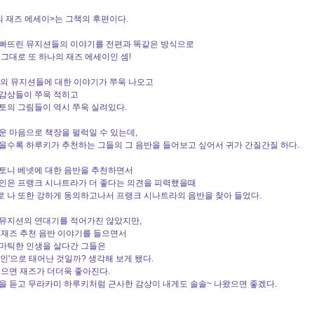
의 재즈 에세이>는 그책의 후편이다.
빠뜨린 뮤지션들의 이야기를 전편과 똑같은 방식으로
 그대로 또 하나의 재즈 에세이인 셈!
명의 뮤지션들에 대한 이야기가 쭈욱 나오고
감상들이 쭈욱 적히고
토의 그림들이 역시 쭈욱 실려있다.
운 마음으로 책장을 펄럭일 수 있는데,
을수록 하루키가 추천하는 그들의 그 음반을
들어보고 싶어서 귀가 간질간질 하다.
토니 베넷에 대한 음반을 추천하면서
인은 프랭크 시나트라가 더 좋다는 의견을 피력했을때
 나 또한 강하게 동의하고나서
프랭크 시나트라의 음반을 찾아 들었다.
뮤지션의 연대기를 적어가진 않았지만,
 재즈 추천 음반 이야기를 들으면서
마틱한 인생을 살다간 그들은
술인'으로 태어난 것일까? 생각해 보게 됐다.
읽으면 재즈가 더더욱 좋아진다.
을 듣고 무라카미 하루키처럼 근사한 감상이 내게도 솔솔~ 나왔으면 좋겠다.