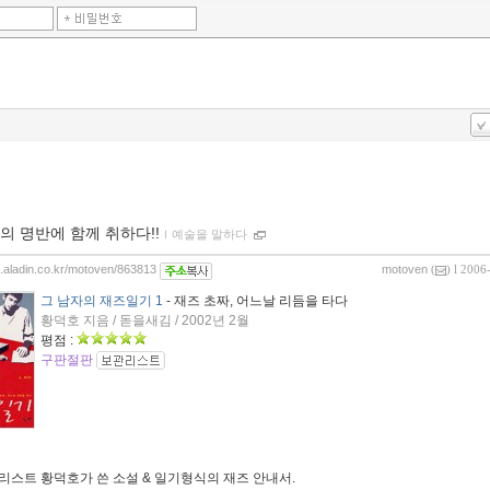
의 명반에 함께 취하다!!
ｌ
예술을 말하다
og.aladin.co.kr/motoven/863813
motoven
(
) l 2006
그 남자의 재즈일기 1
- 재즈 초짜, 어느날 리듬을 타다
황덕호 지음 / 돋을새김 / 2002년 2월
평점 :
구판절판
리스트 황덕호가 쓴 소설 & 일기형식의 재즈 안내서.