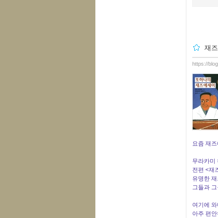
재즈
https://bl
요즘 재즈
무라카미 
전편 <재
유명한 재
그들과 그
여기에 와
아주 편안