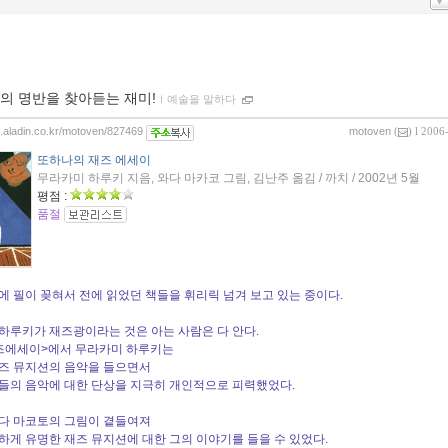
의 명반을 찾아듣는 재미!
ｌ
예술을 말하다
og.aladin.co.kr/motoven/827469
motoven
(
) l 2006
또하나의 재즈 에세이
무라카미 하루키 지음, 와다 마카코 그림, 김난주 옮김 / 까치 / 2002년 5월
평점 :
품절
에 필이 꽂혀서 전에 읽었던 책들을
휘리릭 넘겨 보고 있는 중이다.
하루키가 재즈광이라는 것은 아는 사람은 다 안다.
즈에세이>에서 무라카미 하루키는
즈 뮤지션의 음악을 들으면서
들의 음악에 대한 단상을 지극히 개인적으로 피력했었다.
다 마코토의 그림이 곁들여져
하게 유명한 재즈 뮤지션에 대한 그의 이야기를
들을 수 있었다.