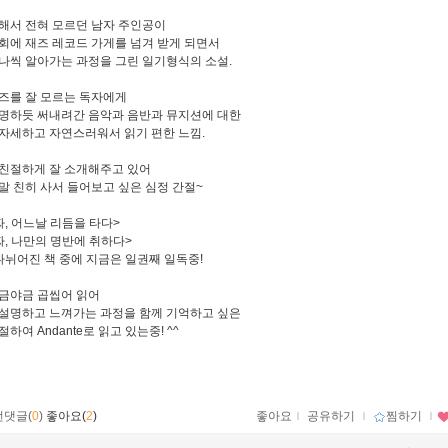
해서 전혀 모르던 남자 주인공이
회에 재즈 레코드 가게를 넘겨 받게 되면서
나씩 알아가는 과정을 그린 일기형식의 소설.
즈를 잘 모르는 독자에게
명하듯 써내려간 음악과 음반과 뮤지션에 대한
자세하고 자연스러워서 읽기 편한 느낌.
친절하게 잘 소개해주고 있어
말 친히 사서 들어보고 싶은 심정 간절~
짜, 어느날 리듬을 타다
>
짜, 나만의 명반에 취하다>
나뉘어진 책 중에 지금은 일권째 일독중!
금야금 곱씹어 읽어
설명하고 느껴가는 과정을 함께 기억하고 싶은
하여 Andante로 읽고 있는중! ^^
먼댓글(
0
)
좋아요(
2
)
좋아요
ｌ
공유하기
ｌ
찜하기
ｌ