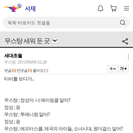
무스탕 세워 둔 곳
세대초월
메뉴
무스탕 2013/09/09 22:28
8
0
1
댓글 (
)
먼댓글 (
)
좋아요 (
)
티비를 보다가..
무스탕 ; 정성아. 너 에이핑클 알어?
정성 ; 응
무스탕 ; 투에니원 알어?
정성 ; 응
무스탕 ; 에프터스쿨, 제국의 아이들, 소녀시대, 원더걸스 알어?