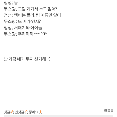
정성 ; 응
무스탕 ; 그럼 거기서 누구 알어?
정성 ; 멤버는 몰라. 팀 이름만 알어
무스탕 ; 또 머가 있지?
정성 ; 서태지와 아이들
무스탕 ; 푸하하하~~~ ^0^
난 가끔 네가 무지 신기해.. :)
글목록
8
0
1
댓글 (
)
먼댓글 (
)
좋아요 (
)