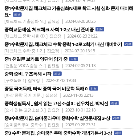
중1수학문제집 체크체크 기출심화N제로 학교 시험 심화 문제 대비해
요~
리뷰
[체크체크 기출심화 N..]
집요정 | 2024-08-26 20:25
중학교문제집, 체크체크 사회 1-2로 내신 준비중
리뷰
[체크체크 중학 사회 ①..]
집요정 | 2024-08-23 21:22
중1수학문제집, 체크체크 수학 중학 1-2로 2학기 내신 대비하기
리뷰
[체크체크 수학 중 1-2..]
집요정 | 2024-07-20 13:15
중1 천일문 보카로 영단어 암기 중
리뷰
[천일문 VOCA 중등 스..]
집요정 | 2024-02-05 21:13
중학 준비, 구조독해 시작
리뷰
[구조독해 1]
집요정 | 2024-01-12 19:33
중등 국어독해, 빠작 중학 국어 비문학 독해 0
리뷰
[빠작 중학 국어 비문..]
집요정 | 2023-11-05 22:13
중학생필독서 _ 쉽게 읽는 고전소설 3 : 전우치전, 박씨전
리뷰
[쉽게 읽는 고전소설 3..]
집요정 | 2023-10-01 22:18
중3수학문제집, 숨마쿰라우데 중학수학 실전문제집 3-상
리뷰
[숨마쿰라우데 중학수..]
집요정 | 2023-09-28 23:31
중3 수학 문제집, 숨마쿰라우데 중학수학 개념기본서 3-상
리뷰