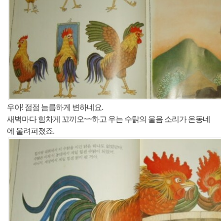
우아! 점점 늠름하게 변하네요.
새벽마다 힘차게 꼬끼오~~하고 우는 수탉의 울음 소리가 온동네
에 울려퍼졌죠.