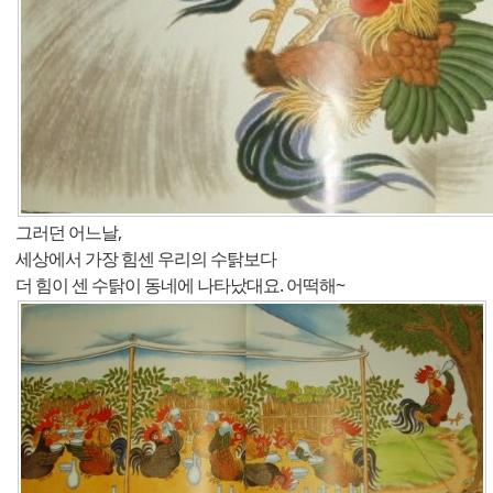
그러던 어느날,
세상에서 가장 힘센 우리의 수탉보다
더 힘이 센 수탉이 동네에 나타났대요. 어떡해~