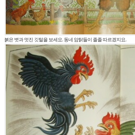
붉은 볏과 멋진 깃털을 보세요. 동네 암탉들이 졸졸 따르겠지요.