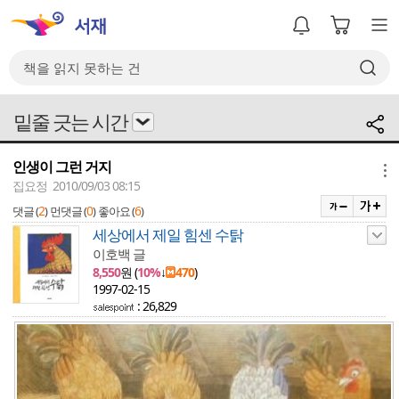
밑줄 긋는 시간
인생이 그런 거지
메뉴
집요정 2010/09/03 08:15
2
0
6
댓글 (
)
먼댓글 (
)
좋아요 (
)
세상에서 제일 힘센 수탉
이호백 글
8,550
원 (
10%
↓
470
)
1997-02-15
: 26,829