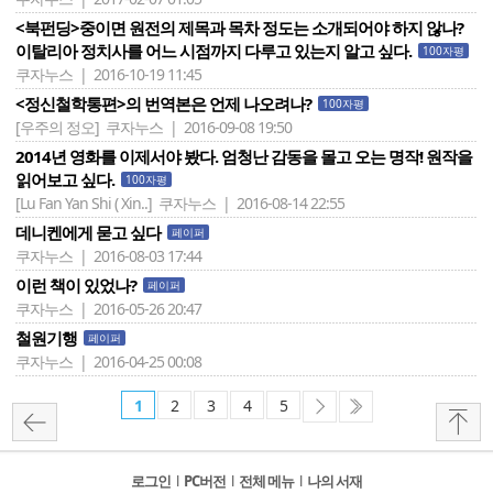
<북펀딩>중이면 원전의 제목과 목차 정도는 소개되어야 하지 않나?
이탈리아 정치사를 어느 시점까지 다루고 있는지 알고 싶다.
100자평
쿠자누스 | 2016-10-19 11:45
<정신철학통편>의 번역본은 언제 나오려나?
100자평
[우주의 정오]
쿠자누스 | 2016-09-08 19:50
2014년 영화를 이제서야 봤다. 엄청난 감동을 몰고 오는 명작! 원작을
읽어보고 싶다.
100자평
[Lu Fan Yan Shi ( Xin..]
쿠자누스 | 2016-08-14 22:55
데니켄에게 묻고 싶다
페이퍼
쿠자누스 | 2016-08-03 17:44
이런 책이 있었나?
페이퍼
쿠자누스 | 2016-05-26 20:47
철원기행
페이퍼
쿠자누스 | 2016-04-25 00:08
1
2
3
4
5
로그인
l
PC버전
l
전체 메뉴
l
나의 서재