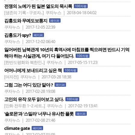
전쟁의 노예가 된 일본 열도의 묵시록
100자평
[생존의 기록 - 구로자..]
쿠자누스 | 2018-04-18 04:02
김홍도와 무예도보통지
페이퍼
쿠자누스 | 2017-12-05 22:39
김홍도가 spy?
페이퍼
쿠자누스 | 2017-12-02 06:40
잃어버린 남북관계 10년의 흑역사에 마침표를 찍으려면 반드시 기억
해야 하는 사실관계, 여기 다 들어있다.
100자평
[한반도평화와 북한인..]
쿠자누스 | 2017-05-15 11:23
어머니에게 보내드리고 싶은 책
100자평
[여자전]
쿠자누스 | 2017-03-28 18:38
그럼 그는 어디 있단 말야 ?
페이퍼
쿠자누스 | 2017-02-28 19:08
고인의 유작 모두 읽어보고 싶다.
100자평
[만화 전두환 1~2 세트..]
쿠자누스 | 2017-02-19 13:41
‘솔로몬‘과 ‘스밀라‘ 너무나 유사한 플롯
페이퍼
쿠자누스 | 2017-02-08 21:46
climate gate
페이퍼
쿠자누스 | 2017-02-07 01:05