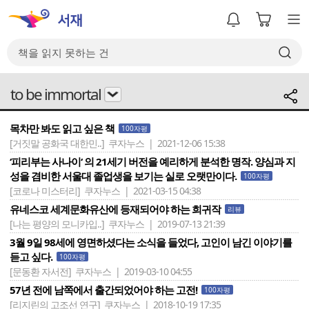
to be immortal
목차만 봐도 읽고 싶은 책
100자평
[거짓말 공화국 대한민..]
쿠자누스 | 2021-12-06 15:38
‘피리부는 사나이‘ 의 21세기 버전을 예리하게 분석한 명작. 양심과 지
성을 겸비한 서울대 졸업생을 보기는 실로 오랫만이다.
100자평
[코로나 미스터리]
쿠자누스 | 2021-03-15 04:38
유네스코 세계문화유산에 등재되어야 하는 희귀작
리뷰
[나는 평양의 모니카입..]
쿠자누스 | 2019-07-13 21:39
3월 9일 98세에 영면하셨다는 소식을 들었다, 고인이 남긴 이야기를
듣고 싶다.
100자평
[문동환 자서전]
쿠자누스 | 2019-03-10 04:55
57년 전에 남쪽에서 출간되었어야 하는 고전!
100자평
[리지린의 고조선 연구]
쿠자누스 | 2018-10-19 17:35