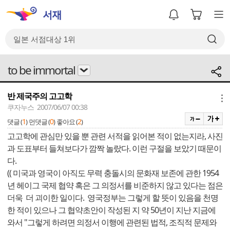
to be immortal
반 제국주의 고고학
메뉴
쿠자누스 2007/06/07 00:38
1
0
2
댓글 (
)
먼댓글 (
)
좋아요 (
)
고고학에 관심만 있을 뿐 관련 서적을 읽어본 적이 없는지라, 사진
과 도표부터 들쳐보다가 깜짝 놀랐다. 이런 구절을 보았기 때문이
다.
(( 미국과 영국이 아직도 무력 충돌시의 문화재 보존에 관한 1954
년 헤이그 국제 협약 혹은 그 의정서를 비준하지 않고 있다는 점은
더욱 더 괴이한 일이다. 영국정부는 그렇게 할 뜻이 있음을 천명
한 적이 있으나 그 협약초안이 작성된 지 약 50년이 지난 지금에
와서 "그렇게 하려면 의정서 이행에 관련된 법적, 조직적 문제와