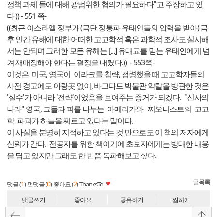
정책 과제 들에 대해 광범위한 협의가 필요하다"고 주장하고 있
다.)) - 551 쪽-
((최근 이스라엘 정부가 (극단 정통파 유태인들의 압력을 받아) 금
후 인간 유해에 대한 어떠한 고고학적 혹은 과학적 조사도 실시해
서는 안되며 그러한 모든 유해는 [...] 유대교를 믿는 유태인에게 넘
겨 재매장해야 한다는 결정을 내렸다.)) - 553쪽-
이것은 미국, 영국이 이라크를 침략, 점령했을 때 고고학자들의
사전 경고에도 아랑곳 없이, 바그다드 박물관 약탈을 방관한 것은
'실수'가 아니라 '전략'이었음을 보여주는 증거가 되겠다. "신사의
나라" 영국, 그들과 피를 나누는 아메리카와 찌오니스트의 고고
학 파괴가 하늘을 찌르고 있다는 말이다.
이 사실을 분명히 지적하고 있다는 것 만으로도 이 책의 저자에게
신뢰가 간다. 전공자를 위한 책이기에 초보자에게는 방대한 내용
을 담고 있지만 그래도 한 번쯤 독파해보고 싶다.
글목록
1
0
2
댓글 (
)
먼댓글 (
)
좋아요 (
)
ThanksTo
댓글쓰기
좋아요
공유하기
찜하기