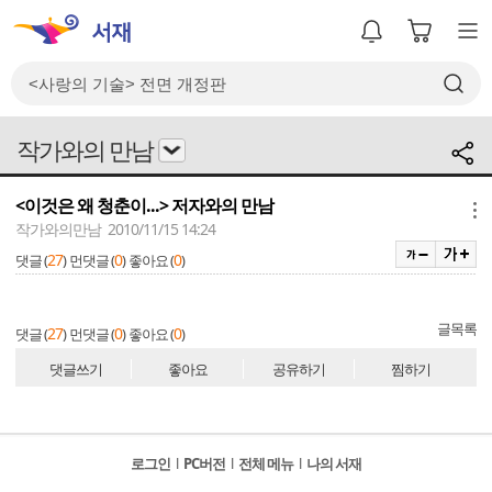
작가와의 만남
<이것은 왜 청춘이...> 저자와의 만남
메뉴
작가와의만남 2010/11/15 14:24
27
0
0
댓글 (
)
먼댓글 (
)
좋아요 (
)
글목록
27
0
0
댓글 (
)
먼댓글 (
)
좋아요 (
)
댓글쓰기
좋아요
공유하기
찜하기
로그인
l
PC버전
l
전체 메뉴
l
나의 서재