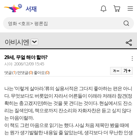
아비시엔
29세, 무얼 해야 할까?
메뉴
시야 2006/12/09 15:45
1
0
0
댓글 (
)
먼댓글 (
)
좋아요 (
)
나는 ‘이렇게 살아라.’류의 실용서적은 그다지 좋아하는 편은 아니
다. 무엇보다도 버릇없이 자라서 어른들이 이래라 저래라 참견(정
확히는 충고겠지만)하는 것을 못 견디는 것이다. 현실에서도 잔소
리는 질색인데, 책으로까지 잔소리와 자화자찬은 듣고 싶지 않다
는 마음이랄까.
이 책도 그런 마음으로 읽기는 했다. 사실 처음 제목만 봤을 때에
는 뭔가 생기발랄한 내용일 줄 알았는데, 생각보다 더 무난한 인생