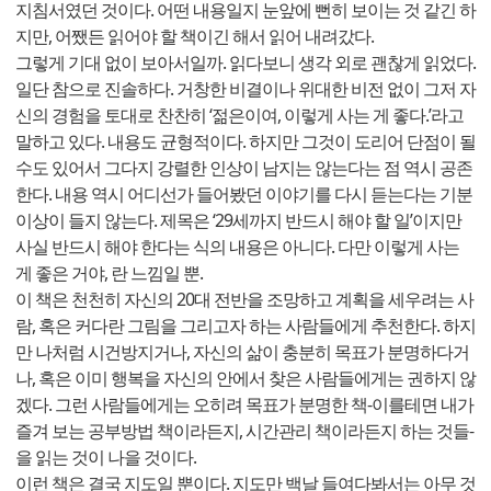
지침서였던 것이다. 어떤 내용일지 눈앞에 뻔히 보이는 것 같긴 하
지만, 어쨌든 읽어야 할 책이긴 해서 읽어 내려갔다.
그렇게 기대 없이 보아서일까. 읽다보니 생각 외로 괜찮게 읽었다.
일단 참으로 진솔하다. 거창한 비결이나 위대한 비전 없이 그저 자
신의 경험을 토대로 찬찬히 ‘젊은이여, 이렇게 사는 게 좋다.’라고
말하고 있다. 내용도 균형적이다. 하지만 그것이 도리어 단점이 될
수도 있어서 그다지 강렬한 인상이 남지는 않는다는 점 역시 공존
한다. 내용 역시 어디선가 들어봤던 이야기를 다시 듣는다는 기분
이상이 들지 않는다. 제목은 ‘29세까지 반드시 해야 할 일’이지만
사실 반드시 해야 한다는 식의 내용은 아니다. 다만 이렇게 사는
게 좋은 거야, 란 느낌일 뿐.
이 책은 천천히 자신의 20대 전반을 조망하고 계획을 세우려는 사
람, 혹은 커다란 그림을 그리고자 하는 사람들에게 추천한다. 하지
만 나처럼 시건방지거나, 자신의 삶이 충분히 목표가 분명하다거
나, 혹은 이미 행복을 자신의 안에서 찾은 사람들에게는 권하지 않
겠다. 그런 사람들에게는 오히려 목표가 분명한 책-이를테면 내가
즐겨 보는 공부방법 책이라든지, 시간관리 책이라든지 하는 것들-
을 읽는 것이 나을 것이다.
이런 책은 결국 지도일 뿐이다. 지도만 백날 들여다봐서는 아무 것