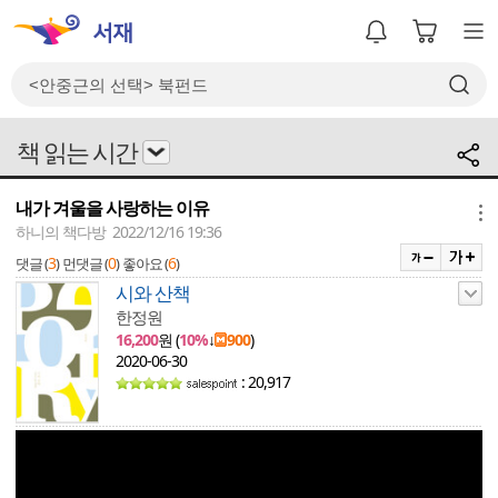
책 읽는 시간
내가 겨울을 사랑하는 이유
메뉴
하니의 책다방 2022/12/16 19:36
3
0
6
댓글 (
)
먼댓글 (
)
좋아요 (
)
시와 산책
한정원
16,200
원 (
10%
↓
900
)
2020-06-30
: 20,917