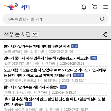
책 읽는 시간
한의사가 알려주는 치매 예방법과 최신 지견
리뷰
[뇌를 비워라]
하니의 책다방 | 2026-05-21 21:06
읽다가 좋아서 자꾸 멈추게 되는 책 <일본광고 카피도감>
리뷰
[일본 광고 카피 도감]
하니의 책다방 | 2026-01-28 08:38
도쿄 여행의 모든 것을 다 담았다! AI mp3 오디오 가이드가 안내해주
는 완벽 여행 가이드! 도쿄 여행이 기대됩니다
100자평
[에이든 도쿄 : 요코하..]
하니의 책다방 | 2025-11-23 12:14
한의사가 알려주는 <한의사 사용법>
리뷰
[한의사 사용법]
하니의 책다방 | 2025-09-16 18:24
[휴가철 추천 책] 생각이 많고 불안한 당신을 위한 <열심히 살아도 불
안한 사람들>
리뷰
[열심히 살아도 불안한..]
하니의 책다방 | 2025-07-31 18:17