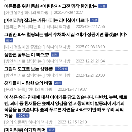
어른들을 위한 동화 <어린왕자> 고전 명작 한영합본
리뷰
[어린 왕자]
하니의 책다방 | 2025-04-09 10:27
[마이리뷰] 잘되는 커뮤니티는 리더십이 다르다
리뷰
[잘되는 커뮤니티는 리..]
하니의 책다방 | 2025-03-22 17:56
그림만 봐도 힐링되는 릴케 수채화 시집 <내가 정원이면 좋겠습니다>
리뷰
[내가 정원이면 좋겠습..]
하니의 책다방 | 2025-02-03 18:19
상한론 공부는 이 책으로!
리뷰
[병인 병기로 설명하는..]
하니의 책다방 | 2023-12-21 21:34
그림과 도표로 보는 상한론!
100자평
[병인 병기로 설명하는..]
하니의 책다방 | 2023-12-21 20:33
천재들이 사랑한 숲의 비밀
리뷰
[숲의 인문학]
하니의 책다방 | 2023-12-17 19:37
이 책은 숲과 천재에 대한 이야기를 담고 있습니다. 다빈치, 뉴턴, 베토
벤, 괴테 등 천재들은 숲에서 영감을 얻고 창의력이 발동되어 세기의
작품을 남겼습니다. 숲의 푸르른 자연을 바라보기만 해도 우리 뇌의
거울..
100자평
[숲의 인문학]
하니의 책다방 | 2023-12-15 12:10
[마이리뷰] 이기적 리더
리뷰