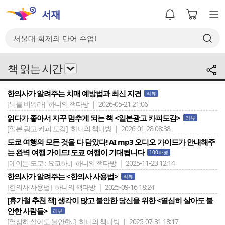
책 읽는 시간
한의사가 알려주는 치매 예방법과 최신 지견
리뷰
[뇌를 비워라]
하니의 책다방 | 2026-05-21 21:06
읽다가 좋아서 자꾸 멈추게 되는 책 <일본광고 카피도감>
리뷰
[일본 광고 카피 도감]
하니의 책다방 | 2026-01-28 08:38
도쿄 여행의 모든 것을 다 담았다! AI mp3 오디오 가이드가 안내해주
는 완벽 여행 가이드! 도쿄 여행이 기대됩니다
100자평
[에이든 도쿄 : 요코하..]
하니의 책다방 | 2025-11-23 12:14
한의사가 알려주는 <한의사 사용법>
리뷰
[한의사 사용법]
하니의 책다방 | 2025-09-16 18:24
[휴가철 추천 책] 생각이 많고 불안한 당신을 위한 <열심히 살아도 불
안한 사람들>
리뷰
[열심히 살아도 불안한..]
하니의 책다방 | 2025-07-31 18:17