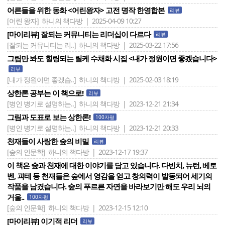
어른들을 위한 동화 <어린왕자> 고전 명작 한영합본
리뷰
[어린 왕자]
하니의 책다방 | 2025-04-09 10:27
[마이리뷰] 잘되는 커뮤니티는 리더십이 다르다
리뷰
[잘되는 커뮤니티는 리..]
하니의 책다방 | 2025-03-22 17:56
그림만 봐도 힐링되는 릴케 수채화 시집 <내가 정원이면 좋겠습니다>
리뷰
[내가 정원이면 좋겠습..]
하니의 책다방 | 2025-02-03 18:19
상한론 공부는 이 책으로!
리뷰
[병인 병기로 설명하는..]
하니의 책다방 | 2023-12-21 21:34
그림과 도표로 보는 상한론!
100자평
[병인 병기로 설명하는..]
하니의 책다방 | 2023-12-21 20:33
천재들이 사랑한 숲의 비밀
리뷰
[숲의 인문학]
하니의 책다방 | 2023-12-17 19:37
이 책은 숲과 천재에 대한 이야기를 담고 있습니다. 다빈치, 뉴턴, 베토
벤, 괴테 등 천재들은 숲에서 영감을 얻고 창의력이 발동되어 세기의
작품을 남겼습니다. 숲의 푸르른 자연을 바라보기만 해도 우리 뇌의
거울..
100자평
[숲의 인문학]
하니의 책다방 | 2023-12-15 12:10
[마이리뷰] 이기적 리더
리뷰