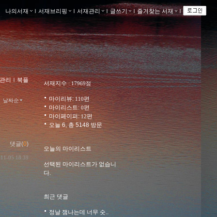
나의서재
ｌ
서재브리핑
ｌ
서재관리
ｌ
글쓰기
ｌ
즐겨찾는 서재
ｌ
관리
ｌ
북플
서재지수
: 17969점
마이리뷰:
편
110
날짜순
마이리스트:
편
0
마이페이퍼:
편
12
오늘 6, 총 5148 방문
댓글(
0
)
오늘의 마이리스트
-11-05 18:39
선택된 마이리스트가 없습니
다.
최근 댓글
정날 잼나는데 너무 숫..