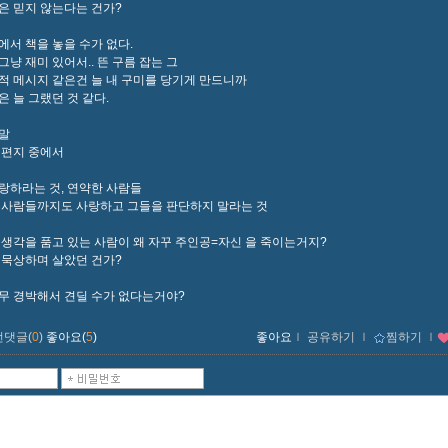
은 믿지 않는다는 건가?
에서 책을 놓을 수가 없다.
그냥 재미 있어서.. 뜬 구름 잡는 그
적 메시지 같은건 늘 내 구미를 당기게 만드니까
은 늘 그랬던 것 같다.
말
 편지 중에서
랑하라는 것, 연약한 사람들
 사람들까지도 사랑하고 그들을 판단하지 말라는 것
 생각을 품고 있는 사람이 왜 자꾸 주인공=자신 을 죽이는거지?
 묵상하며 살았던 건가?
무 경박해서 견딜 수가 없다는거야?
먼댓글(
0
)
좋아요(
5
)
좋아요
ｌ
공유하기
ｌ
찜하기
ｌ