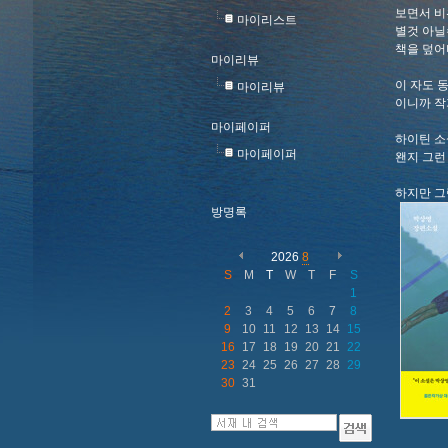
보면서 비
마이리스트
별것 아닐
책을 덮어
마이리뷰
이 자도 
마이리뷰
이니까 작
마이페이퍼
하이틴 소
마이페이퍼
왠지 그런
하지만 그
방명록
2026
8
S
M
T
W
T
F
S
1
2
3
4
5
6
7
8
9
10
11
12
13
14
15
16
17
18
19
20
21
22
23
24
25
26
27
28
29
30
31