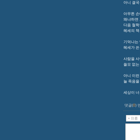
아니 결국
아무튼 손
왜냐하면 
다음 철학
헤세의 책
기억나는 
헤세가 쓴
사람을 사
쓸모 없는
아니 이런
늘 죽음을
세상이 너
댓글(
0
)