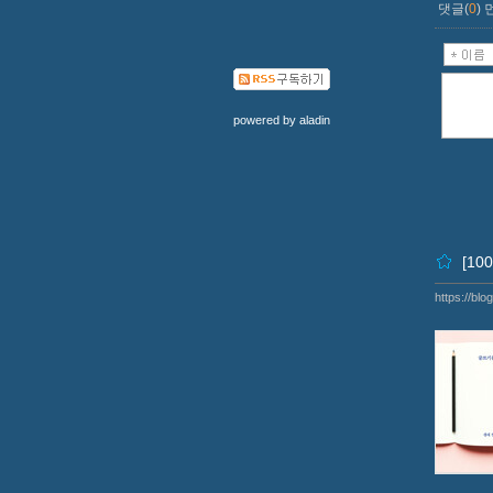
댓글(
0
)
powered by
aladin
[1
https://bl