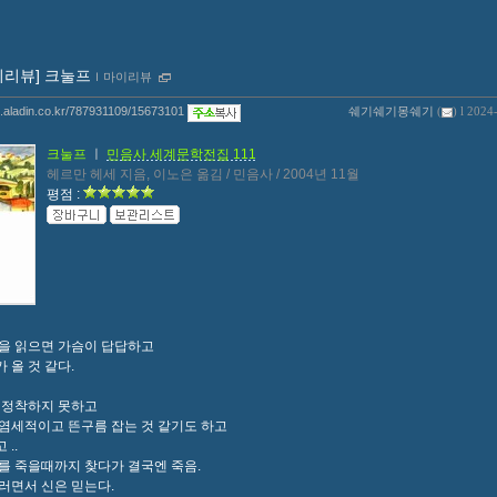
이리뷰] 크눌프
ｌ
마이리뷰
og.aladin.co.kr/787931109/15673101
쉐기쉐기몽쉐기
(
) l 2024
크눌프
ㅣ
민음사 세계문학전집 111
헤르만 헤세 지음, 이노은 옮김 / 민음사 / 2004년 11월
평점 :
을 읽으면 가슴이 답답하고
 올 것 같다.
 정착하지 못하고
염세적이고 뜬구름 잡는 것 같기도 하고
..
를 죽을때까지 찾다가 결국엔 죽음.
러면서 신은 믿는다.