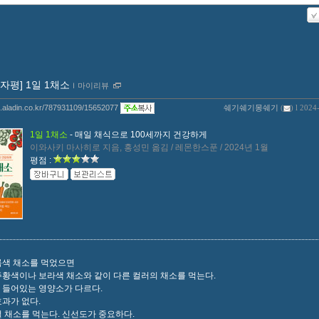
0자평] 1일 1채소
ｌ
마이리뷰
og.aladin.co.kr/787931109/15652077
쉐기쉐기몽쉐기
(
) l 2024
1일 1채소
- 매일 채식으로 100세까지 건강하게
이와사키 마사히로 지음, 홍성민 옮김 / 레몬한스푼 / 2024년 1월
평점 :
록색 채소를 먹었으면
주황색이나 보라색 채소와 같이 다른 컬러의 채소를 먹는다.
 들어있는 영양소가 다르다.
과가 없다.
 채소를 먹는다. 신선도가 중요하다.