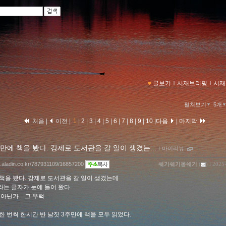
글보기
ｌ
서재브리핑
ｌ
서재
펼쳐보기
5개
처음 |
이전 |
1
|
2
|
3
|
4
|
5
|
6
|
7
|
8
|
9
|
10
|
다음
|
마지막
만에 책을 봤다. 강제로 도서관을 갈 일이 생겼는...
ｌ
마이리뷰
og.aladin.co.kr/787931109/16857200
쉐기쉐기몽쉐기
(
) l 2025
책을 봤다. 강제로 도서관을 갈 일이 생겼는데
는 글자가 눈에 들어 왔다.
닌가 .. 그 우럭 ..
한 번씩 한시간 반 남짓 3주만에 책을 모두 읽었다.