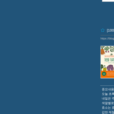
[10
https://bl
중요내용
오늘 초
내일은 
색깔별로
효소는 효
값싼 제철