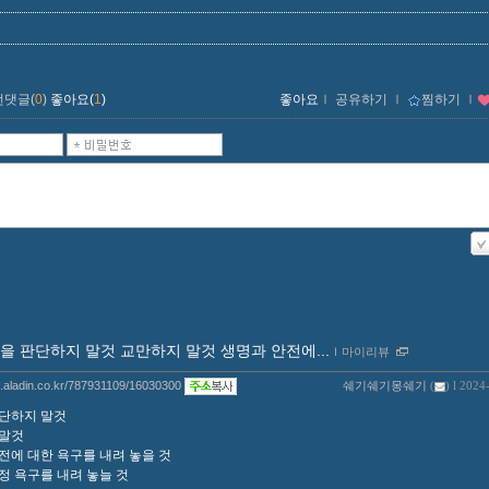
먼댓글(
0
)
좋아요(
1
)
좋아요
ｌ
공유하기
ｌ
찜하기
ｌ
을 판단하지 말것 교만하지 말것 생명과 안전에...
ｌ
마이리뷰
og.aladin.co.kr/787931109/16030300
쉐기쉐기몽쉐기
(
) l 2024
단하지 말것
 말것
전에 대한 욕구를 내려 놓을 것
정 욕구를 내려 놓늘 것