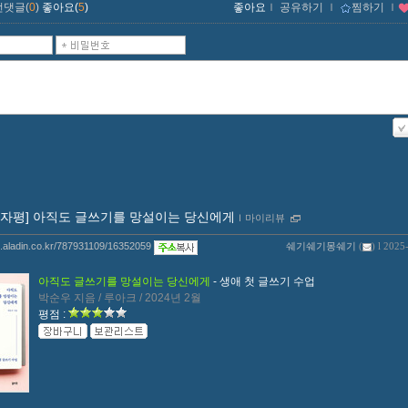
먼댓글(
0
)
좋아요(
5
)
좋아요
ｌ
공유하기
ｌ
찜하기
ｌ
00자평] 아직도 글쓰기를 망설이는 당신에게
ｌ
마이리뷰
og.aladin.co.kr/787931109/16352059
쉐기쉐기몽쉐기
(
) l 2025
아직도 글쓰기를 망설이는 당신에게
- 생애 첫 글쓰기 수업
박순우 지음 / 루아크 / 2024년 2월
평점 :