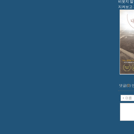
비웃지 말
지켜보고 
댓글(
0
)