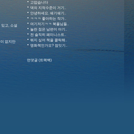
고맙습니다
댁의 지적수준이 거기..
안녕하세요. 쉐기쉐기..
ㅋㅋㅋ 좋아하는 작가..
여기저기ㅋㅋ 북플님들..
 있고, 소설
놀란 점은 남편이 아기..
전 솔직히 페미니스트..
뭐지 싶어 책을 클릭해..
적이 없지만
명화책인가요? 점잇기..
먼댓글 (트랙백)