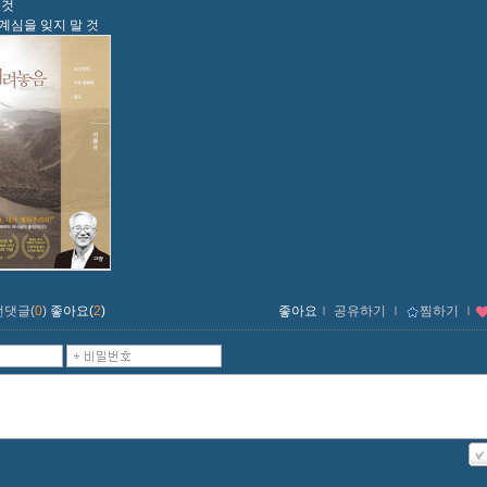
 것
계심을 잊지 말 것
먼댓글(
0
)
좋아요(
2
)
좋아요
ｌ
공유하기
ｌ
찜하기
ｌ