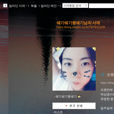
알라딘 서재
ｌ
북플
ｌ
알라딘 메인
ｌ
서재통합 검색
쉐기쉐기몽쉐기님의 서재
https://blog.aladin.co.kr/787931109
오랜
https://bl
오랜만에 
박상영이라
-
쉐기쉐기몽쉐기
유명한 분 아
일주일에 
리스트