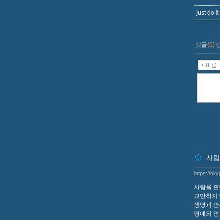
just do it
댓글(
0
)
사람
https://bl
사람을 판
교만하지
생명과 안
명예와 인