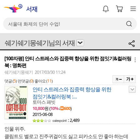
쉐기쉐기몽쉐기님의 서재
[100자평] 안티 스트레스와 집중력 향상을 위한 점잇기&컬러링
메뉴
북 : 명화편
쉐기쉐기몽쉐기 2017/03/30 11:24
5
0
11
댓글 (
)
먼댓글 (
)
좋아요 (
)
안티 스트레스와 집중력 향상을 위한
점잇기&컬러링북 :...
토마스 패빗
10,800
원 (
10%
↓
600
)
2015-06-08
: 2,489
인물 위주.
클림트도 별로고 진주귀걸이도 싫고 피카소도 안 좋아 하는데