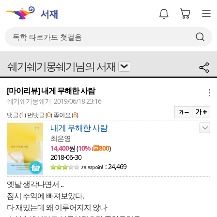
쉐기쉐기몽쉐기님의 서재
[마이리뷰] 내게 무해한 사람
메뉴
쉐기쉐기몽쉐기 2019/06/18 23:16
1
0
8
댓글 (
)
먼댓글 (
)
좋아요 (
)
내게 무해한 사람
최은영
14,400
원 (
10%
↓
800
)
2018-06-30
: 24,469
옛날 생각나면서 ..
잠시 추억에 빠져보았다.
다 재밌는데 왜 이루어지지 않나