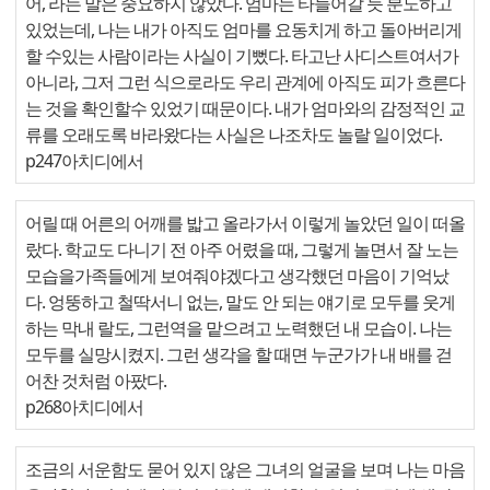
어, 라는 말은 중요하지 않았다. 엄마는 타들어갈 듯 분노하고
있었는데, 나는 내가 아직도 엄마를 요동치게 하고 돌아버리게
할 수있는 사람이라는 사실이 기뻤다. 타고난 사디스트여서가
아니라, 그저 그런 식으로라도 우리 관계에 아직도 피가 흐른다
는 것을 확인할수 있었기 때문이다. 내가 엄마와의 감정적인 교
류를 오래도록 바라왔다는 사실은 나조차도 놀랄 일이었다.
p247아치디에서
어릴 때 어른의 어깨를 밟고 올라가서 이렇게 놀았던 일이 떠올
랐다. 학교도 다니기 전 아주 어렸을 때, 그렇게 놀면서 잘 노는
모습을가족들에게 보여줘야겠다고 생각했던 마음이 기억났
다. 엉뚱하고 철딱서니 없는, 말도 안 되는 얘기로 모두를 웃게
하는 막내 랄도, 그런역을 맡으려고 노력했던 내 모습이. 나는
모두를 실망시켰지. 그런 생각을 할 때면 누군가가 내 배를 걷
어찬 것처럼 아팠다.
p268아치디에서
조금의 서운함도 묻어 있지 않은 그녀의 얼굴을 보며 나는 마음