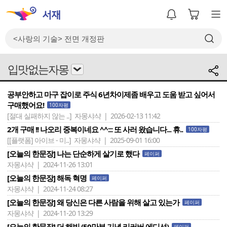
입맛없는자몽
공부안하고 마구 잡이로 주식 6년차이제좀 배우고 도움 받고 싶어서
구매했어요!
100자평
[절대 실패하지 않는 ..]
자몽샤샥 | 2026-02-13 11:42
2개 구매 !! 나오리 중복이네요 ^^::: 또 사러 왔습니다... 휴..
100자평
[[플랫폼] 아이브 - 미..]
자몽샤샥 | 2025-09-01 16:00
[오늘의 한문장] 나는 단순하게 살기로 했다
페이퍼
자몽샤샥 | 2024-11-26 13:01
[오늘의 한문장] 해독 혁명
페이퍼
자몽샤샥 | 2024-11-24 08:27
[오늘의 한문장] 왜 당신은 다른 사람을 위해 살고 있는가
페이퍼
자몽샤샥 | 2024-11-20 13:29
[오늘의 한문장] 더 해빙 (50만부 기념 리커버 에디션)
페이퍼