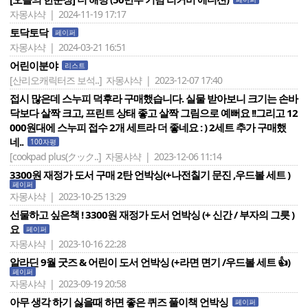
자몽샤샥 | 2024-11-19 17:17
토닥토닥
페이퍼
자몽샤샥 | 2024-03-21 16:51
어린이분야
리스트
[산리오캐릭터즈 보석..]
자몽샤샥 | 2023-12-07 17:40
접시 많은데 스누피 덕후라 구매했습니다. 실물 받아보니 크기는 손바
닥보다 살짝 크고, 프린트 상태 좋고 살짝 그림으로 예뻐요 !!그리고 12
000원대에 스누피 접수 2개 세트라 더 좋네요 : ) 2세트 추가 구매했
네..
100자평
[cookpad plus(クック..]
자몽샤샥 | 2023-12-06 11:14
3300원 재정가 도서 구매 2탄 언박싱(+나전칠기 문진 ,우드볼 세트 )
페이퍼
자몽샤샥 | 2023-10-25 13:29
선물하고 싶은책 ! 3300원 재정가 도서 언박싱 (+ 신간 / 부자의 그릇 )
요
페이퍼
자몽샤샥 | 2023-10-16 22:28
알라딘 9월 굿즈 & 어린이 도서 언박싱 (+라면 면기 /우드볼 세트 👍)
페이퍼
자몽샤샥 | 2023-09-19 20:58
아무 생각 하기 싫을때 하면 좋은 퀴즈 풀이책 언박싱
페이퍼