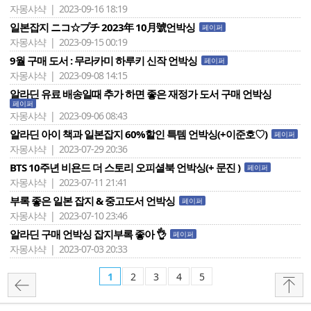
자몽샤샥 | 2023-09-16 18:19
일본잡지 ニコ☆プチ 2023年 10月號언박싱
페이퍼
자몽샤샥 | 2023-09-15 00:19
9월 구매 도서 : 무라카미 하루키 신작 언박싱
페이퍼
자몽샤샥 | 2023-09-08 14:15
알라딘 유료 배송일때 추가 하면 좋은 재정가 도서 구매 언박싱
페이퍼
자몽샤샥 | 2023-09-06 08:43
알라딘 아이 책과 일본잡지 60%할인 특템 언박싱(+이준호♡)
페이퍼
자몽샤샥 | 2023-07-29 20:36
BTS 10주년 비욘드 더 스토리 오피셜북 언박싱(+ 문진 )
페이퍼
자몽샤샥 | 2023-07-11 21:41
부록 좋은 일본 잡지 & 중고도서 언박싱
페이퍼
자몽샤샥 | 2023-07-10 23:46
알라딘 구매 언박싱 잡지부록 좋아 👌
페이퍼
자몽샤샥 | 2023-07-03 20:33
1
2
3
4
5