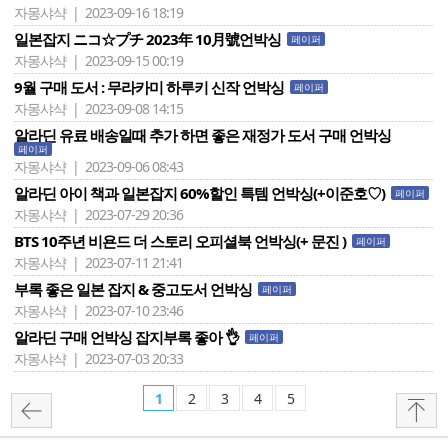
자몽샤샥 | 2023-09-16 18:19
일본잡지 ニコ☆プチ 2023年 10月號언박싱
페이퍼
자몽샤샥 | 2023-09-15 00:19
9월 구매 도서 : 무라카미 하루키 신작 언박싱
페이퍼
자몽샤샥 | 2023-09-08 14:15
알라딘 유료 배송일때 추가 하면 좋은 재정가 도서 구매 언박싱
페이퍼
자몽샤샥 | 2023-09-06 08:43
알라딘 아이 책과 일본잡지 60%할인 특템 언박싱(+이준호♡)
페이퍼
자몽샤샥 | 2023-07-29 20:36
BTS 10주년 비욘드 더 스토리 오피셜북 언박싱(+ 문진 )
페이퍼
자몽샤샥 | 2023-07-11 21:41
부록 좋은 일본 잡지 & 중고도서 언박싱
페이퍼
자몽샤샥 | 2023-07-10 23:46
알라딘 구매 언박싱 잡지부록 좋아 👌
페이퍼
자몽샤샥 | 2023-07-03 20:33
1
2
3
4
5