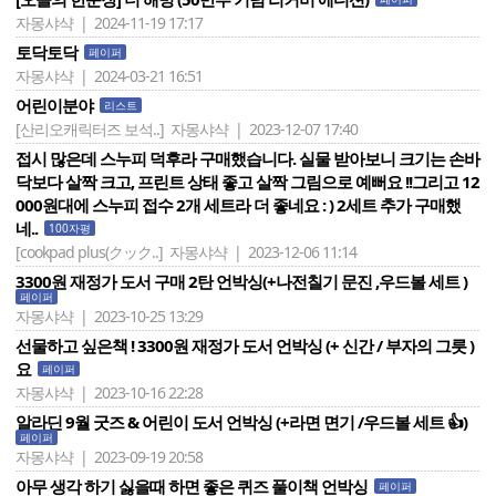
자몽샤샥 | 2024-11-19 17:17
토닥토닥
페이퍼
자몽샤샥 | 2024-03-21 16:51
어린이분야
리스트
[산리오캐릭터즈 보석..]
자몽샤샥 | 2023-12-07 17:40
접시 많은데 스누피 덕후라 구매했습니다. 실물 받아보니 크기는 손바
닥보다 살짝 크고, 프린트 상태 좋고 살짝 그림으로 예뻐요 !!그리고 12
000원대에 스누피 접수 2개 세트라 더 좋네요 : ) 2세트 추가 구매했
네..
100자평
[cookpad plus(クック..]
자몽샤샥 | 2023-12-06 11:14
3300원 재정가 도서 구매 2탄 언박싱(+나전칠기 문진 ,우드볼 세트 )
페이퍼
자몽샤샥 | 2023-10-25 13:29
선물하고 싶은책 ! 3300원 재정가 도서 언박싱 (+ 신간 / 부자의 그릇 )
요
페이퍼
자몽샤샥 | 2023-10-16 22:28
알라딘 9월 굿즈 & 어린이 도서 언박싱 (+라면 면기 /우드볼 세트 👍)
페이퍼
자몽샤샥 | 2023-09-19 20:58
아무 생각 하기 싫을때 하면 좋은 퀴즈 풀이책 언박싱
페이퍼