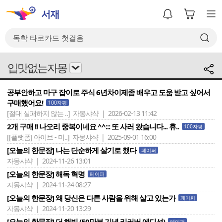
입맛없는자몽
공부안하고 마구 잡이로 주식 6년차이제좀 배우고 도움 받고 싶어서
구매했어요!
100자평
[절대 실패하지 않는 ..]
자몽샤샥 | 2026-02-13 11:42
2개 구매 !! 나오리 중복이네요 ^^::: 또 사러 왔습니다... 휴..
100자평
[[플랫폼] 아이브 - 미..]
자몽샤샥 | 2025-09-01 16:00
[오늘의 한문장] 나는 단순하게 살기로 했다
페이퍼
자몽샤샥 | 2024-11-26 13:01
[오늘의 한문장] 해독 혁명
페이퍼
자몽샤샥 | 2024-11-24 08:27
[오늘의 한문장] 왜 당신은 다른 사람을 위해 살고 있는가
페이퍼
자몽샤샥 | 2024-11-20 13:29
[오늘의 한문장] 더 해빙 (50만부 기념 리커버 에디션)
페이퍼