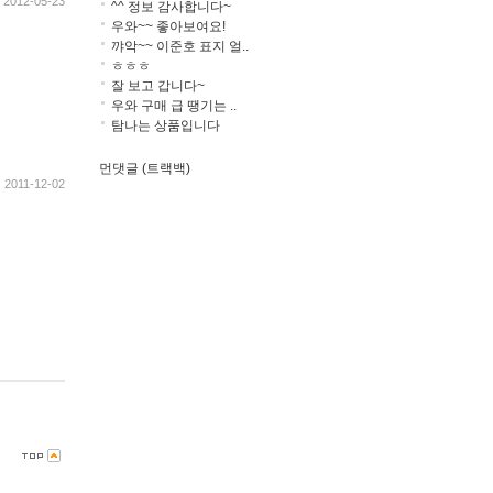
2012-05-23
^^ 정보 감사합니다~
우와~~ 좋아보여요!
꺄악~~ 이준호 표지 얼..
ㅎㅎㅎ
잘 보고 갑니다~
우와 구매 급 땡기는 ..
탐나는 상품입니다
먼댓글 (트랙백)
2011-12-02