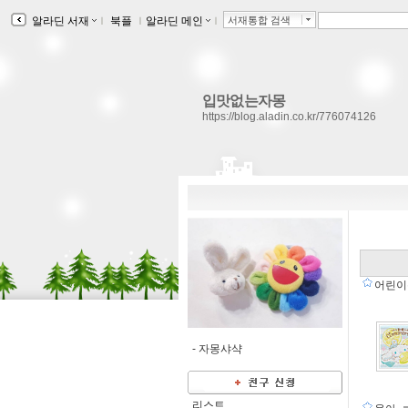
알라딘 서재
ｌ
북플
ｌ
알라딘 메인
ｌ
서재통합 검색
입맛없는자몽
https://blog.aladin.co.kr/776074126
어린
-
자몽샤샥
리스트