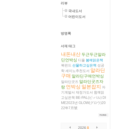
리뷰
국내도서
어린이도서
방명록
서재 태그
내돈내산
두근두근알라
딘언박싱
디올
봄에읽은책
북펀드
선물하고싶은책
성공
알라딘
학
세이노추천도서
구매
알라딘구매언박싱
알라딘굿즈자
알라딘굿즈
언박싱
일본잡지
랑
자
기계발서
재정가도서
함께읽
고싶은책
BE-PAL(ビ-パル)
DI
ME2023년
GLOW(グロウ)20
22年7月號
2026
8