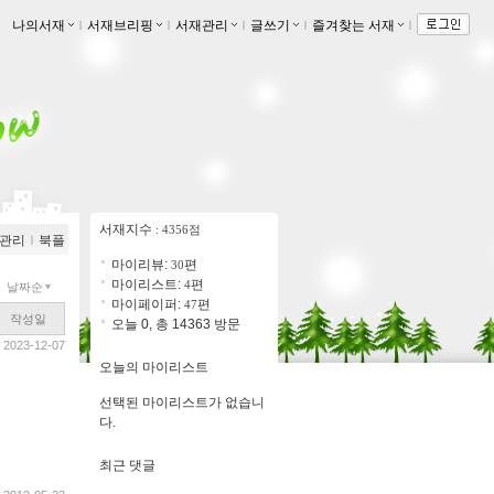
나의서재
ｌ
서재브리핑
ｌ
서재관리
ｌ
글쓰기
ｌ
즐겨찾는 서재
ｌ
서재지수
: 4356점
관리
ｌ
북플
마이리뷰:
편
30
마이리스트:
편
4
날짜순
마이페이퍼:
편
47
작성일
오늘 0, 총 14363 방문
2023-12-07
오늘의 마이리스트
선택된 마이리스트가 없습니
다.
최근 댓글