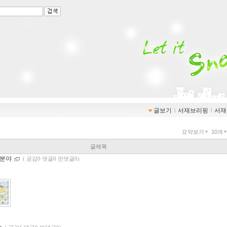
글보기
ｌ
서재브리핑
ｌ
서재
요약보기
10개
글제목
이분야
(
공감0 댓글0 먼댓글0)