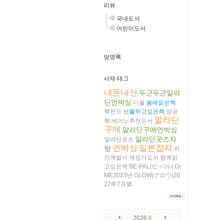
리뷰
국내도서
어린이도서
방명록
서재 태그
내돈내산
두근두근알라
딘언박싱
디올
봄에읽은책
북펀드
선물하고싶은책
성공
알라딘
학
세이노추천도서
구매
알라딘구매언박싱
알라딘굿즈자
알라딘굿즈
언박싱
일본잡지
랑
자
기계발서
재정가도서
함께읽
고싶은책
BE-PAL(ビ-パル)
DI
ME2023년
GLOW(グロウ)20
22年7月號
2026
8