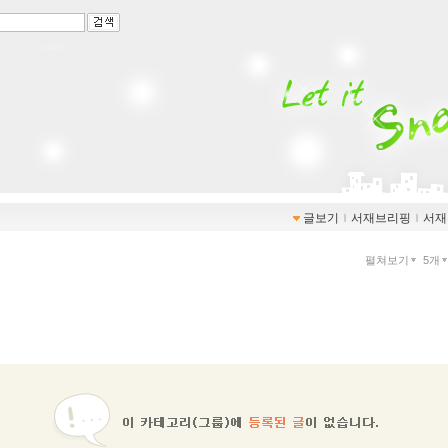
글보기
ｌ
서재브리핑
ｌ
서재
펼쳐보기
5개