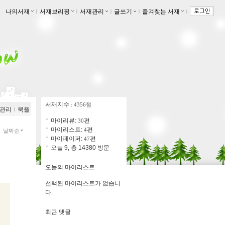
나의서재
ｌ
서재브리핑
ｌ
서재관리
ｌ
글쓰기
ｌ
즐겨찾는 서재
ｌ
서재지수
: 4356점
관리
ｌ
북플
마이리뷰:
편
30
마이리스트:
편
4
날짜순
마이페이퍼:
편
47
오늘 9, 총 14380 방문
오늘의 마이리스트
선택된 마이리스트가 없습니
다.
최근 댓글