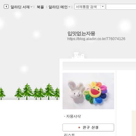
알라딘 서재
ｌ
북플
ｌ
알라딘 메인
ｌ
서재통합 검색
입맛없는자몽
https://blog.aladin.co.kr/776074126
-
자몽샤샥
리스트