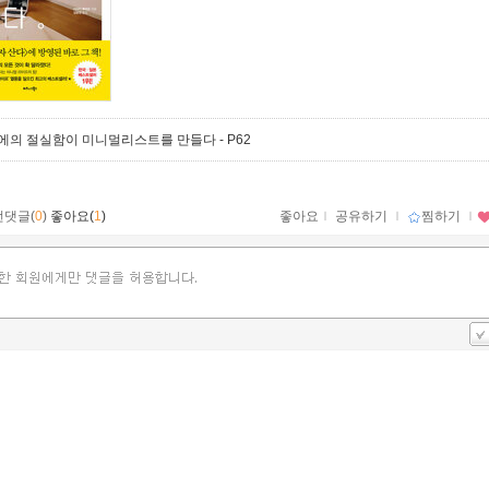
에의 절실함이 미니멀리스트를 만들다
- P62
먼댓글(
0
)
좋아요(
1
)
좋아요
ｌ
공유하기
ｌ
찜하기
ｌ