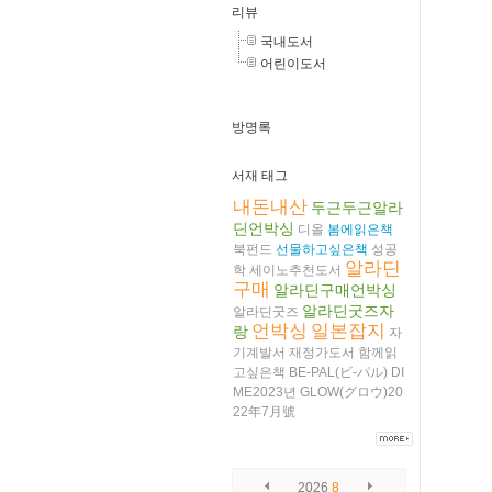
리뷰
국내도서
어린이도서
방명록
서재 태그
내돈내산
두근두근알라
딘언박싱
디올
봄에읽은책
북펀드
선물하고싶은책
성공
알라딘
학
세이노추천도서
구매
알라딘구매언박싱
알라딘굿즈자
알라딘굿즈
언박싱
일본잡지
랑
자
기계발서
재정가도서
함께읽
고싶은책
BE-PAL(ビ-パル)
DI
ME2023년
GLOW(グロウ)20
22年7月號
2026
8