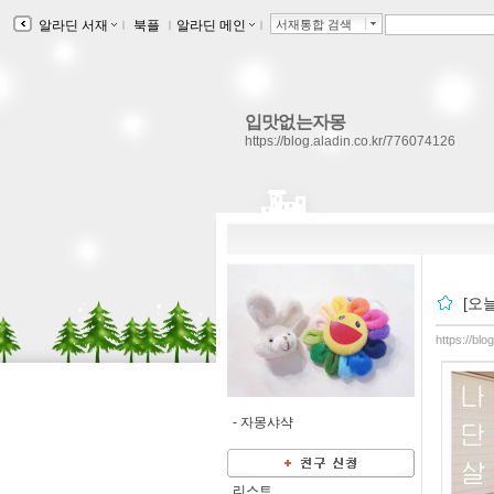
알라딘 서재
ｌ
북플
ｌ
알라딘 메인
ｌ
서재통합 검색
입맛없는자몽
https://blog.aladin.co.kr/776074126
[오
https://bl
-
자몽샤샥
리스트