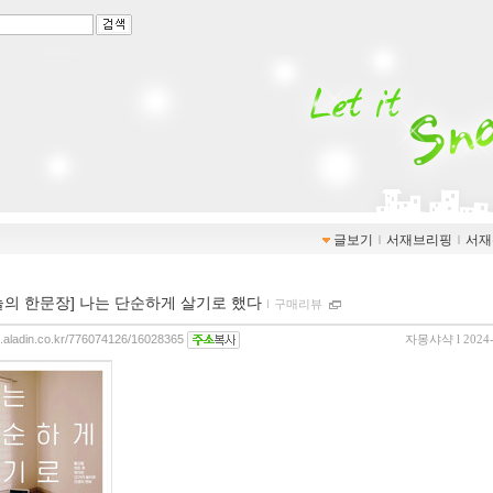
글보기
ｌ
서재브리핑
ｌ
서재
늘의 한문장] 나는 단순하게 살기로 했다
ｌ
구매리뷰
og.aladin.co.kr/776074126/16028365
자몽샤샥
l 2024