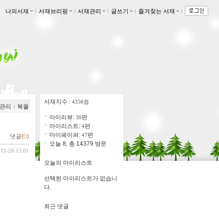
나의서재
ｌ
서재브리핑
ｌ
서재관리
ｌ
글쓰기
ｌ
즐겨찾는 서재
ｌ
서재지수
: 4356점
관리
ｌ
북플
마이리뷰:
편
30
마이리스트:
편
4
마이페이퍼:
편
47
댓글(
0
)
오늘 8, 총 14379 방문
-11-26 13:01
오늘의 마이리스트
선택된 마이리스트가 없습니
다.
최근 댓글