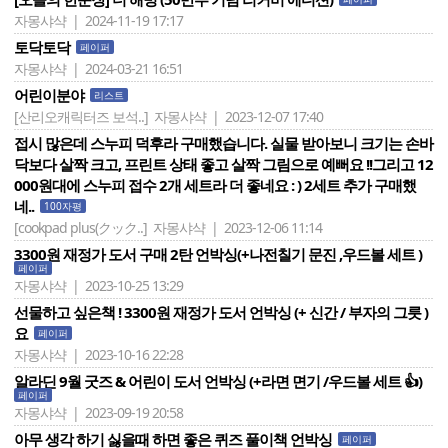
자몽샤샥 | 2024-11-19 17:17
토닥토닥
페이퍼
자몽샤샥 | 2024-03-21 16:51
어린이분야
리스트
[산리오캐릭터즈 보석..]
자몽샤샥 | 2023-12-07 17:40
접시 많은데 스누피 덕후라 구매했습니다. 실물 받아보니 크기는 손바
닥보다 살짝 크고, 프린트 상태 좋고 살짝 그림으로 예뻐요 !!그리고 12
000원대에 스누피 접수 2개 세트라 더 좋네요 : ) 2세트 추가 구매했
네..
100자평
[cookpad plus(クック..]
자몽샤샥 | 2023-12-06 11:14
3300원 재정가 도서 구매 2탄 언박싱(+나전칠기 문진 ,우드볼 세트 )
페이퍼
자몽샤샥 | 2023-10-25 13:29
선물하고 싶은책 ! 3300원 재정가 도서 언박싱 (+ 신간 / 부자의 그릇 )
요
페이퍼
자몽샤샥 | 2023-10-16 22:28
알라딘 9월 굿즈 & 어린이 도서 언박싱 (+라면 면기 /우드볼 세트 👍)
페이퍼
자몽샤샥 | 2023-09-19 20:58
아무 생각 하기 싫을때 하면 좋은 퀴즈 풀이책 언박싱
페이퍼