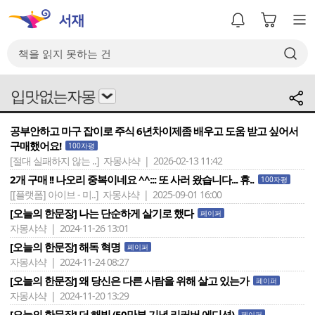
입맛없는자몽
공부안하고 마구 잡이로 주식 6년차이제좀 배우고 도움 받고 싶어서
구매했어요!
100자평
[절대 실패하지 않는 ..]
자몽샤샥 | 2026-02-13 11:42
2개 구매 !! 나오리 중복이네요 ^^::: 또 사러 왔습니다... 휴..
100자평
[[플랫폼] 아이브 - 미..]
자몽샤샥 | 2025-09-01 16:00
[오늘의 한문장] 나는 단순하게 살기로 했다
페이퍼
자몽샤샥 | 2024-11-26 13:01
[오늘의 한문장] 해독 혁명
페이퍼
자몽샤샥 | 2024-11-24 08:27
[오늘의 한문장] 왜 당신은 다른 사람을 위해 살고 있는가
페이퍼
자몽샤샥 | 2024-11-20 13:29
[오늘의 한문장] 더 해빙 (50만부 기념 리커버 에디션)
페이퍼