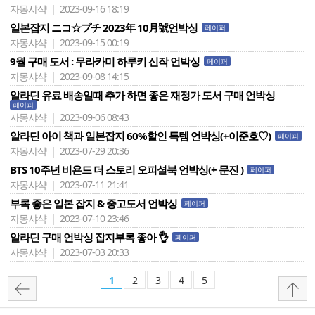
자몽샤샥 | 2023-09-16 18:19
일본잡지 ニコ☆プチ 2023年 10月號언박싱
페이퍼
자몽샤샥 | 2023-09-15 00:19
9월 구매 도서 : 무라카미 하루키 신작 언박싱
페이퍼
자몽샤샥 | 2023-09-08 14:15
알라딘 유료 배송일때 추가 하면 좋은 재정가 도서 구매 언박싱
페이퍼
자몽샤샥 | 2023-09-06 08:43
알라딘 아이 책과 일본잡지 60%할인 특템 언박싱(+이준호♡)
페이퍼
자몽샤샥 | 2023-07-29 20:36
BTS 10주년 비욘드 더 스토리 오피셜북 언박싱(+ 문진 )
페이퍼
자몽샤샥 | 2023-07-11 21:41
부록 좋은 일본 잡지 & 중고도서 언박싱
페이퍼
자몽샤샥 | 2023-07-10 23:46
알라딘 구매 언박싱 잡지부록 좋아 👌
페이퍼
자몽샤샥 | 2023-07-03 20:33
1
2
3
4
5