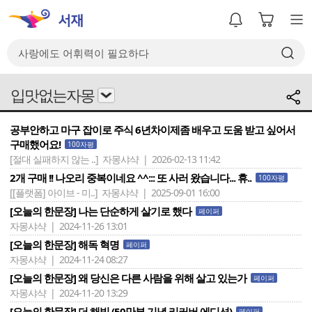
입맛없는자몽
공부안하고 마구 잡이로 주식 6년차이제좀 배우고 도움 받고 싶어서
구매했어요!
100자평
[절대 실패하지 않는 ..]
자몽샤샥 | 2026-02-13 11:42
2개 구매 !! 나오리 중복이네요 ^^::: 또 사러 왔습니다... 휴..
100자평
[[플랫폼] 아이브 - 미..]
자몽샤샥 | 2025-09-01 16:00
[오늘의 한문장] 나는 단순하게 살기로 했다
페이퍼
자몽샤샥 | 2024-11-26 13:01
[오늘의 한문장] 해독 혁명
페이퍼
자몽샤샥 | 2024-11-24 08:27
[오늘의 한문장] 왜 당신은 다른 사람을 위해 살고 있는가
페이퍼
자몽샤샥 | 2024-11-20 13:29
[오늘의 한문장] 더 해빙 (50만부 기념 리커버 에디션)
페이퍼