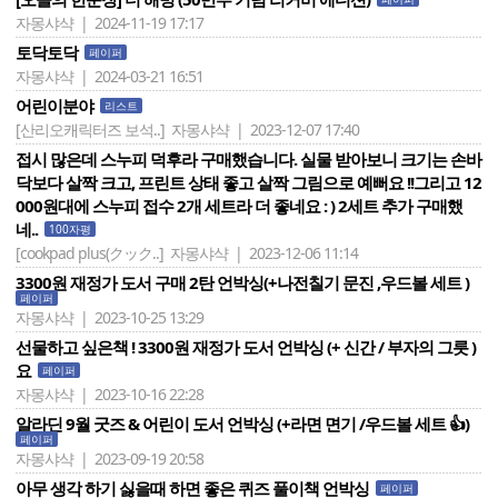
자몽샤샥 | 2024-11-19 17:17
토닥토닥
페이퍼
자몽샤샥 | 2024-03-21 16:51
어린이분야
리스트
[산리오캐릭터즈 보석..]
자몽샤샥 | 2023-12-07 17:40
접시 많은데 스누피 덕후라 구매했습니다. 실물 받아보니 크기는 손바
닥보다 살짝 크고, 프린트 상태 좋고 살짝 그림으로 예뻐요 !!그리고 12
000원대에 스누피 접수 2개 세트라 더 좋네요 : ) 2세트 추가 구매했
네..
100자평
[cookpad plus(クック..]
자몽샤샥 | 2023-12-06 11:14
3300원 재정가 도서 구매 2탄 언박싱(+나전칠기 문진 ,우드볼 세트 )
페이퍼
자몽샤샥 | 2023-10-25 13:29
선물하고 싶은책 ! 3300원 재정가 도서 언박싱 (+ 신간 / 부자의 그릇 )
요
페이퍼
자몽샤샥 | 2023-10-16 22:28
알라딘 9월 굿즈 & 어린이 도서 언박싱 (+라면 면기 /우드볼 세트 👍)
페이퍼
자몽샤샥 | 2023-09-19 20:58
아무 생각 하기 싫을때 하면 좋은 퀴즈 풀이책 언박싱
페이퍼