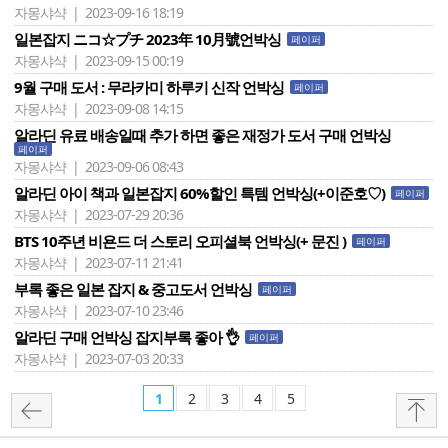
자몽샤샥 | 2023-09-16 18:19
일본잡지 ニコ☆プチ 2023年 10月號언박싱
페이퍼
자몽샤샥 | 2023-09-15 00:19
9월 구매 도서 : 무라카미 하루키 신작 언박싱
페이퍼
자몽샤샥 | 2023-09-08 14:15
알라딘 유료 배송일때 추가 하면 좋은 재정가 도서 구매 언박싱
페이퍼
자몽샤샥 | 2023-09-06 08:43
알라딘 아이 책과 일본잡지 60%할인 특템 언박싱(+이준호♡)
페이퍼
자몽샤샥 | 2023-07-29 20:36
BTS 10주년 비욘드 더 스토리 오피셜북 언박싱(+ 문진 )
페이퍼
자몽샤샥 | 2023-07-11 21:41
부록 좋은 일본 잡지 & 중고도서 언박싱
페이퍼
자몽샤샥 | 2023-07-10 23:46
알라딘 구매 언박싱 잡지부록 좋아 👌
페이퍼
자몽샤샥 | 2023-07-03 20:33
1
2
3
4
5