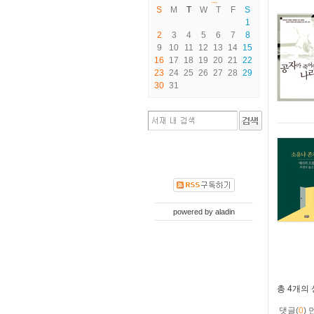
S
M
T
W
T
F
S
1
2
3
4
5
6
7
8
9
10
11
12
13
14
15
16
17
18
19
20
21
22
23
24
25
26
27
28
29
30
31
powered by
aladin
총
4개
의
댓글(
0
)