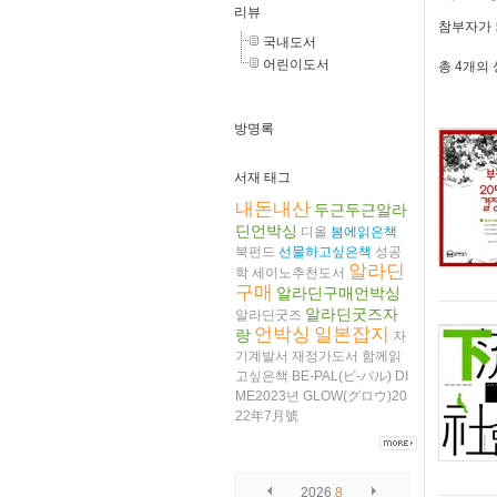
리뷰
참부자가 
국내도서
어린이도서
총
4개
의
방명록
서재 태그
내돈내산
두근두근알라
딘언박싱
디올
봄에읽은책
북펀드
선물하고싶은책
성공
알라딘
학
세이노추천도서
구매
알라딘구매언박싱
알라딘굿즈자
알라딘굿즈
언박싱
일본잡지
랑
자
기계발서
재정가도서
함께읽
고싶은책
BE-PAL(ビ-パル)
DI
ME2023년
GLOW(グロウ)20
22年7月號
2026
8