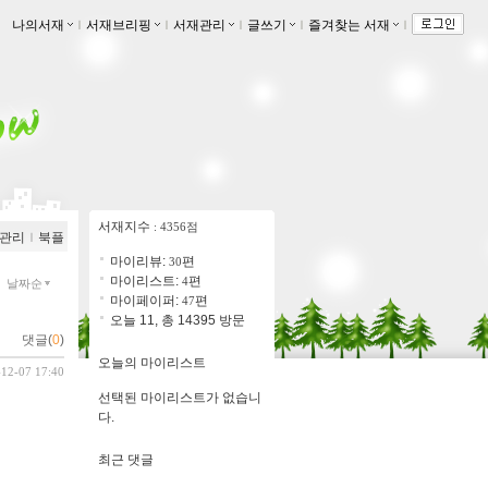
나의서재
ｌ
서재브리핑
ｌ
서재관리
ｌ
글쓰기
ｌ
즐겨찾는 서재
ｌ
서재지수
: 4356점
관리
ｌ
북플
마이리뷰:
편
30
마이리스트:
편
4
날짜순
마이페이퍼:
편
47
오늘 11, 총 14395 방문
댓글(
0
)
오늘의 마이리스트
-12-07 17:40
선택된 마이리스트가 없습니
다.
최근 댓글