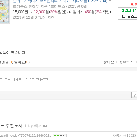
산리오캐릭터즈 보석십자수 스티커 : 시나모롤 (BS25-704)
절
트리북스 편집부 지음 / 트리북스 / 2023년 6월
15,000
원 →
12,000
원(
20%
할인) / 마일리지
450
원(
3%
적립)
2023년 12월 07일에 저장
 상품이 있습니다.
먼댓글(
0
)
좋아요(
0
)
좋아요
ｌ
공유하기
노 추천도서
ｌ
리뷰/외서
og.aladin.co.kr/776074126/14466021
자몽샤샥
l 2023