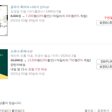
공자가 죽어야 나라가 산다
김경일 지음 / 바다출판사 / 1999년 5월
8,000
원 →
7,200
원(
10%
할인) / 마일리지
400
원(
5%
적립)
구판
2023년 03월 30일에 저장
소유냐 존재냐
에리히 프롬 지음, 차경아 옮김 / 까치 / 2020년 2월
15,000
원 →
13,500
원(
10%
할인) / 마일리지
750
원(
5%
적립)
양탄자배송
내일 밤 11시
잠들기전 배송
2023년 03월 30일에 저장
 상품이 있습니다.
먼댓글(
0
)
좋아요(
0
)
좋아요
ｌ
공유하기