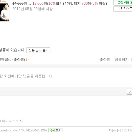
14,000
원 →
12,600
원(
10%
할인) / 마일리지
700
원(
5%
적립)
2012년 05월 23일에 저장
 상품이 있습니다.
먼댓글(
0
)
좋아요(
1
)
좋아요
ｌ
공유하기
ｌ
마이리스트
og.aladin.co.kr/776074126/5251262
자몽샤샥
l 2011