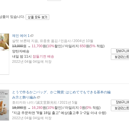
 상품이 있습니다.
제인 에어 1
샬럿 브론테 지음, 유종호 옮김 / 민음사 / 2004년 10월
13,000
원 →
11,700
원(
10%
할인) / 마일리지
650
원(
5%
적립)
양탄자배송
내일 밤 11시
잠들기전 배송
2022년 04월 04일에 저장
とうで作るかごバッグ、かご雜貨: はじめてでもできる基本の編
み方と飾り編み
호리카와 나미 / 誠文堂新光社 / 2021년 5월
18,090
원 →
16,280
원(
10%
할인) / 마일리지
0
원(
0%
적립)
*지금 주문하면 "
8월 18일 출고
" 예상(출고후 1~2일 이내 수령)
2022년 04월 04일에 저장