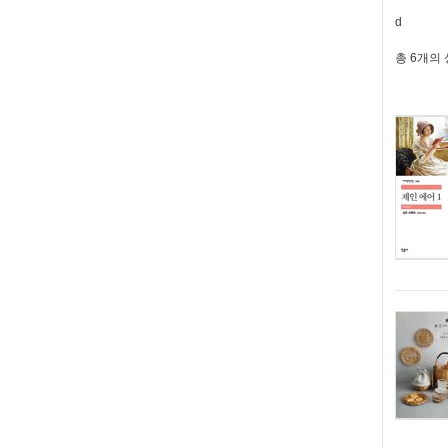
d
총
6개
의