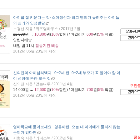
아이를 잘 키운다는 것
- 소아정신과 최고 명의가 들려주는 아이들
의 심리와 인성발달
노경선 지음 / 위즈덤하우스 / 2017년 2월
12,000
원 →
10,800
원(
10%
할인) / 마일리지
600
원(
5%
적립)
양탄자배송
내일 밤 11시
잠들기전 배송
2012년 05월 23일에 저장
신의진의 아이심리백과 : 0~2세 편
- 0~2세 부모가 꼭 알아야 할 아
이 성장에 관한 모든 것
신의진 지음 / 걷는나무 / 2011년 4월
구판
14,000
원 →
12,600
원(
10%
할인) / 마일리지
700
원(
5%
적립)
2012년 05월 23일에 저장
엄마학교에 물어보세요 : 영유아편
- 오늘 내 아이에게 풀리지 않는
문제가 있다면
품
서형숙 지음 / 리더스북 / 2012년 5월