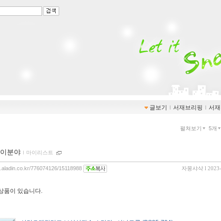
글보기
ｌ
서재브리핑
ｌ
서재
펼쳐보기
5개
이분야
ｌ
마이리스트
og.aladin.co.kr/776074126/15118988
자몽샤샥
l 2023
 상품이 있습니다.