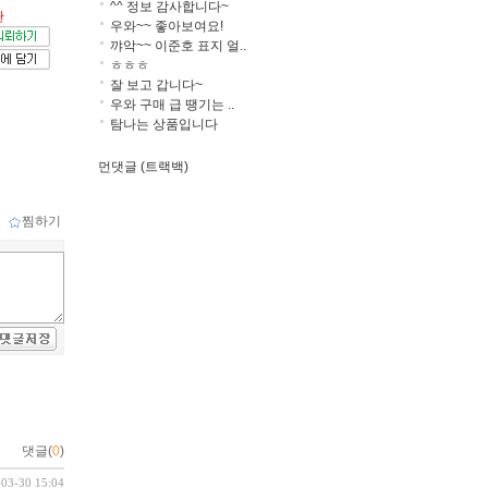
^^ 정보 감사합니다~
판
우와~~ 좋아보여요!
꺄악~~ 이준호 표지 얼..
ㅎㅎㅎ
잘 보고 갑니다~
우와 구매 급 땡기는 ..
탐나는 상품입니다
먼댓글 (트랙백)
ｌ
찜하기
댓글(
0
)
-03-30 15:04