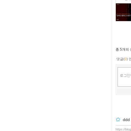
총
5개
의
댓글(
0
)
ddd
https://bl