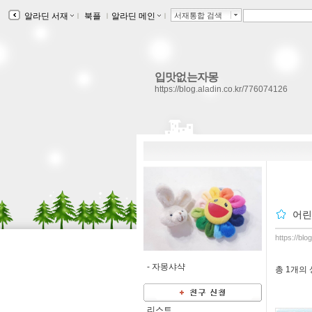
알라딘 서재
ｌ
북플
ｌ
알라딘 메인
ｌ
서재통합 검색
입맛없는자몽
https://blog.aladin.co.kr/776074126
어린
https://bl
-
자몽샤샥
총
1개
의
리스트