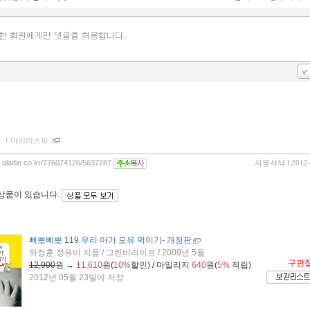
아
ｌ
마이리스트
og.aladin.co.kr/776074126/5637287
자몽샤샥
l 2012
 상품이 있습니다.
삐뽀삐뽀 119 우리 아가 모유 먹이기
- 개정판
하정훈.정유미 지음 / 그린비라이프 / 2009년 5월
구판
12,900
원 →
11,610
원(
10%
할인) / 마일리지
640
원(
5%
적립)
2012년 05월 23일에 저장