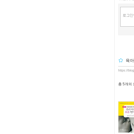
육
https://bl
총
5개
의