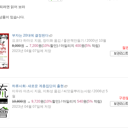
되려면 읽어 보라
 상품이 있습니다.
부자는 20대에 결정된다
요코다 하마오 지음, 장미화 옮김 / 좋은책만들기 / 2000년 10월
8,000
원 →
7,200
원(
10%
할인) / 마일리지
400
원(
5%
적립)
절
2023년 04월 07일에 저장
하류사회
- 새로운 계층집단의 출현
미우라 아츠시 지음, 이화성 옮김 / 씨앗을뿌리는사람 / 2006년 5
월
구판
10,800
원 →
9,720
원(
10%
할인) / 마일리지
540
원(
5%
적립)
2023년 04월 07일에 저장