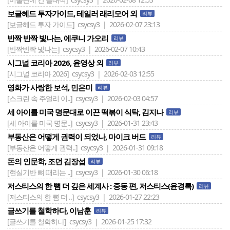
보글헤드 투자가이드, 테일러 래리모어 외
리뷰
[보글헤드 투자 가이드]
csycsy3 | 2026-02-07 23:13
반짝 반짝 빛나는, 에쿠니 가오리
리뷰
[반짝반짝 빛나는]
csycsy3 | 2026-02-07 10:43
시그널 코리아 2026, 윤영상 외
리뷰
[시그널 코리아 2026]
csycsy3 | 2026-02-03 12:55
영화가 사랑한 보석, 민은미
리뷰
[스크린 속 주얼리 이..]
csycsy3 | 2026-02-03 04:57
세 아이를 미국 명문대로 이끈 떡볶이 식탁, 김지나
리뷰
[세 아이를 미국 명문..]
csycsy3 | 2026-01-31 23:43
부동산은 어떻게 권력이 되었나, 마이크 버드
리뷰
[부동산은 어떻게 권력..]
csycsy3 | 2026-01-31 09:18
돈의 인문학, 조던 김장섭
리뷰
[현실기반 뼈 때리는 ..]
csycsy3 | 2026-01-30 06:18
저스티스의 한 뼘 더 깊은 세계사 : 중동 편, 저스티스(윤경록)
리뷰
[저스티스의 한 뼘 더 ..]
csycsy3 | 2026-01-27 22:23
글쓰기를 철학하다, 이남훈
리뷰
[글쓰기를 철학하다]
csycsy3 | 2026-01-25 17:32