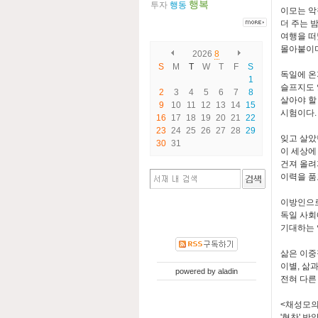
행복
투자
행동
이모는 악
더 주는 
여행을 떠
몰아붙이며
2026
8
S
M
T
W
T
F
S
독일에 온
1
슬프지도 
2
3
4
5
6
7
8
살아야 할
9
10
11
12
13
14
15
시험이다.
16
17
18
19
20
21
22
23
24
25
26
27
28
29
잊고 살았
30
31
이 세상에
건져 올려
이력을 품
이방인으로
독일 사회
기대하는 
삶은 이중
이별, 삶
powered by
aladin
전혀 다른
<채성모의
'협찬' 받