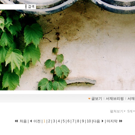
글보기
ｌ
서재브리핑
ｌ
서재
펼쳐보기
5개
처음 |
이전 |
1
|
2
|
3
|
4
|
5
|
6
|
7
|
8
|
9
|
10
|
다음
|
마지막