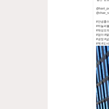
@hanl_pu
@chae_s
#안녕홍이
#하늘퍼
#채성모
#엄마 #딸
#냉정 #
#책 #도