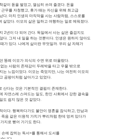
착같이 돋을 벌었고, 열심히 쓰며 즐겼다. 돈을
밤 근무를 자청했고, 휴가 때는 자신을 위해 최고급
났다. 마치 인생의 마직막을 사는 사람처럼, 스스로를
 살았다. 이모의 삶은 일하고 여행하는 일로 메워졌다.
지 2년이 다 되어 간다. 독일에서 사는 삶은 즐겁지도
않다. 그저 내 일을 하는 것뿐이다. 인생은 원하지 않아도
 때가 있다. 나에게 삶이란 무엇일까. 우리 삶 자체가
던 똥례 이모가 의식의 수면 위로 떠올랐다.
 없는 사람의 존재감이 두레박을 타고 우물 밖으로
지는 느낌이었다. 이모는 죽었지만, 나는 여전히 이모의
고 곰팡이처럼 살아가고 있었다.
 산다는 것은 기본적인 결핍이 존재한다.
에 자연스레 스며드는 일도, 한인 사회에서 강한 결속을
일도 쉽지 않은 것 같았다.
적이다. 행복하다가도 불안이 영혼을 잠식하고, 만남과
과 죽음 같은 이원적 가치가 뿌리처럼 한데 엉켜 있다가
 가지로 뻗어 가기도 한다.
 손에 잡히는 독서>를 통해서 도서를
았습니다.