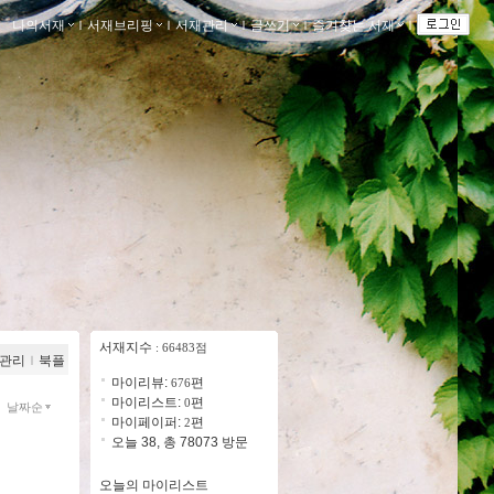
나의서재
ｌ
서재브리핑
ｌ
서재관리
ｌ
글쓰기
ｌ
즐겨찾는 서재
ｌ
서재지수
: 66483점
관리
ｌ
북플
마이리뷰:
편
676
마이리스트:
편
0
날짜순
마이페이퍼:
편
2
오늘 38, 총 78073 방문
오늘의 마이리스트