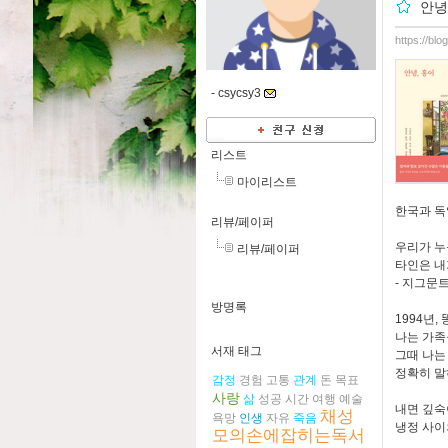
안녕
https://bl
-
csycsy3
리스트
마이리스트
한국과 독
리뷰/페이퍼
우리가 누
리뷰/페이퍼
타인은 내
- 지그문
방명록
1994년,
나는 가족
서재 태그
그때 나는
정확히 말
감정
경험
고통
관계
돈
목표
사랑
삶
성공
시간
여행
예술
내면 깊숙
채성
욕망
인생
자유
죽음
냉정 사이
모의손에잡히는독서