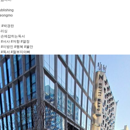
blishing
eongmo
 #박경란
블리싱
의손에잡히는독서
 #서사 #저항 #열정
삶 #이방인 #행복 #불안
서 #독서 #철부지아빠