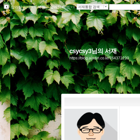
알라딘 서재
ｌ
북플
ｌ
알라딘 메인
ｌ
서재통합 검색
csycsy3님의 서재
https://blog.aladin.co.kr/764372230