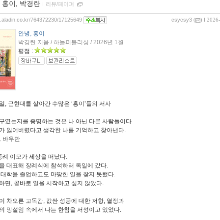
 홍이, 박경란
ｌ
리뷰/페이퍼
og.aladin.co.kr/764372230/17125649
csycsy3
(
) l 2026
안녕, 홍이
박경란 지음 / 하늘퍼블리싱 / 2026년 1월
평점 :
일, 근현대를 살아간 수많은 ‘홍이’들의 서사
구였는지를 증명하는 것은 나 아닌 다른 사람들이다.
가 잃어버렸다고 생각한 나를 기억하고 찾아낸다.
트 바우만
 똥례 이모가 세상을 떠났다.
을 대표해 장례식에 참석하러 독일에 갔다.
 대학을 졸업하고도 마땅한 일을 찾지 못했다.
하면, 곧바로 일을 시작하고 싶지 않았다.
이 차오른 고독감, 값싼 성공에 대한 저항, 열정과
의 망설임 속에서 나는 한참을 서성이고 있었다.