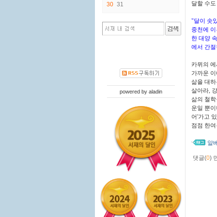
달할 수도
30
31
"달이 솟
중천에 이
한 대양 
에서 간절
카뮈의 에
가까운 이
삶을 대하
살아라, 
powered by
aladin
삶의 철학
운일 뿐이
어'가고 
점점 한여
알
댓글(
0
)