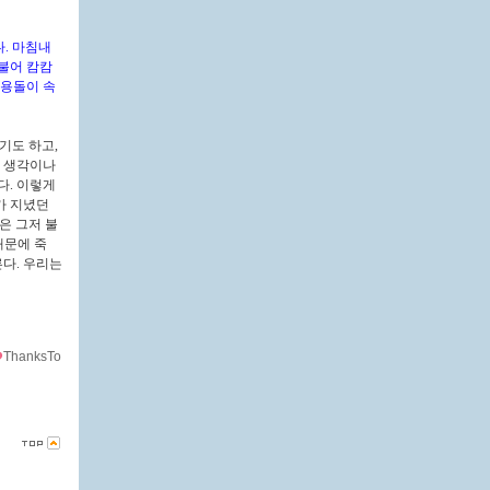
다. 마침내
불어 캄캄
소용돌이 속
기도 하고,
의 생각이나
다. 이렇게
가 지녔던
은 그저 불
때문에 죽
른다. 우리는
ThanksTo