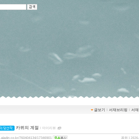
글보기
ｌ
서재브리핑
ｌ
서재
카뮈의 계절
ｌ
마이리뷰
og.aladin.co.kr/760404134/17346901
꼼쥐
l 2026