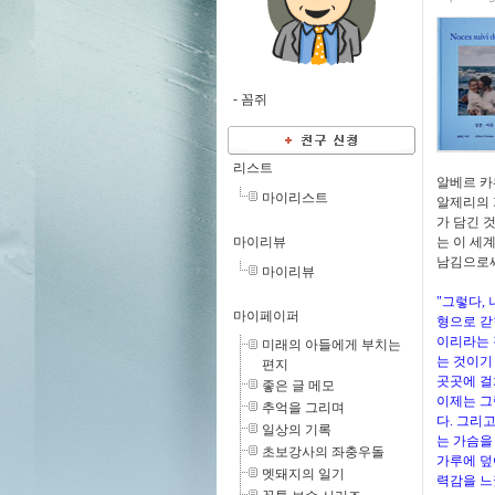
-
꼼쥐
리스트
알베르 카
마이리스트
알제리의 
가 담긴 
마이리뷰
는 이 세
남김으로써
마이리뷰
"그렇다, 
마이페이퍼
형으로 갇
이리라는 
미래의 아들에게 부치는
는 것이기
편지
곳곳에 걸
좋은 글 메모
이제는 그
추억을 그리며
다. 그리
일상의 기록
는 가슴을
초보강사의 좌충우돌
가루에 덮
멧돼지의 일기
력감을 느