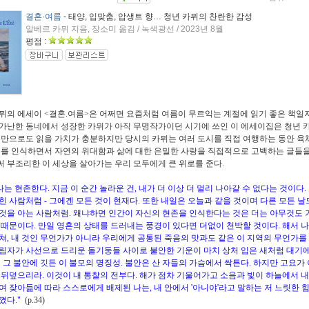
결혼·여름
- 태양, 입맞춤, 압생트 향… 청년 카뮈의 찬란한 감성
알베르 카뮈 지음, 장소미 옮김 / 녹색광선 / 2023년 8월
평점 :
뮈의 에세이 <결혼.여름>은 어쩌면 요즘처럼 여름이 무르익는 계절에 읽기 좋은 책일
가난한 동네에서 성장한 카뮈가 아직 무명작가이던 시기에 쓰인 이 에세이집은 청년 
것만으로도 읽을 가치가 충분하지만 당시의 카뮈는 여러 도시를 직접 여행하는 동안 육
계를 인식하면서 자연의 위대함과 삶에 대한 은밀한 사랑을 직접적으로 고백하는 글들을
 부조리한 이 세상을 살아가는 우리 모두에게 큰 위로를 준다.
나는 현존한다. 지금 이 순간 놀라운 건, 내가 더 이상 더 멀리 나아갈 수 없다는 것이다.
힌 사람처럼 - 그에겐 모든 것이 현재다. 또한 내일은 오늘과 같을 것이며 다른 모든 
것을 아는 사람처럼. 왜냐하면 인간이 자신의 현존을 인식한다는 것은 더는 아무것도 
 때문이다. 만일 영혼의 상태를 드러내는 풍경이 있다면 더없이 천박할 것이다. 해서 나
쳐, 내 것인 무언가가 아니라 우리에게 공통된 죽음의 맛과도 같은 이 지역의 무언가를
림자가 사선으로 드리운 돌기둥들 사이로 불안한 기운이 마치 상처 입은 새처럼 대기
고 그 불안에 깃든 이 불모의 명징성. 불안은 산 자들의 가슴에서 싹튼다. 하지만 고요가
 뒤덮으리라. 이것이 내 통찰의 전부다. 해가 점차 기울어가고 소음과 빛이 하늘에서 
여 잦아듦에 따라 스스로에게 배제된 나는, 내 안에서 '아니야'라고 말하는 저 느릿한 힘
꼈다."
(p.34)