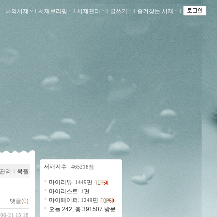
나의서재
ｌ
서재브리핑
ｌ
서재관리
ｌ
글쓰기
ｌ
즐겨찾는 서재
ｌ
서재지수
: 465218점
관리
ｌ
북플
마이리뷰:
편
1449
마이리스트:
편
1
마이페이퍼:
편
1249
댓글(
0
)
오늘 242, 총 391507 방문
-06-21 15:18