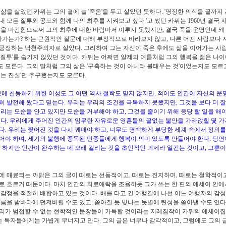
 삶을 살았던 카뮈는 그의 곁에 늘 '죽음'을 두고 살았던 듯하다. '명징한 의식을 끝까지
내 모든 질투와 공포와 함께 나의 최후를 지켜보고 싶다.'고 썼던 카뮈는 1960년 결국 
삶을 마감함으로써 그의 최후에 대한 바람마저 이루지 못했지만, 결국 죽을 운명인데 왜
살아가는가? 하는 근원적인 질문에 대해 부정적으로 바라보지 않고, 다른 어떤 사람보다 
긍정하는 낙천주의자로 살았다. 그리하여 그는 자신이 죽은 후에도 삶을 이어가는 사
 질투'를 숨기지 않았던 것이다. 카뮈는 어쩌면 알제의 여름처럼 그의 행복을 젊은 나이
 모른다.
그의 말처럼 그의 삶은 '구축하는 것이 아니라 불태우는 것'이었는지도 모르고
있는 진실'만 추구했는지도 모른다.
보에 찬동하기 위한 이성도 그 어떤 역사 철학도 믿지 않지만, 적어도 인간이 자신의 운
히 발전해 왔다고 믿는다. 우리는 우리의 조건을 극복하지 못했지만, 그것을 보다 더 
우리는 모순을 안고 있지만 모순을 거부해야 하고, 그것을 줄이기 위해 응당 할 일을 해
있다. 우리에게 주어진 인간의 임무란 자유로운 영혼들의 끝없는 불안을 가라앉힐 몇 가
다. 우리는 찢어진 것을 다시 꿰매야 하고, 너무도 명백하게 부당한 세계 속에서 정의를
어야 하며, 세기의 불행에 중독된 민중들에게 행복이 의미 있도록 만들어야 한다. 당연
. 하지만 인간이 완수하는 데 오래 걸리는 것을 초인적인 과제라 일컫는 것이고, 그뿐이
에 매료되는 까닭은 그의 글이 때로는 선동적이고, 때로는 진지하며, 때로는 철학적이고
로 흐르기 때문이다. 마치 인간의 희로애락을 조율하듯 그가 쓰는 한 편의 에세이 안에
 감정을 적절히 배합하고 있는 것이다. 배를 타고 긴 여행길에 나선
어느 여행자의 감성
시름을 밤바다에 던져버릴 수도 있고, 쏟아질 듯 빛나는 뭇별에 탄성을 쏟아낼 수도 있다
리가 범접할 수 없는 현학적인 문장들이 가득할 것이라는 지레짐작이 카뮈의 에세이집 
는 독자들에게는 가볍게 무너지고 만다. 그의 글은 너무나 감각적이고, 그럼에도 그의 