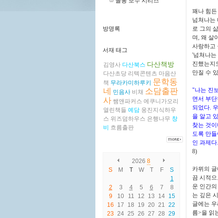
꼴통 보수 시리즈
꽤나 힘든
넘쳐나는 
방명록
로 그의 
며, 왜 
사랑하고 
서재 태그
'넘쳐나는
다산책방
진했는지도
김영사
다산북스
만질 수 
다산초당
리텍콘텐츠
마음산
문학동
책
무라카미하루키
네
소담출판
"나는 진
민음사
비채
면서 부단
사
쌤앤파커스
에쿠니가오리
되었다. 
열린책들
예담
웅진지식하우
을 알고 
스
위즈덤하우스
은행나무
창
찾는 것이
비
흐름출판
도록 만들
인 과제다
8)
2026
8
카뮈의 글
S
M
T
W
T
F
S
끔 시적으
1
운 인간의
2
3
4
5
6
7
8
는 깊은 
9
10
11
12
13
14
15
글에는 우
16
17
18
19
20
21
22
름>을 읽
23
24
25
26
27
28
29