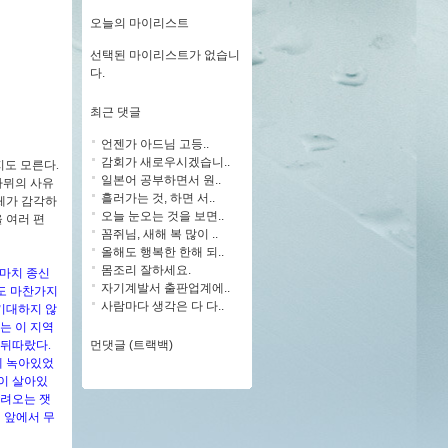
오늘의 마이리스트
선택된 마이리스트가 없습니
다.
최근 댓글
언젠가 아드님 고등..
감회가 새로우시겠습니..
지도 모른다.
일본어 공부하면서 원..
카뮈의 사유
흘러가는 것, 하면 서..
체가 감각하
오늘 눈오는 것을 보면..
 여러 편
꼼쥐님, 새해 복 많이 ..
올해도 행복한 한해 되..
몸조리 잘하세요.
 마치 종신
자기계발서 출판업계에..
날도 마찬가지
사람마다 생각은 다 다..
기대하지 않
는 이 지역
먼댓글 (트랙백)
 뒤따랐다.
에 녹아있었
 이 살아있
내려오는 잿
 앞에서 무