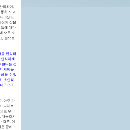
 간직하여,
자동차 사고
 태어났으
자신의 삶을
람들에 대한
에 모두 소
, '손으로
명을 인식하
잘 인식하게
야 한다는 것
지 처방을
 꿈꿀 수 있
히 초인적
다."
(p.11
, 아주 가
서 다채로
으로 우리
. 대문호의
<결혼. 여
글은 끝에 도