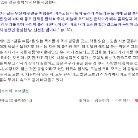
 없는 깊은 철학적 사유를 제공한다.
았다. 달은 우선 해수면을 어렴풋이 비추고는 더 높이 올라가 부드러운 물 위에 글을 쓴
른 달이 바다의 통로 전체를 환히 비추며, 하늘에 흐드러진 은하수가 배의 움직임과 더
속의 우리를 향해 무한히 흘러내린다. 이것이 바로 내가 요란한 빛과 알코올과 욕망의 
히 불렀던 충실한 밤, 신선한 밤이다."
(p.182)
세이집 <결혼.여름>을 읽는 독자들이 책에 밑줄을 긋고, 책을 읽은 느낌을 서로 공유하
에게 책을 선물하기도 하는 등 지금 막 출간한 책인 양 각별한 애정을 쏟는 까닭은 그
는 자세가 시대를 관통하여 현대인인 우리에게 전달되고 공감을 불러일으키기 때문이
강요하는 것은 아니지만 카뮈 자신이 나의 생각은 이렇다는 것을 밝히는 것만으로도 그
을 배우고 각자의 삶에서 실천하고 싶은 욕구가 불끈 솟는 것이다. '사랑받지 못하는 것
나, 사랑하지 않는 것은 불행'이라고 썼던 카뮈의 말처럼 '오늘날 우리 모두는 이 불행 
있는지도 모른다. '사랑하지 않는 자, 모두 유죄'라고 썼던 노희경 작가의 에세이도 떠오
름의 무더위 속으로 깊이 빠져들고 있다.
베르카뮈
녹색광선
,
먼댓글(
0
)
좋아요(
43
)
좋아요
ｌ
공유하기
ｌ
찜하기
ｌ