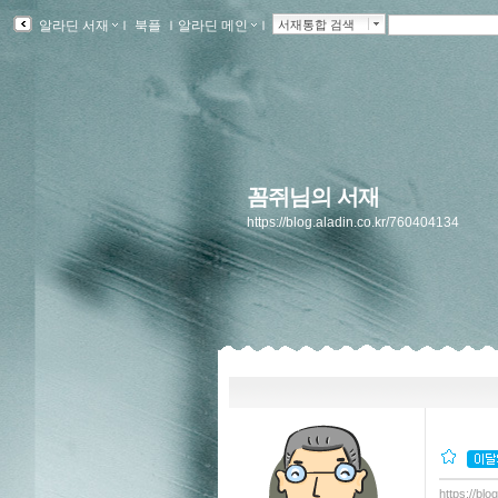
알라딘 서재
ｌ
북플
ｌ
알라딘 메인
ｌ
서재통합 검색
꼼쥐님의 서재
https://blog.aladin.co.kr/760404134
https://bl