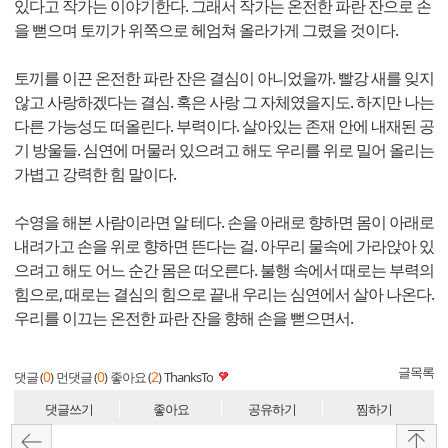
있다고 작가는 이야기한다. 그래서 작가는 온전한 파란 잔으로 손
을 뻗으며 토끼가 위쪽으로 헤엄쳐 올라가게 그렸을 것이다.
토끼를 이끈 온전한 파란 잔은 결심이 아니었을까. 빨강 새를 잊지
않고 사랑하겠다는 결심. 혹은 사랑 그 자체였을지도. 하지만 나는
다른 가능성도 떠올린다. 부력이다. 살아있는 존재 안에 내재된 공
기 방울들. 심연에 머물러 있으려고 해도 우리를 위로 밀어 올리는
가볍고 강력한 힘 말이다.
수영을 해본 사람이라면 알 테다. 손을 아래로 향하면 몸이 아래로
내려가고 손을 위로 향하면 뜬다는 걸. 아무리 물속에 가라앉아 있
으려고 해도 어느 순간 몸은 떠오른다. 불행 속에서 때로는 부력의
힘으로, 때로는 결심의 힘으로 끝내 우리는 심연에서 살아 나온다.
우리를 이끄는 온전한 파란 잔을 향해 손을 뻗으면서.
글목록
0
0
2
댓글 (
)
먼댓글 (
)
좋아요 (
)
ThanksTo
댓글쓰기
좋아요
공유하기
찜하기