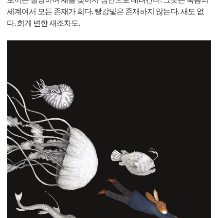
세계여서 모든 존재가 희다. 빨강빛은 존재하지 않는다. 새도 없
다. 희게 변한 새조차도.