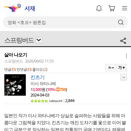
스프링버드
살아 나오기
메뉴
스프링버드 2026/06/02 11:53
0
0
2
댓글 (
)
먼댓글 (
)
좋아요 (
)
킨츠기
이사 와타나베
13,500
원 (
10%
↓
750
)
2024-04-03
: 2,844
일본인 작가 이사 와타나베가 상실로 슬퍼하는 사람들을 위해 아
름다운 그림책을 지었다. 킨츠기는 깨진 도자기를 옻으로 이어 붙
이고 금분으로 장식하는 일본의 전통적인 공예 기법이다. 제목에