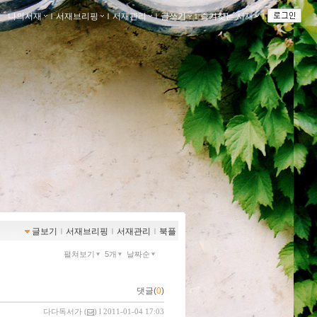
나의서재
ｌ
서재브리핑
ｌ
서재관리
ｌ
글쓰기
ｌ
즐겨찾는 서재
ｌ
글보기
ｌ
서재브리핑
ｌ
서재관리
ｌ
북플
펼쳐보기
5개
날짜순
댓글(
0
)
다다독서가
(
) l 2011-01-04 17:03