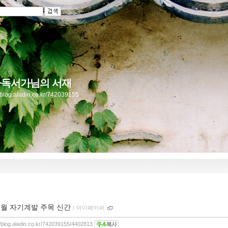
독서가님의 서재
//blog.aladin.co.kr/742039155
1월 자기계발 주목 신간
ｌ
마이페이퍼
//blog.aladin.co.kr/742039155/4402813