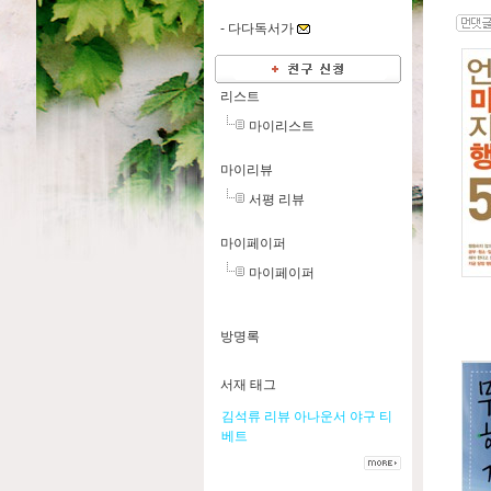
-
다다독서가
리스트
마이리스트
마이리뷰
서평 리뷰
마이페이퍼
마이페이퍼
방명록
서재 태그
김석류
리뷰
아나운서
야구
티
베트