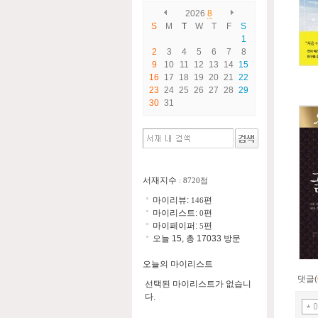
2026
8
S
M
T
W
T
F
S
1
2
3
4
5
6
7
8
9
10
11
12
13
14
15
16
17
18
19
20
21
22
23
24
25
26
27
28
29
30
31
서재지수
: 8720점
마이리뷰:
편
146
마이리스트:
편
0
마이페이퍼:
편
5
오늘 15, 총 17033 방문
오늘의 마이리스트
댓글(
선택된 마이리스트가 없습니
다.