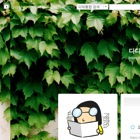
알라딘 서재
ｌ
북플
ｌ
알라딘 메인
ｌ
서재통합 검색
다다
https:
https: