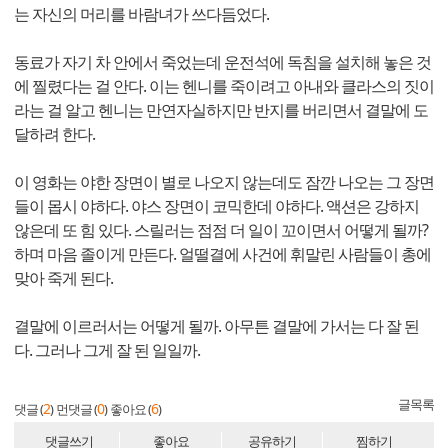
는 자신의 머리를 바람녀가 쓰다듬었다.
동료가 자기 차 안에서 죽었는데 운전석에 독침을 설치해 놓은 것
에 찔렸다는 걸 안다. 이는 헨니를 죽이려고 아내와 클라스의 짓이
라는 걸 알고 헨니는 만연자실하지만 반지를 버리면서 결말에 도
달하려 한다.
이 영화는 야한 장면이 별로 나오지 않는데도 잠깐 나오는 그 장면
들이 몹시 야하다. 야스 장면이 코믹한데 야하다. 액션은 강하지
않은데 또 힘 있다. 스릴러는 점점 더 일이 꼬이면서 어떻게 될까?
하며 마음 졸이게 만든다. 얼떨결에 사건에 휘말린 사람들이 총에
맞아 죽게 된다.
결말에 이르러서는 어떻게 될까. 아무튼 결말에 가서는 다 잘 된
다. 그러나 그게 잘 된 일일까.
글목록
2
0
6
댓글 (
)
먼댓글 (
)
좋아요 (
)
댓글쓰기
좋아요
공유하기
찜하기