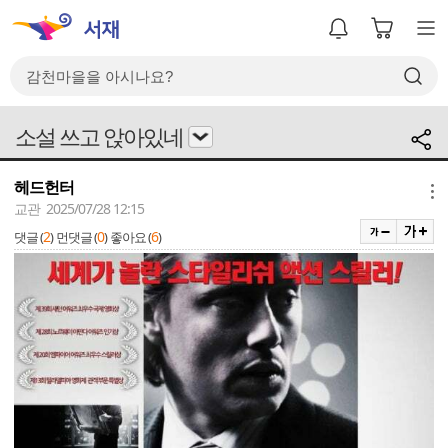
소설 쓰고 앉아있네
헤드헌터
메뉴
교관 2025/07/28 12:15
2
0
6
댓글 (
)
먼댓글 (
)
좋아요 (
)