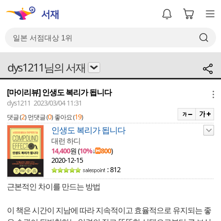
dys1211님의 서재
[마이리뷰] 인생도 복리가 됩니다
메뉴
dys1211 2023/03/04 11:31
2
0
19
댓글 (
)
먼댓글 (
)
좋아요 (
)
인생도 복리가 됩니다
대런 하디
14,400
원 (
10%
↓
800
)
2020-12-15
: 812
근본적인 차이를 만드는 방법
이 책은 시간이 지남에 따라 지속적이고 효율적으로 유지되는 좋